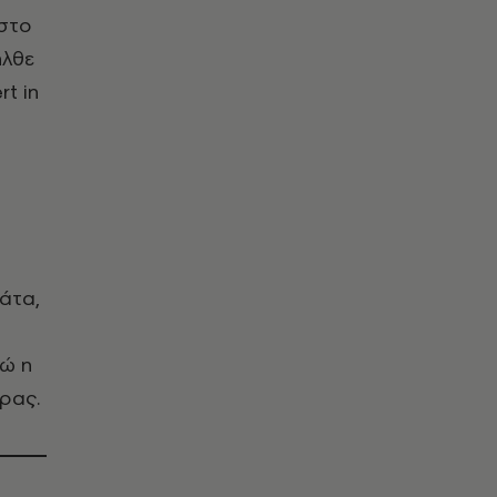
 στο
ήλθε
t in
άτα,
νώ η
ρας.