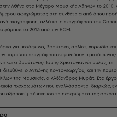
στην Αθήνα στο Μέγαρο Μουσικής Αθηνών το 2010,
ριήμερου αφιερώματος στη συνθέτρια από όπου προ
ανή ηχογράφηση, αλλά και η ηχογράφηση του Concer
κλοφόρησε το 2013 από την ECM.
ι έργο για μεσόφωνο, βαρύτονο, σολίστ, χορωδία και
την παρούσα ηχογράφηση ερμηνεύουν η μεσόφωνος
νη και ο βαρύτονος Τάσης Χριστογιαννόπουλος, τη
 διευθύνει ο Αντώνης Κοντογεωργίου, και την Καμερ
ίλων της Μουσικής, ο Αλέξανδρος Μυράτ. Στο έργο
νδαισία ηχοχρωμάτων που εναλλάσσονται διαρκώς, ε
υ αξιοποιεί με έμπνευση τα ηχοχρώματα της ορχήστ
θρο