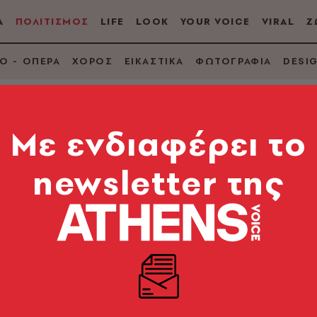
Α
ΠΟΛΙΤΙΣΜΟΣ
LIFE
LOOK
YOUR VOICE
VIRAL
Ζ
Ο - ΟΠΕΡΑ
ΧΟΡΟΣ
ΕΙΚΑΣΤΙΚΑ
ΦΩΤΟΓΡΑΦΙΑ
DESI
Mε ενδιαφέρει το
newsletter της
υ με την Ελένη
 Iανό
Η συνθέτρια παρουσιάζει ζωντανά το νέο της άλμπουμ «Δαβίδ»