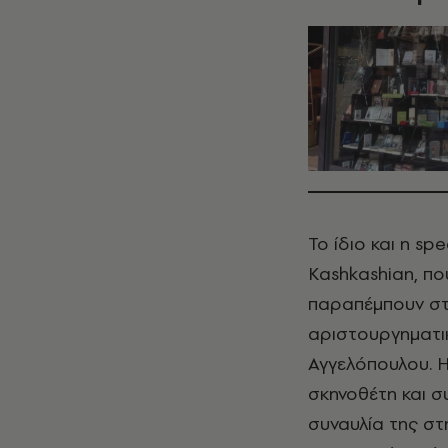
Το ίδιο και η sp
Kashkashian, πο
παραπέμπουν στη
αριστουργηματι
Αγγελόπουλου. 
σκηνοθέτη και 
συναυλία της στ