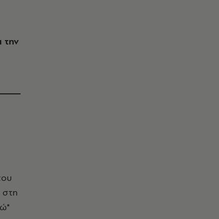
ι την
του
 στη
ρώ"