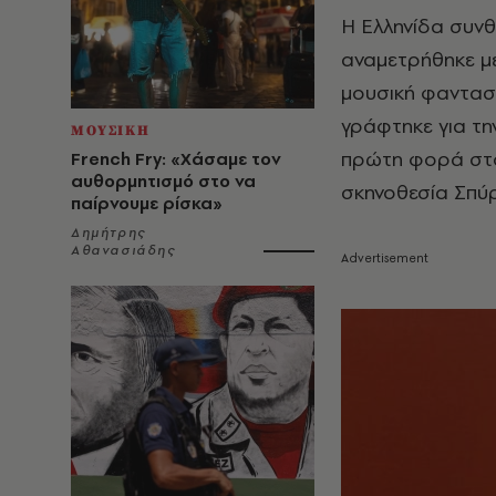
Η Ελληνίδα συνθ
αναμετρήθηκε με
μουσική φαντασί
γράφτηκε για τ
ΜΟΥΣΙΚΗ
πρώτη φορά στο 
French Fry: «Χάσαμε τον
αυθορμητισμό στο να
σκηνοθεσία Σπύ
παίρνουμε ρίσκα»
Δημήτρης
Αθανασιάδης