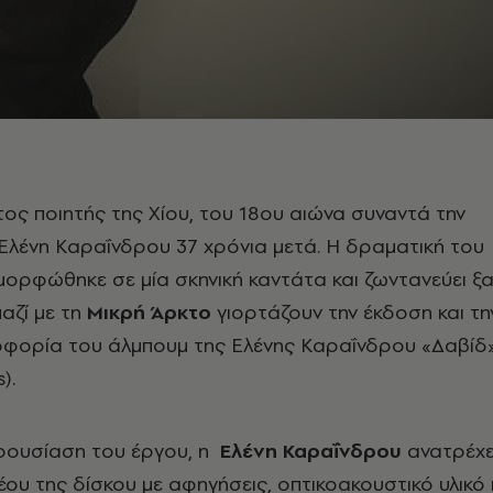
ος ποιητής της Χίου, του 18ου αιώνα συναντά την
Ελένη Καραΐνδρου 37 χρόνια μετά. Η δραματική του
μορφώθηκε σε μία σκηνική καντάτα και ζωντανεύει ξ
μαζί με τη
Μικρή Άρκτο
γιορτάζουν την έκδοση και τη
οφορία του άλμπουμ της Ελένης Καραΐνδρου «Δαβίδ
).
αρουσίαση του έργου, η
Ελένη Καραΐνδρου
ανατρέχε
έου της δίσκου με αφηγήσεις, οπτικοακουστικό υλικό 