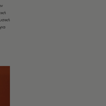
αν
ική
υσική
για