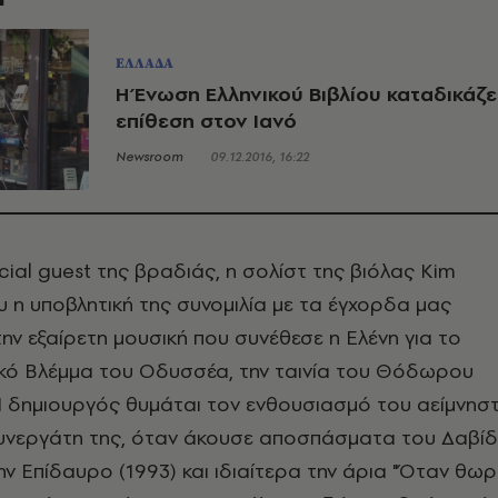
ΕΛΛΑΔΑ
Η Ένωση Ελληνικού Βιβλίου καταδικάζε
επίθεση στον Ιανό
Newsroom
09.12.2016, 16:22
ecial guest της βραδιάς, η σολίστ της βιόλας Kim
υ η υποβλητική της συνομιλία με τα έγχορδα μας
ν εξαίρετη μουσική που συνέθεσε η Ελένη για το
κό Βλέμμα του Οδυσσέα, την ταινία του Θόδωρου
Η δημιουργός θυμάται τον ενθουσιασμό του αείμνησ
συνεργάτη της, όταν άκουσε αποσπάσματα του Δαβίδ
ην Επίδαυρο (1993) και ιδιαίτερα την άρια "Όταν θω