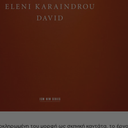
λοκληρωμένη του μορφή ως σκηνική καντάτα, το έργ