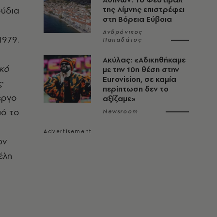
ούδια
της Λίμνης επιστρέφει
στη Βόρεια Εύβοια
Ανδρόνικος
1979.
Παπαδάτος
Ακύλας: «Αδικηθήκαμε
κό
με την 10η θέση στην
Eurovision, σε καμία
ς
περίπτωση δεν το
 έργο
αξίζαμε»
πό το
Newsroom
ων
έλη