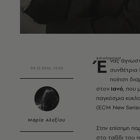
Έ
νας άγνωστ
04.12.2016, 12:54
συνθέτρια 
ποίηση δια
στον
Ιανό
, που 
παγκόσμια κυκλ
(ECM New Series
Μαρία Αλεξίου
Στην επίσημη π
στο ταξίδι του ν