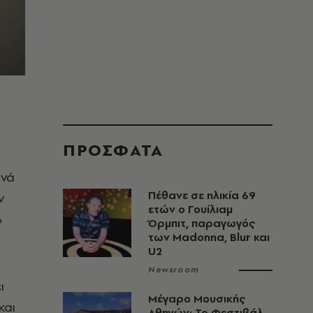
ΠΡΟΣΦΑΤΑ
ανά
Πέθανε σε ηλικία 69
ν
ετών ο Γουίλιαμ
»
Όρμπιτ, παραγωγός
των Madonna, Blur και
U2
Newsroom
ι
Μέγαρο Μουσικής
και
Αθηνών: Το Φεστιβάλ