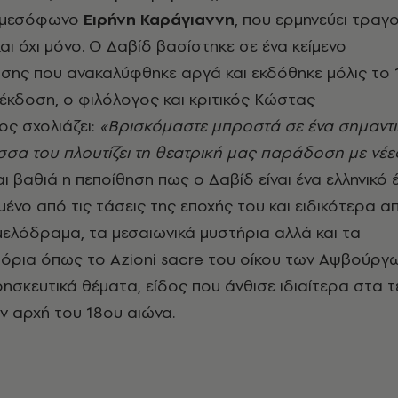
η μεσόφωνο
Ειρήνη Καράγιαννη
, που ερμηνεύει τραγ
αι όχι μόνο. Ο Δαβίδ βασίστηκε σε ένα κείμενο
σης που ανακαλύφθηκε αργά και εκδόθηκε μόλις το 
έκδοση, ο φιλόλογος και κριτικός Κώστας
ς σχολιάζει:
«Βρισκόμαστε μπροστά σε ένα σημαντι
σα του πλουτίζει τη θεατρική μας παράδοση με νέε
ναι βαθιά η πεποίθηση πως ο Δαβίδ είναι ένα ελληνικό
ένο από τις τάσεις της εποχής του και ειδικότερα α
μελόδραμα, τα μεσαιωνικά μυστήρια αλλά και τα
όρια όπως το Azioni sacre του οίκου των Αψβούργ
ησκευτικά θέματα, είδος που άνθισε ιδιαίτερα στα τ
ην αρχή του 18ου αιώνα.