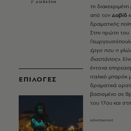
2’ ΔΙΑΒΑΣΜΑ
τη διακεκριμέν
από τον
Δαβίδ
κ
δραματικής ποίη
Στην πρώτη του 
Γεωργουσόπουλο
έργο που η γλώσ
διαστάσεις»
. Εί
έντονα επηρεασμ
ιταλικό μπαρόκ 
EΠΙΛΟΓΈΣ
δραματικά ορατ
βασισμένο σε θρ
του 17ου και στ