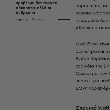
πρόβλημα δεν είναι τα
παρουσιάστηκε 
αδέσποτα, αλλά οι
πλαίσιο ενός τ
άνθρωποι
Δήμητρα Γκρους
η παρούσα ζωντ
Athens, που κυ
Η σύνθεση, είνα
ορχήστρα και σ
Ειρήνη Καράγιαν
χορωδία της ΕΡΤ
Ορχήστρα των Φ
υπάρχει μια πα
Ελένη Καραΐνδρο
Σχετικό Άρ