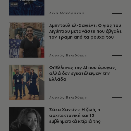
Λίνα Μανδράκου
Αμπντούλ ελ-Σαγιέντ: Ο γιος του
Αιγύπτιου μετανάστη που έβγαλε
τον Τραμπ από τα ρούχα του
Λουκάς Βελιδάκης
Οι Έλληνες της ΑΙ που έφυγαν,
αλλά δεν εγκατέλειψαν την
Ελλάδα
Λουκάς Βελιδάκης
Ζάχα Χαντίντ: Η ζωή, η
αρχιτεκτονική και 12
εμβληματικά κτίριά της