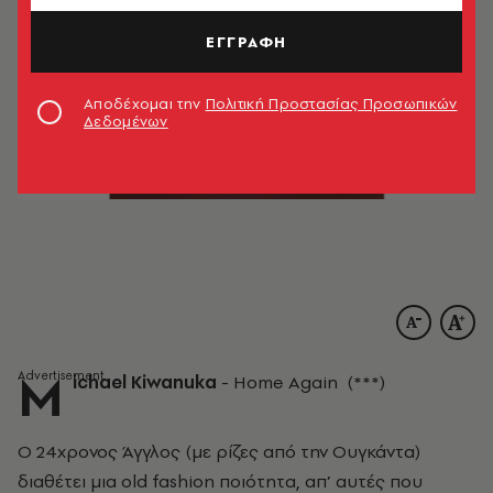
ΕΓΓΡΑΦΗ
Αποδέχομαι την
Πολιτική Προστασίας Προσωπικών
Δεδομένων
M
ichael Kiwanuka
- Home Again (***)
Ο 24χρονος Άγγλος (με ρίζες από την Ουγκάντα)
διαθέτει μια old fashion ποιότητα, απ’ αυτές που