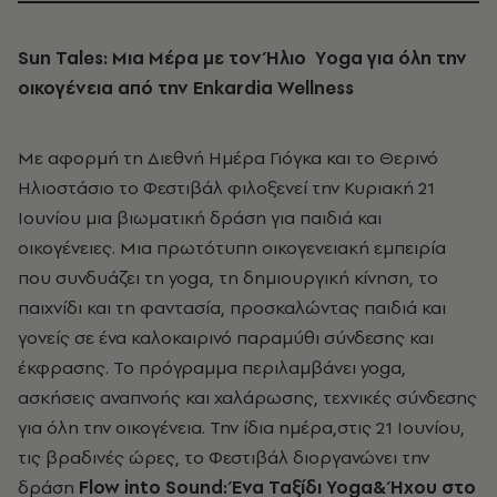
Sun Tales: Μια Μέρα με τον Ήλιο
Υoga για όλη την
οικογένεια α
πό την Enkardia Wellness
Με αφορμή τη Διεθνή Ημέρα Γιόγκα και το Θερινό
Ηλιοστάσιο το Φεστιβάλ φιλοξενεί την Κυριακή 21
Ιουνίου μια βιωματική δράση για παιδιά και
οικογένειες.
Μια πρωτότυπη οικογενειακή εμπειρία
που συνδυάζει τη yoga, τη δημιουργική κίνηση, το
παιχνίδι και τη φαντασία, προσκαλώντας παιδιά και
γονείς σε ένα καλοκαιρινό παραμύθι σύνδεσης και
έκφρασης.
Το πρόγραμμα περιλαμβάνει yoga,
ασκήσεις αναπνοής και χαλάρωσης, τεχνικές σύνδεσης
για όλη την οικογένεια.
Την ίδια ημέρα,στις 21 Ιουνίου,
τις βραδινές ώρες, το Φεστιβάλ διοργανώνει την
δράση
Flow into Sound: Ένα Ταξίδι Yoga& Ήχου στο