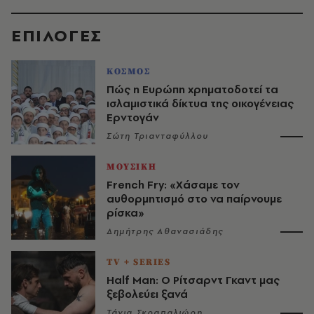
EΠΙΛΟΓΈΣ
ΚΟΣΜΟΣ
Πώς η Ευρώπη χρηματοδοτεί τα
ισλαμιστικά δίκτυα της οικογένειας
Ερντογάν
Σώτη Τριανταφύλλου
ΜΟΥΣΙΚΗ
French Fry: «Χάσαμε τον
αυθορμητισμό στο να παίρνουμε
ρίσκα»
Δημήτρης Αθανασιάδης
TV + SERIES
Half Man: Ο Ρίτσαρντ Γκαντ μας
ξεβολεύει ξανά
Τάνια Σκραπαλιώρη