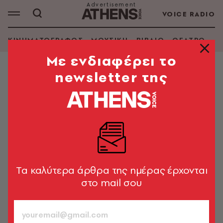
VOICE RADIO
ΚΙΝΗΜΑΤΟΓΡΑΦΟΣ
ΜΟΥΣΙΚΗ
ΒΙΒΛΙΟ
ΘΕΑΤΡΟ - Ο
Mε ενδιαφέρει το
newsletter της
MORE IN CULTURE
Asteria Culture Festival: Μουσικές
εκδηλώσεις και δραστηριότητες
για όλη την οικογένεια
Με φόντο τη θάλασσα, κάτοικοι και επισκέπτες της
Αθήνας δίνουν ένα ανοιχτό ραντεβού πολιτισμού και
Tα καλύτερα άρθρα της ημέρας έρχονται
δημιουργίας
στο mail σου
A.V. Team
15.06.2026, 11:22
2’ ΔΙΑΒΑΣΜΑ