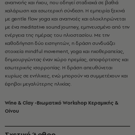
αναπνοής και ήχου, που οδηγεί σταδιακά σε βαθιά
χαλάρωση και εσωτερική σύνδεση. Η εμπειρία ξεκινά
με gentle flow yoga και αναπνοές και ολοκληρώνεται
με ένα meditative sound journey, εμπνευσμένο από την
ενέργεια της ημέρας του ηλιοστασίου.
Με την
καθοδήγηση δύο εισηγητών, η δράση συνδυάζει
στοιχεία mindful movement, yoga και ηχοθεραπείας,
δημιουργώντας έναν χώρο ηρεμίας, αποφόρτισης και
εσωτερικής ισορροπίας.
Η δράση απευθύνεται
κυρίως σε ενήλικες, ενώ μπορούν να συμμετέχουν και
έφηβοι μεγαλύτερης ηλικίας.
Wine & Clay -
Βιωματικό Workshop Κεραμικής &
Οίνου
Σχετικό Άρθρο