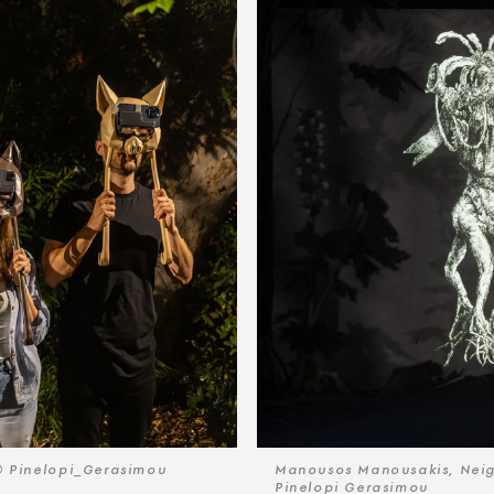
© Pinelopi_Gerasimou
Manousos Manousakis, Nei
Pinelopi Gerasimou