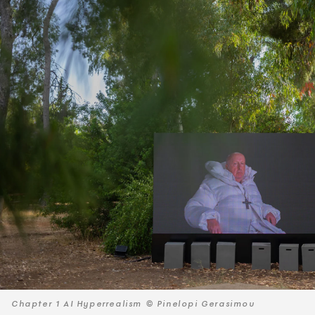
Chapter 1 AI Hyperrealism © Pinelopi Gerasimou