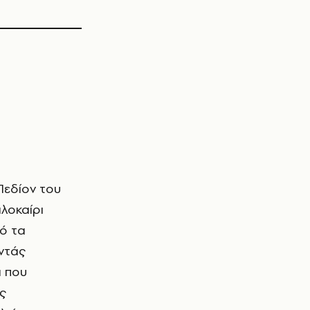
αλοκαίρι
πό τα
αντάς
α που
ίς