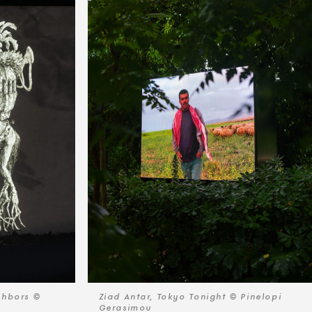
ghbors ©
Ziad Antar, Tokyo Tonight © Pinelopi
Gerasimou