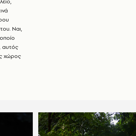
λείο,
ινά
τρου
του. Ναι,
 οποίο
, αυτός
ος χώρος