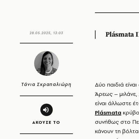
28.05.2025, 13:03
Plásmata I
Δύο παιδιά είναι σκαρφαλωμένα στο άγαλμα του Κωνσταντίνου στο Πεδίον του
Τάνια Σκραπαλιώρη
Άρεως – μιλάνε, 
είναι άλλωστε έ
Plásmata
κρύβον
συνήθως στο Πεδ
ΑΚΟΥΣΕ ΤΟ
κάνουν τη βόλτα 