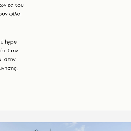
ωνιές του
ουν φίλοι
ού hype
ία. Στην
αι στην
μνησης,