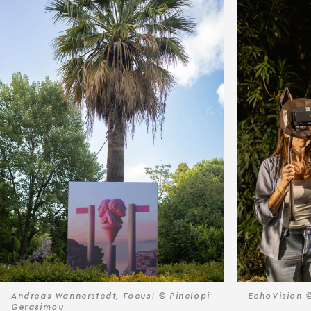
Andreas Wannerstedt, Focus! © Pinelopi
EchoVision 
Gerasimou