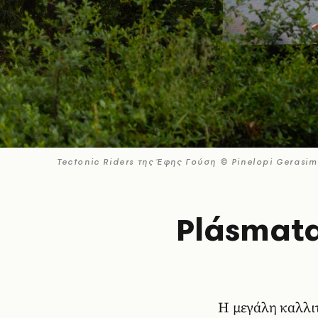
Tectonic Riders της Έφης Γούση © Pinelopi Gerasi
Plásmata 
H μεγάλη καλλιτ