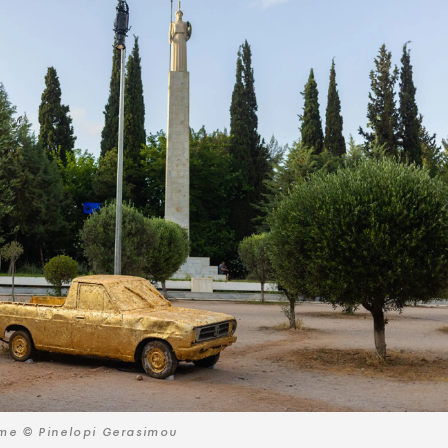
ime © Pinelopi Gerasimou