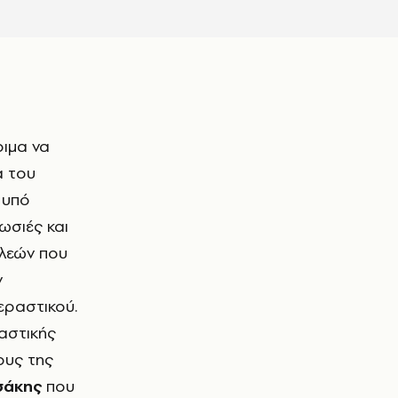
οιμα να
α του
 υπό
ωσιές και
αλεών που
ν
εραστικού.
 αστικής
ους της
σάκης
που