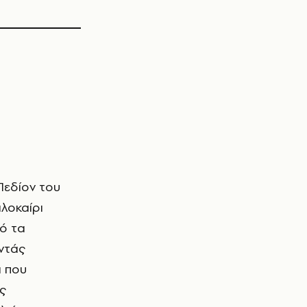
αλοκαίρι
πό τα
αντάς
α που
ίς