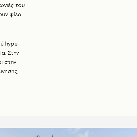
ωνιές του
ουν φίλοι
ού hype
ία. Στην
αι στην
μνησης,