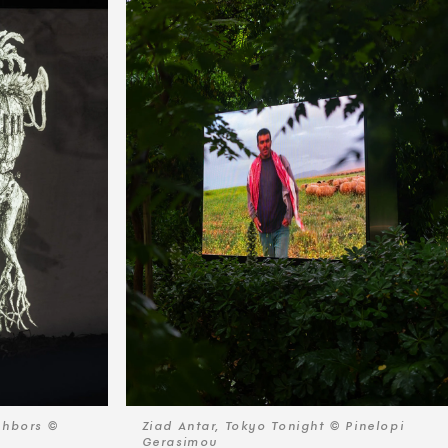
ghbors ©
Ziad Antar, Tokyo Tonight © Pinelopi
Gerasimou