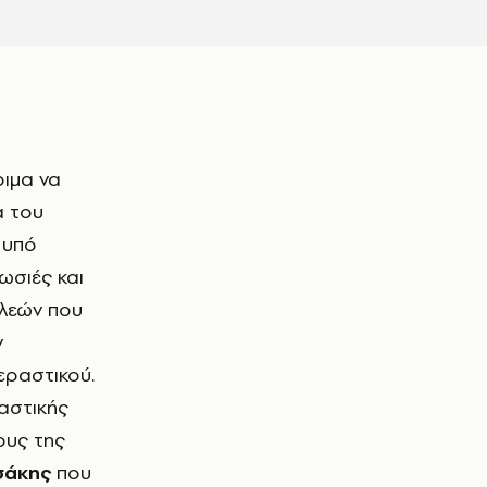
οιμα να
α του
 υπό
ωσιές και
αλεών που
ν
εραστικού.
 αστικής
ους της
σάκης
που