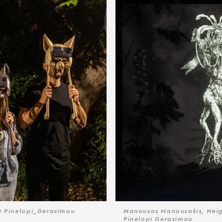
© Pinelopi_Gerasimou
Manousos Manousakis, Nei
Pinelopi Gerasimou