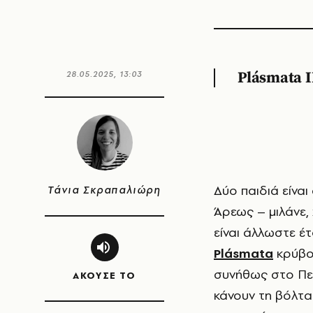
28.05.2025, 13:03
Plásmata I
Δύο παιδιά είναι σκαρφαλωμένα στο άγαλμα του Κωνσταντίνου στο Πεδίον του
Τάνια Σκραπαλιώρη
Άρεως – μιλάνε, 
είναι άλλωστε έ
Plásmata
κρύβον
συνήθως στο Πεδ
ΑΚΟΥΣΕ ΤΟ
κάνουν τη βόλτα 