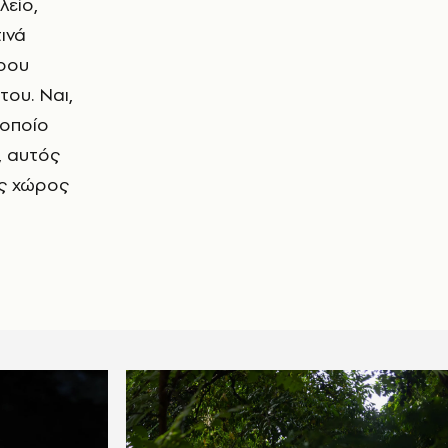
λείο,
ινά
τρου
του. Ναι,
 οποίο
, αυτός
ος χώρος