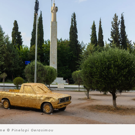
ime © Pinelopi Gerasimou