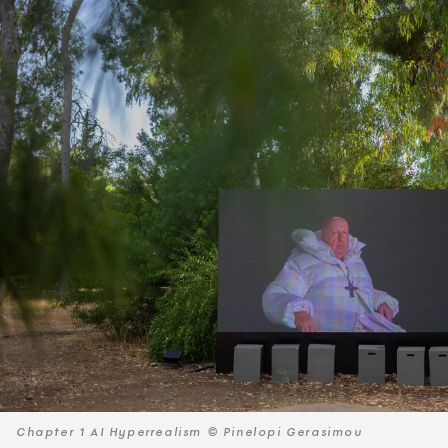
Chapter 1 AI Hyperrealism © Pinelopi Gerasimou