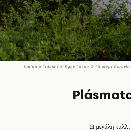
Tectonic Riders της Έφης Γούση © Pinelopi Gerasi
Plásmata 
H μεγάλη καλλιτ