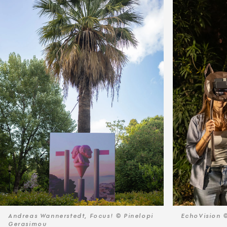
Andreas Wannerstedt, Focus! © Pinelopi
EchoVision 
Gerasimou