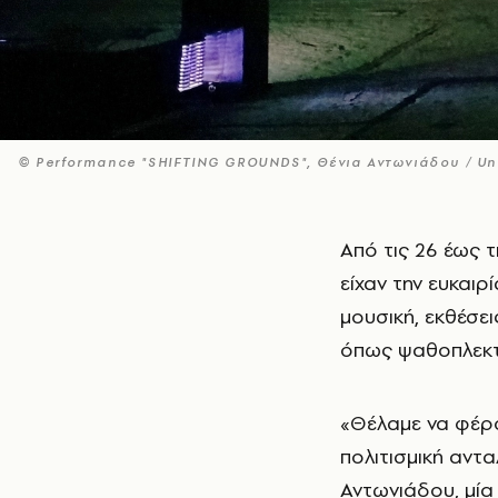
© Performance "SHIFTING GROUNDS", Θένια Αντωνιάδου / Un
Από τις 26 έως τις 29 Σεπτεμβρίου, οι κάτοικοι του νησιού αλλά και οι επισκέπτες
είχαν την ευκαι
μουσική, εκθέσε
όπως ψαθοπλεκτι
«Θέλαμε να φέρο
πολιτισμική αντα
Αντωνιάδου, μία