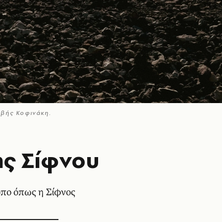
ιβής Κοφινάκη.
της Σίφνου
όπο όπως η Σίφνος