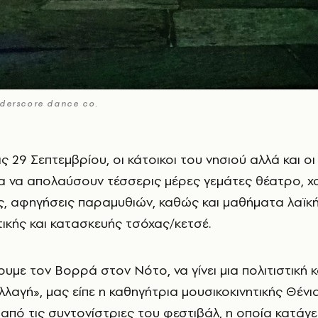
derscore dance co.
ρία να απολαύσουν τέσσερις μέρες γεμάτες θέατρο, χ
ις, αφηγήσεις παραμυθιών, καθώς και μαθήματα λαϊκή
κής και κατασκευής τσόχας/κετσέ.
υμε τον Βορρά στον Νότο, να γίνει μια πολιτιστική κ
λλαγή», μας είπε η καθηγήτρια μουσικοκινητικής Θένι
 από τις συντονίστριες του φεστιβάλ, η οποία κατάγ