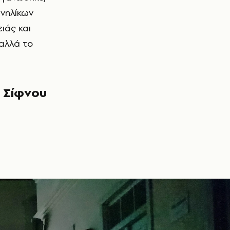
Ενηλίκων
ιάς και
 αλλά το
ς Σίφνου