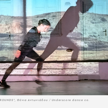
ROUNDS", Θένια Αντωνιάδου / Underscore dance co.