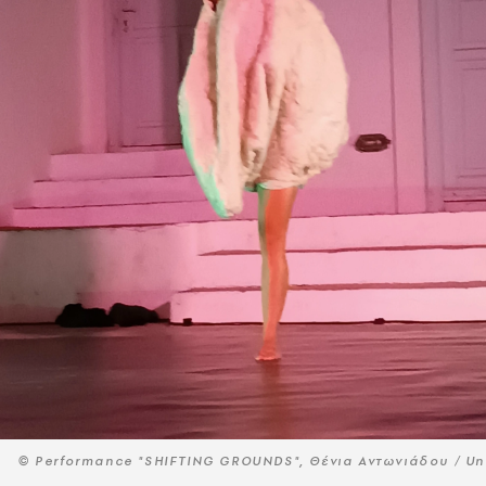
© Performance "SHIFTING GROUNDS", Θένια Αντωνιάδου / Un