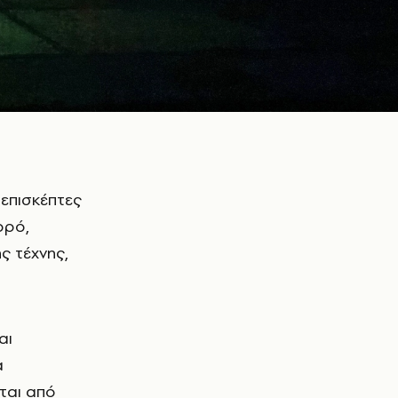
ορό,
ς τέχνης,
αι
α
εται από