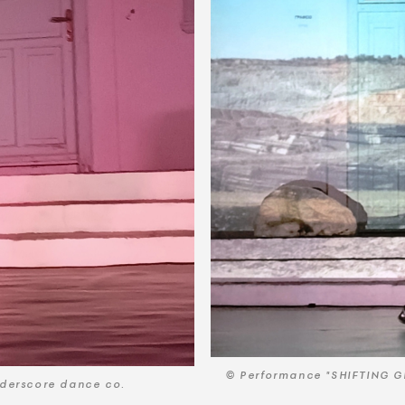
© Performance "SHIFTING G
derscore dance co.