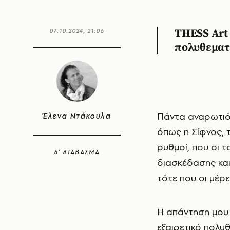
07.10.2024, 21:06
THESS Art 
πολυθεματ
Πάντα αναρωτιόμουν πώς περνάνε οι μέρες του χειμώνα σ’ έναν μικρό τόπο
Έλενα Ντάκουλα
όπως η Σίφνος, τ
ρυθμοί, που οι 
5’ ΔΙΑΒΑΣΜΑ
διασκέδασης και
τότε που οι μέρε
Η απάντηση μου 
εξαιρετικό πολυ