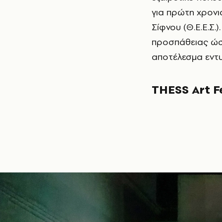
για πρώτη χρονι
Σίφνου (Θ.Ε.Ε.Σ.
προσπάθειας ώστ
αποτέλεσμα εντ
THESS Art F