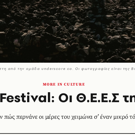
ώστη από την ομάδα underscore co. Oι φωτογραφίες είναι της Β
MORE IN CULTURE
Festival: Οι Θ.Ε.Ε.Σ 
πώς περνάνε οι μέρες του χειμώνα σ’ έναν μικρό τ