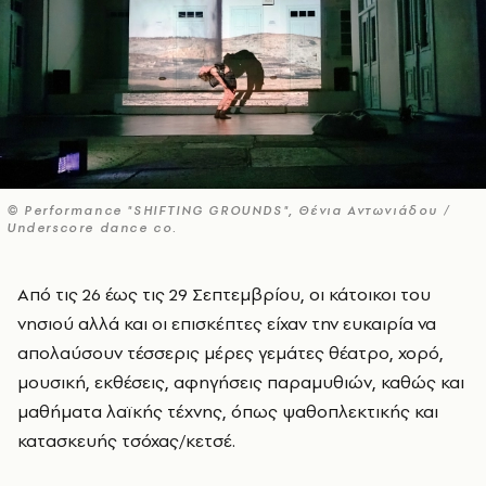
© Performance "SHIFTING GROUNDS", Θένια Αντωνιάδου /
Underscore dance co.
Από τις 26 έως τις 29 Σεπτεμβρίου, οι κάτοικοι του
νησιού αλλά και οι επισκέπτες είχαν την ευκαιρία να
απολαύσουν τέσσερις μέρες γεμάτες θέατρο, χορό,
μουσική, εκθέσεις, αφηγήσεις παραμυθιών, καθώς και
μαθήματα λαϊκής τέχνης, όπως ψαθοπλεκτικής και
κατασκευής τσόχας/κετσέ.