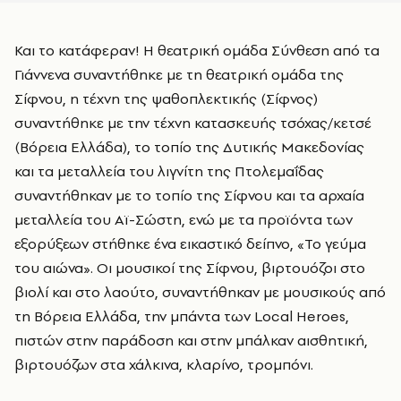
Και το κατάφεραν! Η θεατρική ομάδα Σύνθεση από τα
Γιάννενα συναντήθηκε με τη θεατρική ομάδα της
Σίφνου, η τέχνη της ψαθοπλεκτικής (Σίφνος)
συναντήθηκε με την τέχνη κατασκευής τσόχας/κετσέ
(Βόρεια Ελλάδα), το τοπίο της Δυτικής Μακεδονίας
και τα μεταλλεία του λιγνίτη της Πτολεμαΐδας
συναντήθηκαν με το τοπίο της Σίφνου και τα αρχαία
μεταλλεία του Aϊ-Σώστη, ενώ με τα προϊόντα των
εξορύξεων στήθηκε ένα εικαστικό δείπνο, «Το γεύμα
του αιώνα». Οι μουσικοί της Σίφνου, βιρτουόζοι στο
βιολί και στο λαούτο, συναντήθηκαν με μουσικούς από
τη Βόρεια Ελλάδα, την μπάντα των Local Heroes,
πιστών στην παράδοση και στην μπάλκαν αισθητική,
βιρτουόζων στα χάλκινα, κλαρίνο, τρομπόνι.