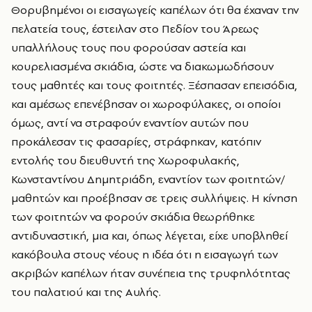
Θορυβημένοι οι εισαγωγείς καπέλων ότι θα έχαναν την
πελατεία τους, έστειλαν στο Πεδίον του Άρεως
υπαλλήλους τους που φορούσαν αστεία και
κουρελιασμένα σκιάδια, ώστε να διακωμωδήσουν
τους μαθητές και τους φοιτητές. Ξέσπασαν επεισόδια,
και αμέσως επενέβησαν οι χωροφύλακες, οι οποίοι
όμως, αντί να στραφούν εναντίον αυτών που
προκάλεσαν τις φασαρίες, στράφηκαν, κατόπιν
εντολής του διευθυντή της Χωροφυλακής,
Κωνσταντίνου Δημητριάδη, εναντίον των φοιτητών/
μαθητών και προέβησαν σε τρεις συλλήψεις. Η κίνηση
των φοιτητών να φορούν σκιάδια θεωρήθηκε
αντιδυναστική, μια και, όπως λέγεται, είχε υποβληθεί
κακόβουλα στους νέους η ιδέα ότι η εισαγωγή των
ακριβών καπέλων ήταν συνέπεια της τρυφηλότητας
του παλατιού και της Αυλής.