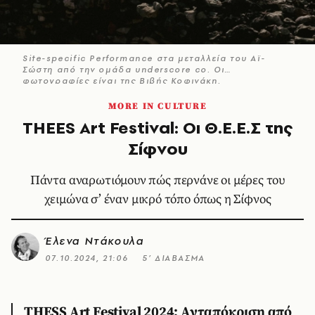
Site-specific Performance στα μεταλλεία του Αϊ-
Σώστη από την ομάδα underscore co. Oι
φωτογραφίες είναι της Βιβής Κοφινάκη.
MORE IN CULTURE
THEES Art Festival: Οι Θ.Ε.Ε.Σ της
Σίφνου
Πάντα αναρωτιόμουν πώς περνάνε οι μέρες του
χειμώνα σ’ έναν μικρό τόπο όπως η Σίφνος
Έλενα Ντάκουλα
07.10.2024, 21:06
5’ ΔΙΑΒΑΣΜΑ
THESS Art Festival 2024: Ανταπόκριση από