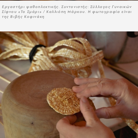
Εργαστήρι ψαθοπλεκτικής. Συντονιστής: Σύλλογος Γυναικών
Σίφνου «Το Σμάρι» / Καλλιόπη Μάρκου. Η φωτογραφία είναι
της Βιβής Κοφινάκη