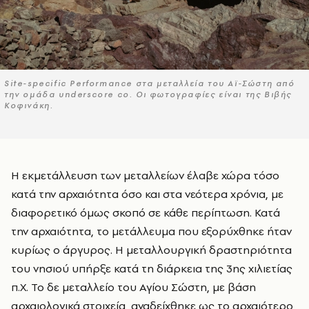
Site-specific Performance στα μεταλλεία του Αϊ-Σώστη από
την ομάδα underscore co. Oι φωτογραφίες είναι της Βιβής
Κοφινάκη.
Η εκμετάλλευση των μεταλλείων έλαβε χώρα τόσο
κατά την αρχαιότητα όσο και στα νεότερα χρόνια, με
διαφορετικό όμως σκοπό σε κάθε περίπτωση. Κατά
την αρχαιότητα, το μετάλλευμα που εξορύχθηκε ήταν
κυρίως ο άργυρος. Η μεταλλουργική δραστηριότητα
του νησιού υπήρξε κατά τη διάρκεια της 3ης χιλιετίας
π.Χ. Το δε μεταλλείο του Αγίου Σώστη, με βάση
αρχαιολογικά στοιχεία, αναδείχθηκε ως το αρχαιότερο,