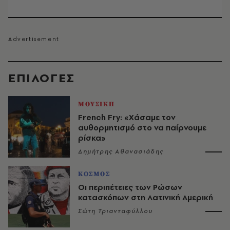
EΠΙΛΟΓΈΣ
ΜΟΥΣΙΚΗ
French Fry: «Χάσαμε τον
αυθορμητισμό στο να παίρνουμε
ρίσκα»
Δημήτρης Αθανασιάδης
ΚΟΣΜΟΣ
Οι περιπέτειες των Ρώσων
κατασκόπων στη Λατινική Αμερική
Σώτη Τριανταφύλλου