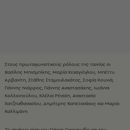
Στους πρωταγωνιστικούς ρόλους της ταινίας οι
Βασίλης Μπισμπίκης, Μαρία Κεχαγιόγλου, Μπέττυ
Αρβανίτη, Στάθης Σταμουλακάτος, Σοφία Κουνιά,
Γιάννης Νιάρρος, Γιάννης Αναστασάκης, Ιωάννα
Κολλιοπούλου, Κλέλια Ρένεση, Αναστασία
Χατζηαθανασίου, Δημήτρης Καπετανάκος και Μαρία
Καλλιμάνη.
Το σενάριο είναι του Γιάννη Οικονομίδη και του