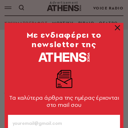
VOICE RADIO
ΚΙΝΗΜΑΤΟΓΡΑΦΟΣ
ΜΟΥΣΙΚΗ
ΒΙΒΛΙΟ
ΘΕΑΤΡΟ - Ο
Mε ενδιαφέρει το
newsletter της
ΚΙΝΗΜΑΤΟΓΡΑΦΟΣ
Σπασμένη Φλέβα: Κυκλοφόρησαν
η αφίσα και το επίσημο trailer της
νέας ταινίας του Γιάννη
Οικονομίδη
Έρχεται στους κινηματογράφους στις 27 Νοεμβρίου,
Tα καλύτερα άρθρα της ημέρας έρχονται
με πρωταγωνιστή τον Βασίλη Μπισμπίκη
στο mail σου
Newsroom
22.09.2025, 14:44
1’ ΔΙΑΒΑΣΜΑ