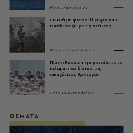
Νίκος Καραχάλιος
Φωτιά με φωτιά: Η χώρα που
έμαθε να ζει με τις στάχτες
Μυρτώ Τσουμαλάκου
Πώς η Ευρώπη χρηματοδοτεί τα
ισλαμιστικά δίκτυα της
οικογένειας Ερντογάν
Σώτη Τριανταφύλλου
ΘΕΜΑΤΑ