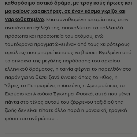
καθαρόαιμο αστικό δράμα, με τραγικούς ήρωες και
μοιραίους χαρακτήρες, σε έναν κόσμο γκρίζο και
ναρκοθετημένο
. Μια συνηθισμένη ιστορία που, στην
αναπάντεχη εξέλιξή της, αποκαλύπτει τα πολλαπλά
πρόσωπα και προσωπεία του ατόμου, ενώ
ταυτόχρονα πραγματώνει έναν από τους χειρότερους
εφιάλτες που μπορεί κάποιος να βιώσει. Βγαλμένη από
τα σπλάχνα της μεγάλης παράδοσης του αρχαίου
ελληνικού δράματος, η ταινία φέρνει το παρελθόν στο
παρόν για να θέσει ξανά έννοιες όπως το Ήθος, η
Ύβρις, το Πεπρωμένο, η Αισχύνη, η Αμετροέπεια, το
Εκούσιο και Ακούσιο Έγκλημα. Φυσικά, αυτό που μένει
πάντα στο τέλος αυτού του ξέφρενου ταξιδιού της
ζωής δεν είναι τίποτε άλλο παρά η μοναχική, τραγική
φύση του ανθρώπου…