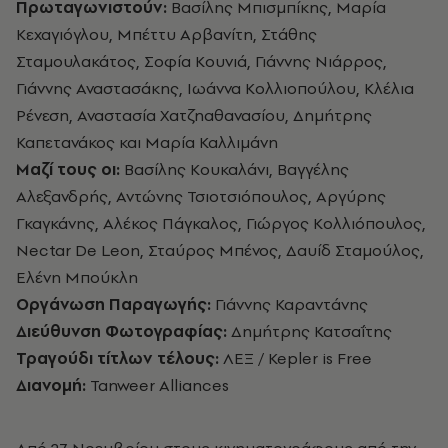
Πρωταγωνιστούν:
Βασίλης Μπισμπίκης, Μαρία
Κεχαγιόγλου, Μπέττυ Αρβανίτη, Στάθης
Σταμουλακάτος, Σοφία Κουνιά, Γιάννης Νιάρρος,
Γιάννης Αναστασάκης, Ιωάννα Κολλιοπούλου, Κλέλια
Ρένεση, Αναστασία Χατζηαθανασίου, Δημήτρης
Καπετανάκος και Μαρία Καλλιμάνη
Μαζί τους οι:
Βασίλης Κουκαλάνι, Βαγγέλης
Αλεξανδρής, Αντώνης Τσιοτσιόπουλος, Αργύρης
Γκαγκάνης, Αλέκος Πάγκαλος, Γιώργος Κολλιόπουλος,
Nectar De Leon, Σταύρος Μπένος, Δαυίδ Σταμούλος,
Ελένη Μπούκλη
Οργάνωση Παραγωγής:
Γιάννης Καραντάνης
Διεύθυνση Φωτογραφίας:
Δημήτρης Κατσαΐτης
Τραγούδι τίτλων τέλους:
ΛΕΞ / Kepler is Free
Διανομή:
Tanweer Alliances
Από 27 Νοεμβρίου στους κινηματογράφους από την