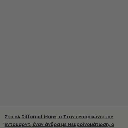
Στο «A Differnet Man», ο Σταν ενσαρκώνει τον
Έντουαρντ, έναν άνδρα με Νευροϊνομάτωση, ο