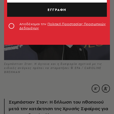
ΕΓΓΡΑΦΗ
Αποδέχομαι την
Πολιτική Προστασίας Προσωπικών
Δεδομένων
Σεμπάστιαν Σταν: Η άγνοια και η δυσφορία σχετικά με τις
ειδικές ανάγκες πρέπει να σταματήσει © EPA / CAROLINE
BREHMAN
Σεμπάστιαν Σταν: Η δήλωση του ηθοποιού
μετά την κατάκτηση της Χρυσής Σφαίρας για