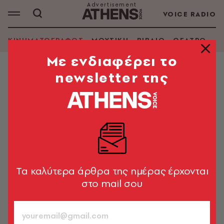
VOICE RADIO
ΚΙΝΗΜΑΤΟΓΡΑΦΟΣ
ΜΟΥΣΙΚΗ
ΒΙΒΛΙΟ
ΘΕΑΤΡΟ - Ο
Mε ενδιαφέρει το
newsletter της
ΚΙΝΗΜΑΤΟΓΡΑΦΟΣ
Σεμπάστιαν Σταν: Η άγνοια και η
δυσφορία σχετικά με τις ειδικές
ανάγκες πρέπει να σταματήσει
Ο 42χρονος ηθοποιός βραβεύτηκε με τη Χρυσή Σφαίρα
Α' Ανδρικού Ρόλου
Tα καλύτερα άρθρα της ημέρας έρχονται
στο mail σου
Newsroom
06.01.2025, 15:18
1’ ΔΙΑΒΑΣΜΑ