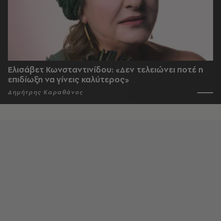
Ελισάβετ Κωνσταντινίδου: «Δεν τελειώνει ποτέ η
επιδίωξη να γίνεις καλύτερος»
Δημήτρης Καραθάνος