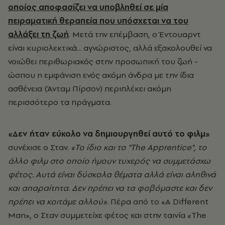
οποίος αποφασίζει να υποβληθεί σε μία
πειραματική θεραπεία που υπόσχεται να του
αλλάξει τη ζωή
. Μετά την επέμβαση, ο Έντουαρντ
είναι κυριολεκτικά... αγνώριστος, αλλά εξακολουθεί να
νοιώθει περιθωριακός στην προσωπική του ζωή -
ώσπου η εμφάνιση ενός ακόμη άνδρα με την ίδια
ασθένεια (Άνταμ Πίρσον) περιπλέκει ακόμη
περισσότερο τα πράγματα.
«Δεν ήταν εύκολο να δημιουργηθεί αυτό το φιλμ»
συνέχισε ο Σταν.
«Το ίδιο και το "The Apprentice", το
άλλο φιλμ στο οποίο ήμουν τυχερός να συμμετάσχω
φέτος. Αυτά είναι δύσκολα θέματα αλλά είναι αληθινά
και απαραίτητα. Δεν πρέπει να τα φοβόμαστε και δεν
πρέπει να κοιτάμε αλλού»
. Πέρα από το «A Different
Man», ο Σταν συμμετείχε φέτος και στην ταινία «The