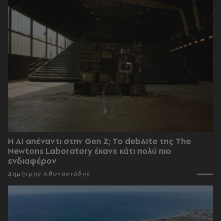
Η AI απέναντι στην Gen Z; Το debAIte της The
Newtons Laboratory έκανε κάτι πολύ πιο
ενδιαφέρον
Δημήτρης Αθανασιάδης