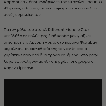
Apprentice», όπου ενσάρκωσε τον Ντόναλντ Τραμπ. Ο
42χρονος ηθοποιός ήταν υποψήφιος και για τις δύο
αυτές ερμηνείες του.
Για τον ρόλο του στο «A Different Man», ο Σταν
υπεβλήθη σε πολύωρες διαδικασίες μακιγιάζ και
απέσπασε την Αργυρή Άρκτο στο περσινό Φεστιβάλ
Βερολίνου. Τη σκηνοθεσία της ταινίας (η οποία
γυρίστηκε πριν από δύο χρόνια και έμεινε... στο ράφι
λόγω των χολιγουντιανών απεργιών) υπογράφει ο
Άαρον Σίμπεργκ.