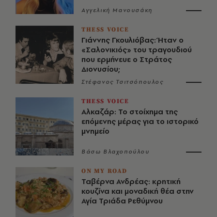
Αγγελική Μανουσάκη
THESS VOICE
Γιάννης Γκουλιόβας: Ήταν ο
«Σαλονικιός» του τραγουδιού
που ερμήνευε ο Στράτος
Διονυσίου;
Στέφανος Τσιτσόπουλος
THESS VOICE
Αλκαζάρ: Το στοίχημα της
επόμενης μέρας για το ιστορικό
μνημείο
Βάσω Βλαχοπούλου
ON MY ROAD
Ταβέρνα Ανδρέας: κρητική
κουζίνα και μοναδική θέα στην
Αγία Τριάδα Ρεθύμνου