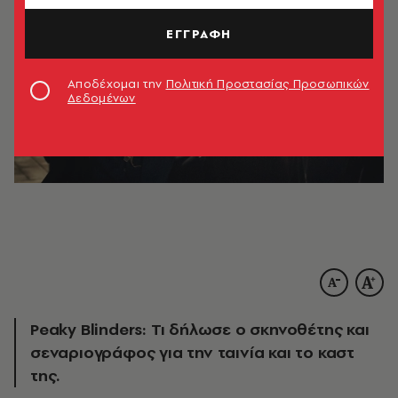
ΕΓΓΡΑΦΗ
Αποδέχομαι την
Πολιτική Προστασίας Προσωπικών
Δεδομένων
Peaky Blinders: Τι δήλωσε ο σκηνοθέτης και
σεναριογράφος για την ταινία και το καστ
της.