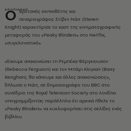
Ο
Βρετανός σκηνοθέτης και
σεναριογράφος Στίβεν Νάιτ (Steven
Knight) χαρακτήρισε το καστ της κινηματογραφικής
μεταφοράς του «Peaky Blinders» στο Netflix,
«συγκλονιστικό».
«Έχουμε ανακοινώσει τη Ρεμπέκα Φέργκιουσον
(Rebecca Ferguson) και τον Μπάρι Κίογκαν (Barry
Keoghan), θα κάνουμε και άλλες ανακοινώσεις»,
δήλωσε ο Νάιτ, σε δημοσιογράφο του BBC στο
συνέδριο της Royal Television Society στο Λονδίνο
υπογραμμίζοντας παράλληλα ότι αρχικά ήθελε το
«Peaky Blinders» να κυκλοφορήσει στις σελίδες ενός
βιβλίου.