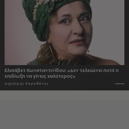
Ελισάβετ Κωνσταντινίδου: «Δεν τελειώνει ποτέ η
επιδίωξη να γίνεις καλύτερος»
Δημήτρης Καραθάνος