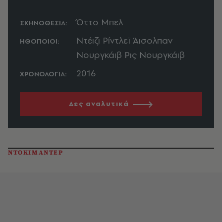
Όττο Μπελ
ΣΚΗΝΟΘΕΣΙΑ:
Ντέιζι Ρίντλεϊ Άισολπαν
ΗΘΟΠΟΙΟΙ:
Νουργκάιβ Ρις Νουργκάιβ
2016
ΧΡΟΝΟΛΟΓΙΑ:
Δες αναλυτικά
ΝΤΟΚΙΜΑΝΤΕΡ