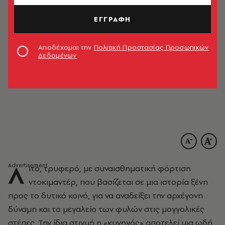
ΕΓΓΡΑΦΗ
Αποδέχομαι την
Πολιτική Προστασίας Προσωπικών
Δεδομένων
Λ
ιτό, τρυφερό, με συναισθηματική φόρτιση
ντοκιμαντέρ, που βασίζεται σε μια ιστορία ξένη
προς το δυτικό κοινό, για να αναδείξει την αρχέγονη
δύναμη και το μεγαλείο των φυλών στις μογγολικές
στέπες. Την ίδια στιγμή η «κυνηγός» αποτελεί μια ωδή