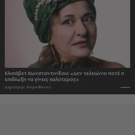
Ελισάβετ Κωνσταντινίδου: «Δεν τελειώνει ποτέ η
επιδίωξη να γίνεις καλύτερος»
Δημήτρης Καραθάνος