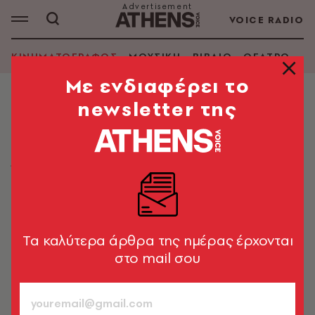
VOICE RADIO
ΚΙΝΗΜΑΤΟΓΡΑΦΟΣ
ΜΟΥΣΙΚΗ
ΒΙΒΛΙΟ
ΘΕΑΤΡΟ - Ο
Mε ενδιαφέρει το
newsletter της
ΚΙΝΗΜΑΤΟΓΡΑΦΟΣ
Η κυνηγός με τον αετό
Όπου πετούν οι αετοί
2016 | Έγχρ. | Διάρκεια: 87'
Κωνσταντίνος Καϊμάκης
26.04.2017, 00:05
1’ ΔΙΑΒΑΣΜΑ
Tα καλύτερα άρθρα της ημέρας έρχονται
στο mail σου