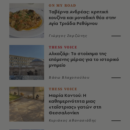
ON MY ROAD
Ταβέρνα Ανδρέας: κρητική
κουζίνα και μοναδική θέα στην
Αγία Τριάδα Ρεθύμνου
Γιώργος Ζαρζώνης
THESS VOICE
Αλκαζάρ: Το στοίχημα της
επόμενης μέρας για το ιστορικό
μνημείο
Βάσω Βλαχοπούλου
THESS VOICE
Μαρία Κοντού: Η
καθημερινότητα μιας
«ταΐστριας» γατών στη
Θεσσαλονίκη
Κυριάκος Αθανασιάδης