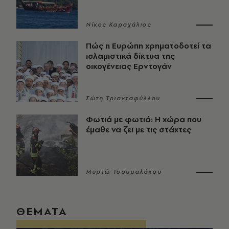
Νίκος Καραχάλιος
Πώς η Ευρώπη χρηματοδοτεί τα
ισλαμιστικά δίκτυα της
οικογένειας Ερντογάν
Σώτη Τριανταφύλλου
Φωτιά με φωτιά: Η χώρα που
έμαθε να ζει με τις στάχτες
Μυρτώ Τσουμαλάκου
ΘΕΜΑΤΑ