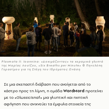
Plasmata II: Ioannina: «Δοκιμάζοντας» τα κεραμικά γλυπτά
της Μαρίας Λουίζου, «Six Breaths per Minute» © Πηνελόπη
Γερασίμου για τη Στέγη του Ιδρύματος Ωνάση
Σε μια σκεπαστή διάβαση που ανοίγεται από το
κάστρο προς τη λίμνη, η ομάδα
WordMord
προτείνει
με το «GlωssicIsnaf» μια γλυπτική και ηχητική
αφήγηση που ανιχνεύει τα έμφυλα στοιχεία της