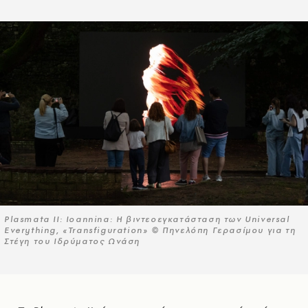
Plasmata II: Ioannina: Η βιντεοεγκατάσταση των Universal
Everything, «Transfiguration» © Πηνελόπη Γερασίμου για τη
Στέγη του Ιδρύματος Ωνάση