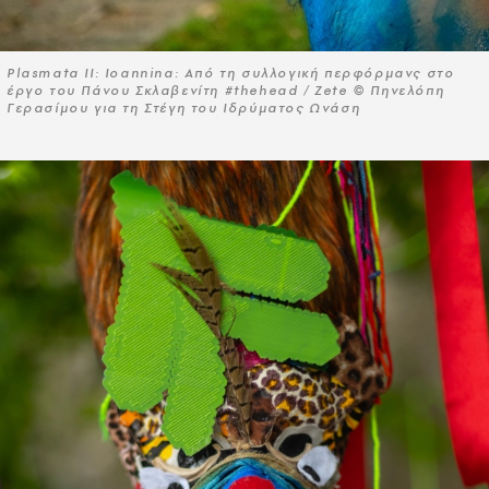
Plasmata II: Ioannina: Από τη συλλογική περφόρμανς στο
έργο του Πάνου Σκλαβενίτη #thehead / Zete © Πηνελόπη
Γερασίμου για τη Στέγη του Ιδρύματος Ωνάση