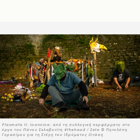
Plasmata II: Ioannina: Από τη συλλογική περφόρμανς στο
έργο του Πάνου Σκλαβενίτη #thehead / Zete © Πηνελόπη
Γερασίμου για τη Στέγη του Ιδρύματος Ωνάση