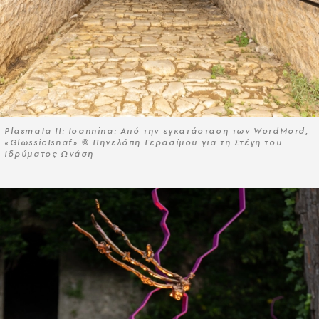
Plasmata II: Ioannina: Από την εγκατάσταση των WordMord,
«GlωssicIsnaf» © Πηνελόπη Γερασίμου για τη Στέγη του
Ιδρύματος Ωνάση