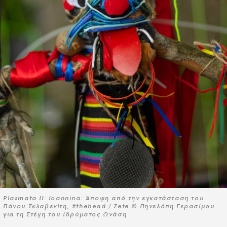
Plasmata II: Ioannina: Άποψη από την εγκατάσταση του
Πάνου Σκλαβενίτη, #thehead / Zete © Πηνελόπη Γερασίμου
για τη Στέγη του Ιδρύματος Ωνάση