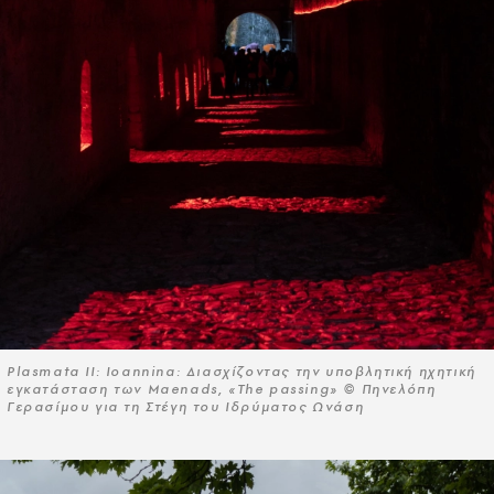
Plasmata II: Ioannina: Διασχίζοντας την υποβλητική ηχητική
εγκατάσταση των Maenads, «The passing» © Πηνελόπη
Γερασίμου για τη Στέγη του Ιδρύματος Ωνάση