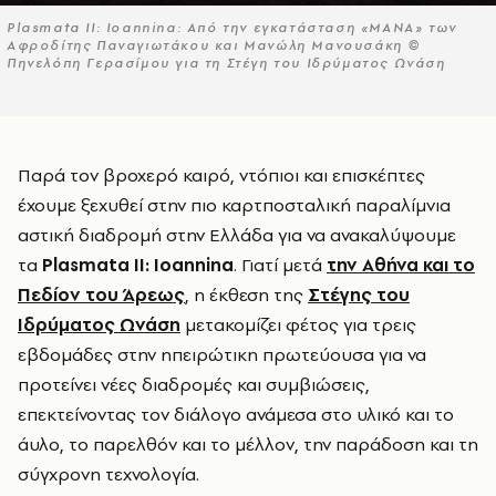
Plasmata II: Ioannina: Από την εγκατάσταση «ΜΑΝΑ» των
Αφροδίτης Παναγιωτάκου και Μανώλη Μανουσάκη ©
Πηνελόπη Γερασίμου για τη Στέγη του Ιδρύματος Ωνάση
Παρά τον βροχερό καιρό, ντόπιοι και επισκέπτες
έχουμε ξεχυθεί στην πιο καρτποσταλική παραλίμνια
αστική διαδρομή στην Ελλάδα για να ανακαλύψουμε
τα
Plasmata
II
:
Ioannina
. Γιατί μετά
την Αθήνα και το
Πεδίον του Άρεως
, η έκθεση της
Στέγης του
Ιδρύματος Ωνάση
μετακομίζει φέτος για τρεις
εβδομάδες στην ηπειρώτικη πρωτεύουσα για να
προτείνει νέες διαδρομές και συμβιώσεις,
επεκτείνοντας τον διάλογο ανάμεσα στο υλικό και το
άυλο, το παρελθόν και το μέλλον, την παράδοση και τη
σύγχρονη τεχνολογία.