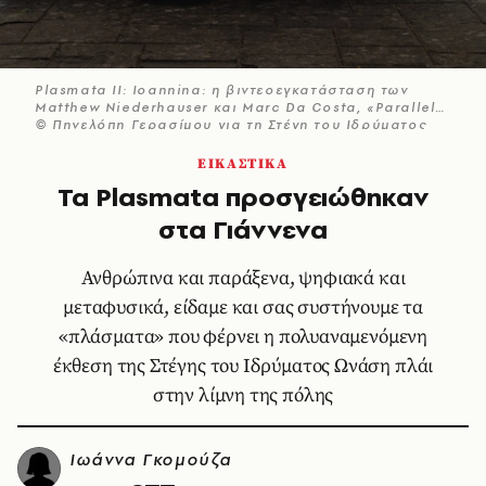
Plasmata II: Ioannina: η βιντεοεγκατάσταση των
Matthew Niederhauser και Marc Da Costa, «Parallels»
© Πηνελόπη Γερασίμου για τη Στέγη του Ιδρύματος
Ωνάση
ΕΙΚΑΣΤΙΚΑ
Τα Plasmata προσγειώθηκαν
στα Γιάννενα
Ανθρώπινα και παράξενα, ψηφιακά και
μεταφυσικά, είδαμε και σας συστήνουμε τα
«πλάσματα» που φέρνει η πολυαναμενόμενη
έκθεση της Στέγης του Ιδρύματος Ωνάση πλάι
στην λίμνη της πόλης
Ιωάννα Γκομούζα