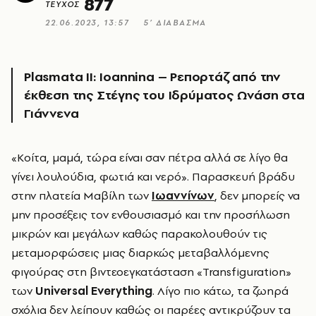
877
ΤΕΥΧΟΣ
22.06.2023, 13:57
5’ ΔΙΑΒΑΣΜΑ
Plasmata II: Ioannina – Ρεπορτάζ από την
έκθεση της Στέγης του Ιδρύματος Ωνάση στα
Γιάννενα
«Κοίτα, μαμά, τώρα είναι σαν πέτρα αλλά σε λίγο θα
γίνει λουλούδια, φωτιά και νερό». Παρασκευή βράδυ
στην πλατεία Μαβίλη των
Ιωαννίνων
, δεν μπορείς να
μην προσέξεις τον ενθουσιασμό και την προσήλωση
μικρών και μεγάλων καθώς παρακολουθούν τις
μεταμορφώσεις μιας διαρκώς μεταβαλλόμενης
φιγούρας στη βιντεοεγκατάσταση «Transfiguration»
των
Universal
Everything
. Λίγο πιο κάτω, τα ζωηρά
σχόλια δεν λείπουν καθώς οι παρέες αντικρύζουν τα