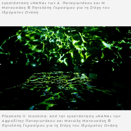
εγκατάσταση «ΜΑΝΑ» των Α. Παναγιωτάκου και Μ.
Μανουσάκη © Πηνελόπη Γερασίμου για τη Στέγη του
Ιδρύματος Ωνάση
Plasmata II: Ioannina: Από την εγκατάσταση «ΜΑΝΑ» των
Αφροδίτης Παναγιωτάκου και Μανώλη Μανουσάκη ©
Πηνελόπη Γερασίμου για τη Στέγη του Ιδρύματος Ωνάση