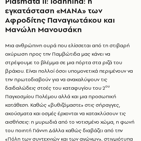
Plasmata
II
:
Ioannina
: η
εγκατάσταση «ΜΑΝΑ» των
Αφροδίτης Παναγιωτάκου και
Μανώλη Μανουσάκη
Μια ανθρώπινη ουρά που ελίσσεται από τη στιβαρή
οχύρωση προς την Παμβώτιδα μας κάνει να
στρέψουμε το βλέμμα σε μια πόρτα στα ριζά του
βράχου. Είναι πολλοί όσοι υπομονετικά περιμένουν να
την πρωτοδιαβούν για να ανακαλύψουν τις
ου
δαιδαλώδεις στοές του καταφυγίου του 2
Παγκοσμίου Πολέμου αλλά και μια προσωπική
κατάθεση. Καθώς «βυθιζόμαστε» στις σήραγγες,
ακούσματα και οσμές έρχονται να κατακλύσουν τις
αισθήσεις: η μυρωδιά από το νοτισμένο χώμα, η φωνή
του ποιητή Γιάννη Δάλλα καθώς διαβάζει από την
«Πόλη των συντεχνιών και των αγώνων», στιγμιότυπα