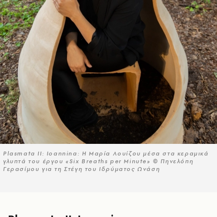
Plasmata II: Ioannina: Η Μαρία Λουίζου μέσα στα κεραμικά
γλυπτά του έργου «Six Breaths per Minute» © Πηνελόπη
Γερασίμου για τη Στέγη του Ιδρύματος Ωνάση