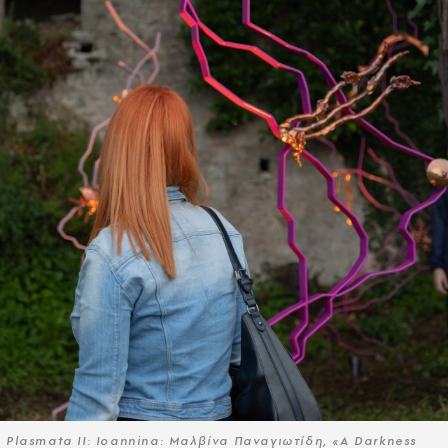
Plasmata II: Ioannina: Μαλβίνα Παναγιωτίδη, «A Darkness