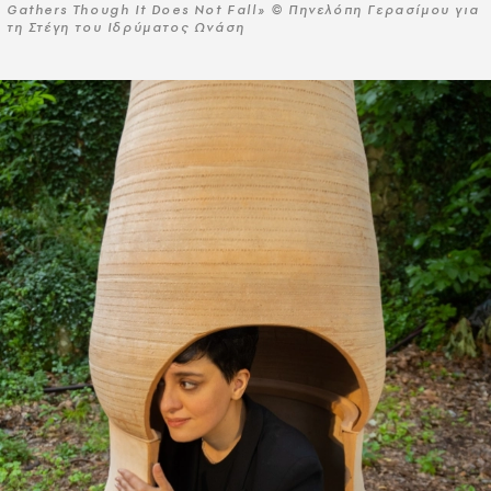
Gathers Though It Does Not Fall» © Πηνελόπη Γερασίμου για
τη Στέγη του Ιδρύματος Ωνάση