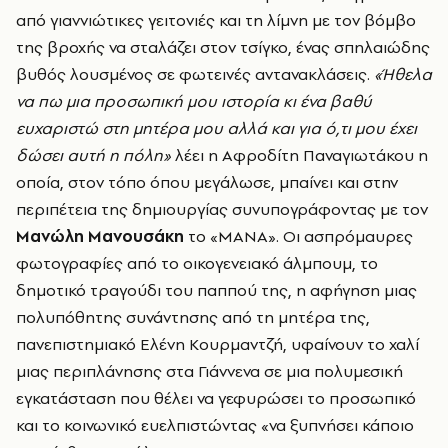
από γιαννιώτικες γειτονιές και τη λίμνη με τον βόμβο
της βροχής να σταλάζει στον τσίγκο, ένας σπηλαιώδης
βυθός λουσμένος σε φωτεινές αντανακλάσεις.
«Ήθελα
να πω μια προσωπική μου ιστορία κι ένα βαθύ
ευχαριστώ στη μητέρα μου αλλά και για ό,τι μου έχει
δώσει αυτή η πόλη»
λέει η Αφροδίτη Παναγιωτάκου η
οποία, στον τόπο όπου μεγάλωσε, μπαίνει και στην
περιπέτεια της δημιουργίας συνυπογράφοντας με τον
Μανώλη Μανουσάκη
το «ΜΑΝΑ». Οι ασπρόμαυρες
φωτογραφίες από το οικογενειακό άλμπουμ, το
δημοτικό τραγούδι του παππού της, η αφήγηση μιας
πολυπόθητης συνάντησης από τη μητέρα της,
πανεπιστημιακό Ελένη Κουρμαντζή, υφαίνουν το χαλί
μιας περιπλάνησης στα Γιάννενα σε μια πολυμεσική
εγκατάσταση που θέλει να γεφυρώσει το προσωπικό
και το κοινωνικό ευελπιστώντας «να ξυπνήσει κάποιο