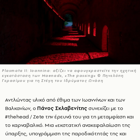
Plasmata II: Ioannina: αξίζει να αφουγκραστείτε την ηχητική
εγκατάσταση των Maenads, «The passing» © Πηνελόπη
Γερασίμου για τη Στέγη του Ιδρύματος Ωνάση
Αντλώντας υλικό από έθιμα των Ιωαννίνων και των
Βαλκανίων, ο
Πάνος Σκλαβενίτης
συνεχίζει με το
#thehead / Zete
την έρευνά του για τη μεταμφίεση και
το καρναβαλικό.
Mια «εκστατική ανακεφαλαίωση της
ύπαρξης, υπογράμμιση της παροδικότητάς της και