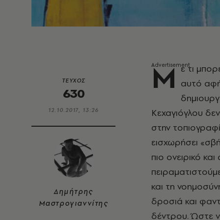
Μ
ε τι μπορ
ΤΕΥΧΟΣ
αυτό αφή
630
δημιουργ
12.10.2017, 13:26
Κεχαγιόγλου δεν
στην τοπιογραφί
εισχωρήσει «σβή
πιο ονειρικό και
πειραματιστούμε
και τη νοημοσύν
Δημήτρης
δροσιά και φαντ
Μαστρογιαννίτης
δέντρου. Ώστε ν