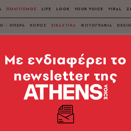
Α
ΠΟΛΙΤΙΣΜΟΣ
LIFE
LOOK
YOUR VOICE
VIRAL
Ζ
Ο - ΟΠΕΡΑ
ΧΟΡΟΣ
ΕΙΚΑΣΤΙΚΑ
ΦΩΤΟΓΡΑΦΙΑ
DESI
Mε ενδιαφέρει το
newsletter της
 Χρήστου Κεχαγιόγλ
λευταία ενότητα ζωγραφικών έργων του