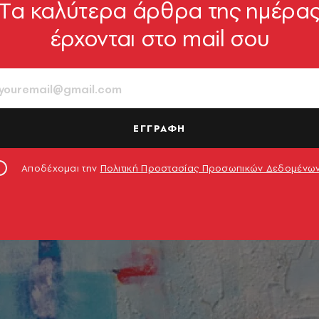
Tα καλύτερα άρθρα της ημέρα
έρχονται στο mail σου
ΕΓΓΡΑΦΗ
Αποδέχομαι την
Πολιτική Προστασίας Προσωπικών Δεδομένω