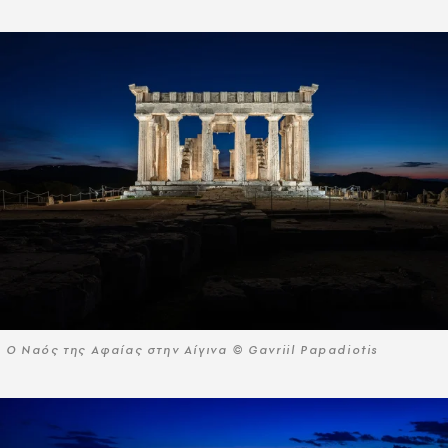
Ο Ναός της Αφαίας στην Αίγινα © Gavriil Papadiotis