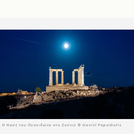
Ο Ναός του Ποσειδώνα στο Σούνιο © Gavriil Papadiotis