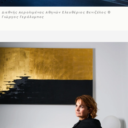
Διεθνής Αερολιμένας Αθηνών Ελευθέριος Βενιζέλος ©
Γιώργος Γερόλυμπος