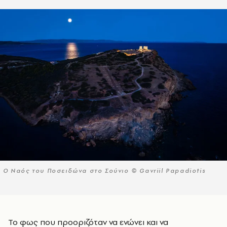
Ο Ναός του Ποσειδώνα στο Σούνιο © Gavriil Papadiotis
Το φως που προοριζόταν να ενώνει και να