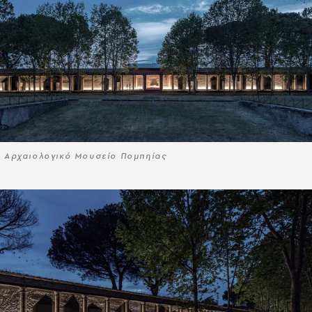
Αρχαιολογικό Μουσείο Πομπηίας