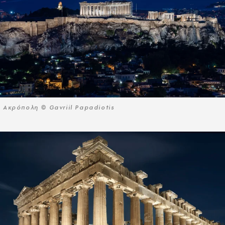
Ακρόπολη © Gavriil Papadiotis