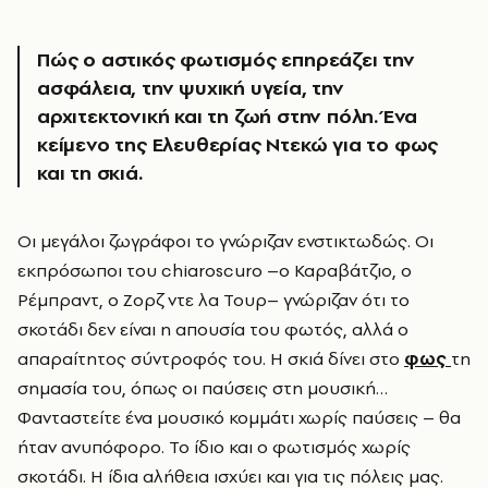
Πώς ο αστικός φωτισμός επηρεάζει την
ασφάλεια, την ψυχική υγεία, την
αρχιτεκτονική και τη ζωή στην πόλη. Ένα
κείμενο της Ελευθερίας Ντεκώ για το φως
και τη σκιά.
Οι μεγάλοι ζωγράφοι το γνώριζαν ενστικτωδώς. Οι
εκπρόσωποι του chiaroscuro –o Καραβάτζιο, ο
Ρέμπραντ, o Ζορζ ντε λα Τουρ– γνώριζαν ότι το
σκοτάδι δεν είναι η απουσία του φωτός, αλλά ο
απαραίτητος σύντροφός του. Η σκιά δίνει στο
φως
τη
σημασία του, όπως οι παύσεις στη μουσική…
Φανταστείτε ένα μουσικό κομμάτι χωρίς παύσεις – θα
ήταν ανυπόφορο. Το ίδιο και ο φωτισμός χωρίς
σκοτάδι. Η ίδια αλήθεια ισχύει και για τις πόλεις μας.