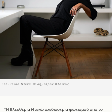
Ελευθερία Ντεκώ © Δημήτρης Βλάϊκος
*Η Ελευθερία Ντεκώ σχεδιάστρια φωτισμού από το