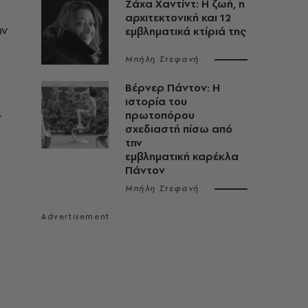
Ζάχα Χαντίντ: Η ζωή, η
αρχιτεκτονική και 12
ην
εμβληματικά κτίριά της
Μπήλη Στεφανή
Βέρνερ Πάντον: Η
ιστορία του
ς
πρωτοπόρου
σχεδιαστή πίσω από
την
εμβληματική καρέκλα
Πάντον
Μπήλη Στεφανή