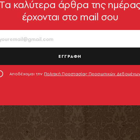
Tα καλύτερα άρθρα της ημέρα
έρχονται στο mail σου
ΕΓΓΡΑΦΗ
Αποδέχομαι την
Πολιτική Προστασίας Προσωπικών Δεδομένω