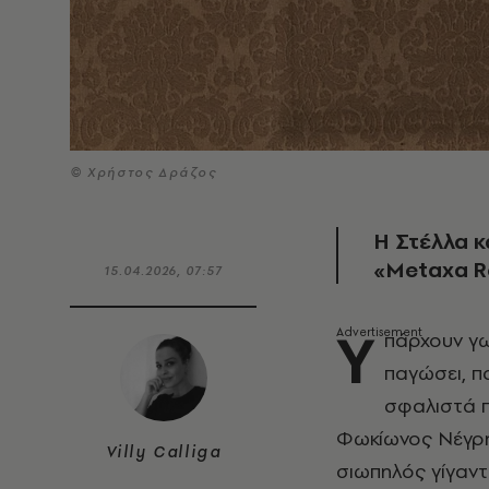
© Χρήστος Δράζος
Η Στέλλα κ
«Metaxa R
15.04.2026, 07:57
Υ
πάρχουν γω
παγώσει, π
σφαλιστά π
Φωκίωνος Νέγρη
Villy Calliga
σιωπηλός γίγαντ