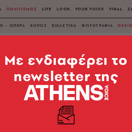
Α
ΠΟΛΙΤΙΣΜΟΣ
LIFE
LOOK
YOUR VOICE
VIRAL
Ζ
Ο - ΟΠΕΡΑ
ΧΟΡΟΣ
ΕΙΚΑΣΤΙΚΑ
ΦΩΤΟΓΡΑΦΙΑ
DESI
Mε ενδιαφέρει το
newsletter της
project: Δίνοντας ξ
ατικό Μέγαρο Μεταξ
Pieris.Architects), μαζί με τον φωτογράφο Χρήστο Δ
ρί