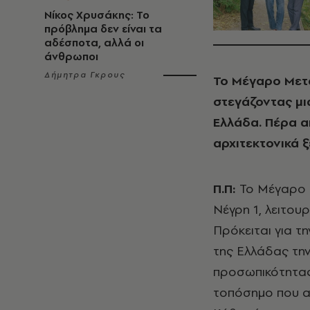
Νίκος Χρυσάκης: Το
πρόβλημα δεν είναι τα
αδέσποτα, αλλά οι
άνθρωποι
Δήμητρα Γκρους
Το Μέγαρο Μετα
στεγάζοντας μι
Ελλάδα. Πέρα απ
αρχιτεκτονικά ξ
Π.Π:
Το Μέγαρο Μ
Νέγρη 1, λειτου
Πρόκειται για τ
της Ελλάδας την
προσωπικότητας. 
τοπόσημο που αφ