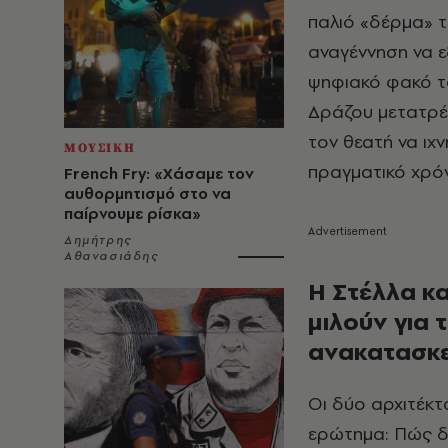
παλιό «δέρμα» τ
αναγέννηση να ε
ψηφιακό φακό τ
Δράζου μετατρέπ
τον θεατή να ιχ
ΜΟΥΣΙΚΗ
πραγματικό χρό
French Fry: «Χάσαμε τον
αυθορμητισμό στο να
παίρνουμε ρίσκα»
Δημήτρης
Αθανασιάδης
Η Στέλλα κα
μιλούν για 
ανακατασκε
Οι δύο αρχιτέκτ
ερώτημα: Πώς δι