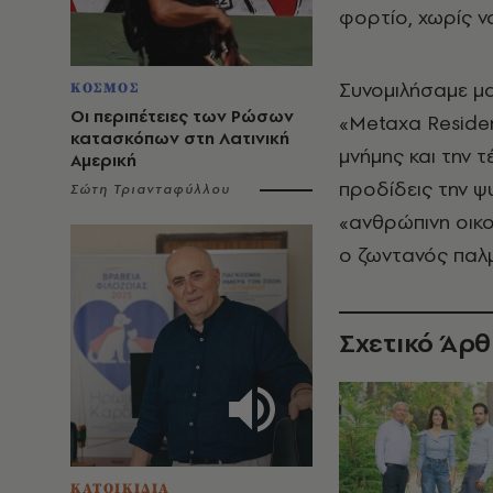
φορτίο, χωρίς ν
Συνομιλήσαμε μα
ΚΟΣΜΟΣ
Οι περιπέτειες των Ρώσων
«
Metaxa Residen
κατασκόπων στη Λατινική
μνήμης και την 
Αμερική
προδίδεις την ψυ
Σώτη Τριανταφύλλου
«ανθρώπινη οικολ
ο ζωντανός παλμ
Σχετικό Άρ
ΚΑΤΟΙΚΙΔΙΑ