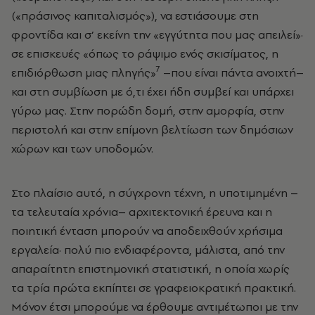
(«πράσινος καπιταλισμός»), να εστιάσουμε στη
φροντίδα και σ’ εκείνη την «εγγύτητα που μας απειλεί»·
σε επισκευές «όπως το ράψιμο ενός σκισίματος, η
7
επιδιόρθωση μιας πληγής»
–που είναι πάντα ανοιχτή–
και στη συμβίωση με ό,τι έχει ήδη συμβεί και υπάρχει
γύρω μας. Στην πορώδη δομή, στην αμορφία, στην
περιστολή και στην επίμονη βελτίωση των δημόσιων
χώρων και των υποδομών.
Στο πλαίσιο αυτό, η σύγχρονη τέχνη, η υποτιμημένη –
τα τελευταία χρόνια– αρχιτεκτονική έρευνα και η
ποιητική ένταση μπορούν να αποδειχθούν χρήσιμα
εργαλεία· πολύ πιο ενδιαφέροντα, μάλιστα, από την
απαραίτητη επιστημονική στατιστική, η οποία χωρίς
τα τρία πρώτα εκπίπτει σε γραφειοκρατική πρακτική.
Μόνον έτσι μπορούμε να έρθουμε αντιμέτωποι με την