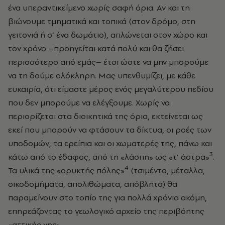
ένα υπεραντικείμενο χωρίς σαφή όρια. Αν και τη
βιώνουμε τμηματικά και τοπικά (στον δρόμο, στη
γειτονιά ή σ’ ένα δωμάτιο), απλώνεται στον χώρο και
τον χρόνο –προηγείται κατά πολύ και θα ζήσει
περισσότερο από εμάς– έτσι ώστε να μην μπορούμε
να τη δούμε ολόκληρη. Μας υπενθυμίζει, με κάθε
ευκαιρία, ότι είμαστε μέρος ενός μεγαλύτερου πεδίου
που δεν μπορούμε να ελέγξουμε. Χωρίς να
περιορίζεται στα διοικητικά της όρια, εκτείνεται ως
εκεί που μπορούν να φτάσουν τα δίκτυα, οι ροές των
υποδομών, τα ερείπια και οι χωματερές της, πάνω και
3
κάτω από το έδαφος, από τη «λάσπη» ως «τ’ άστρα»
.
4
Τα υλικά της «ορυκτής πόλης»
(τσιμέντο, μέταλλα,
οικοδομήματα, απολιθώματα, απόβλητα) θα
παραμείνουν στο τοπίο της για πολλά χρόνια ακόμη,
επηρεάζοντας το γεωλογικό αρχείο της περιβόητης
«αττικής γης».