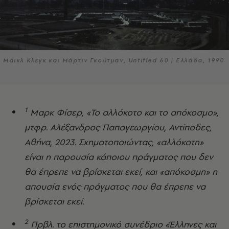
Μάικλ Κλεγκ και Μάρτιν Γκούτμαν, Untitled 60 | Ελλάδα, 1990
1
Μαρκ Φίσερ, «Το αλλόκοτο και το απόκοσμο»,
μτφρ. Αλέξανδρος Παπαγεωργίου, Αντίποδες,
Αθήνα, 2023. Σχηματοποιώντας, «αλλόκοτη»
είναι η παρουσία κάποιου πράγματος που δεν
θα έπρεπε να βρίσκεται εκεί, και «απόκοσμη» η
απουσία ενός πράγματος που θα έπρεπε να
βρίσκεται εκεί.
2
Πρβλ. το επιστημονικό συνέδριο «Έλληνες και