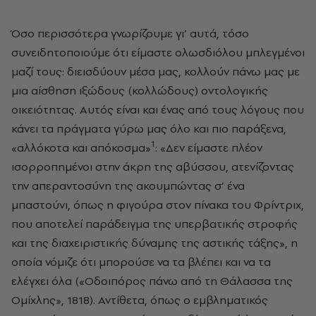
Όσο περισσότερα γνωρίζουμε γι’ αυτά, τόσο
συνειδητοποιούμε ότι είμαστε ολωσδιόλου μπλεγμένοι
μαζί τους: διεισδύουν μέσα μας, κολλούν πάνω μας με
μια αίσθηση ιξώδους (κολλώδους) οντολογικής
οικειότητας. Αυτός είναι και ένας από τους λόγους που
κάνει τα πράγματα γύρω μας όλο και πιο παράξενα,
1
«αλλόκοτα και απόκοσμα»
: «Δεν είμαστε πλέον
ισορροπημένοι στην άκρη της αβύσσου, ατενίζοντας
την απεραντοσύνη της ακουμπώντας σ’ ένα
μπαστούνι, όπως η φιγούρα στον πίνακα του Φρίντριχ,
που αποτελεί παράδειγμα της υπερβατικής στροφής
και της διαχειριστικής δύναμης της αστικής τάξης», η
οποία νόμιζε ότι μπορούσε να τα βλέπει και να τα
ελέγχει όλα («Οδοιπόρος πάνω από τη Θάλασσα της
Ομίχλης», 1818). Αντίθετα, όπως ο εμβληματικός