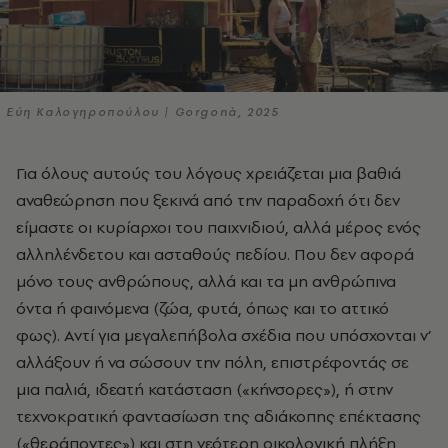
Εύη Καλογηροπούλου | Gorgonà, 2025
Για όλους αυτούς του λόγους χρειάζεται μια βαθιά
αναθεώρηση που ξεκινά από την παραδοχή ότι δεν
είμαστε οι κυρίαρχοι του παιχνιδιού, αλλά μέρος ενός
αλληλένδετου και ασταθούς πεδίου. Που δεν αφορά
μόνο τους ανθρώπους, αλλά και τα μη ανθρώπινα
όντα ή φαινόμενα (ζώα, φυτά, όπως και το αττικό
φως). Αντί για μεγαλεπήβολα σχέδια που υπόσχονται ν’
αλλάξουν ή να σώσουν την πόλη, επιστρέφοντάς σε
μια παλιά, ιδεατή κατάσταση («κήνσορες»), ή στην
τεχνοκρατική φαντασίωση της αδιάκοπης επέκτασης
(«θεράποντες») και στη νεότερη οικολογική πλήξη