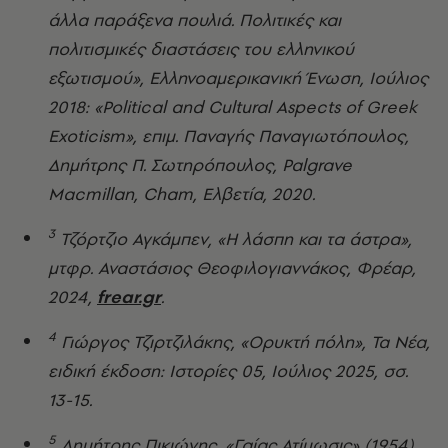
άλλα παράξενα πουλιά. Πολιτικές και
πολιτισμικές διαστάσεις του ελληνικού
εξωτισμού», Ελληνοαμερικανική Ένωση, Ιούλιος
2018: «Political and Cultural Aspects of Greek
Exoticism», επιμ. Παναγής Παναγιωτόπουλος,
Δημήτρης Π. Σωτηρόπουλος, Palgrave
Macmillan, Cham, Ελβετία, 2020.
3
Τζόρτζιο Αγκάμπεν, «Η λάσπη και τα άστρα»,
μτφρ. Αναστάσιος Θεοφιλογιαννάκος, Φρέαρ,
2024,
frear.gr
.
4
Γιώργος Τζιρτζιλάκης, «Ορυκτή πόλη», Τα Νέα,
ειδική έκδοση: Ιστορίες 05, Ιούλιος 2025, σσ.
13-15.
5
Δημήτρης Πικιώνης, «Γαίας Ατίμωσις» (1954),