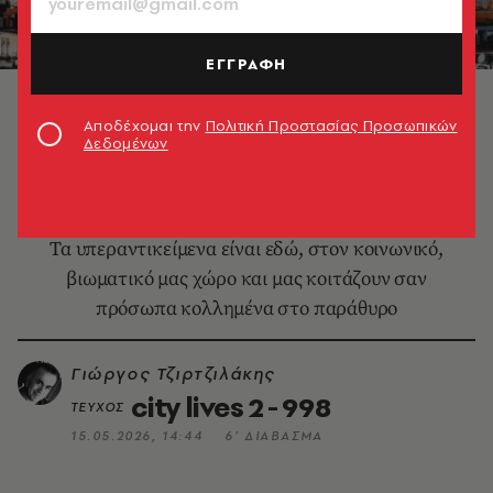
ΕΓΓΡΑΦΗ
© Τάσος Βρεττός, Κυψέλες | Αθήνα, 2017
Αποδέχομαι την
Πολιτική Προστασίας Προσωπικών
Δεδομένων
DESIGN & ΑΡΧΙΤΕΚΤΟΝΙΚΗ
Το υπεραντικείμενο Αθήνα
Τα υπεραντικείμενα είναι εδώ, στον κοινωνικό,
βιωματικό μας χώρο και μας κοιτάζουν σαν
πρόσωπα κολλημένα στο παράθυρο
Γιώργος Τζιρτζιλάκης
city lives 2 - 998
ΤΕΥΧΟΣ
15.05.2026, 14:44
6’ ΔΙΑΒΑΣΜΑ