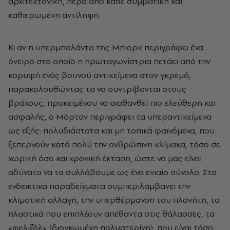
αρχιτεκτονική, πέρα από κάθε συμβατική και
καθιερωμένη αντίληψη.
Κι αν η υπερμπαλάντα της
Μπιορκ
περιγράφει ένα
όνειρο στο οποίο η πρωταγωνίστρια πετάει από την
κορυφή ενός βουνού αντικείμενα στον γκρεμό,
παρακολουθώντας τα να συντρίβονται στους
βράχους, προκειμένου να αισθανθεί πιο ελεύθερη και
ασφαλής, ο Μόρτον περιγράφει τα υπεραντικείμενα
ως εξής: πολυδιάστατα και μη τοπικά φαινόμενα, που
ξεπερνούν κατά πολύ την ανθρώπινη κλίμακα, τόσο σε
χωρική όσο και χρονική έκταση, ώστε να μας είναι
αδύνατο να τα συλλάβουμε ως ένα ενιαίο σύνολο. Στα
ενδεικτικά παραδείγματα συμπεριλαμβάνει την
κλιματική αλλαγή, την υπερθέρμανση του πλανήτη, τα
πλαστικά που επιπλέουν απέθαντα στις θάλασσες, τα
«φελιζόλ» (διογκωμένη πολυστερίνη), που είναι τόσο