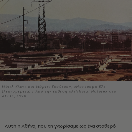
Μάικλ Κλεγκ και Μάρτιν Γκούτμαν, «Nonscape 57»
(λεπτομέρεια) | Από την έκθεση «Artificial Nature» στο
ΔΕΣΤΕ, 1990
Αυτή η Αθήνα, που τη γνωρίσαμε ως ένα σταθερό