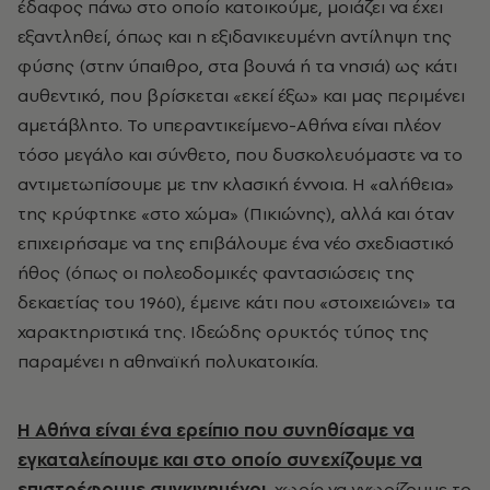
έδαφος πάνω στο οποίο κατοικούμε, μοιάζει να έχει
εξαντληθεί, όπως και η εξιδανικευμένη αντίληψη της
φύσης (στην ύπαιθρο, στα βουνά ή τα νησιά) ως κάτι
αυθεντικό, που βρίσκεται «εκεί έξω» και μας περιμένει
αμετάβλητο. Το υπεραντικείμενο-Αθήνα είναι πλέον
τόσο μεγάλο και σύνθετο, που δυσκολευόμαστε να το
αντιμετωπίσουμε με την κλασική έννοια. Η «αλήθεια»
της κρύφτηκε «στο χώμα» (Πικιώνης), αλλά και όταν
επιχειρήσαμε να της επιβάλουμε ένα νέο σχεδιαστικό
ήθος (όπως οι πολεοδομικές φαντασιώσεις της
δεκαετίας του 1960), έμεινε κάτι που «στοιχειώνει» τα
χαρακτηριστικά της. Ιδεώδης ορυκτός τύπος της
παραμένει η αθηναϊκή πολυκατοικία.
Η Αθήνα είναι ένα ερείπιο που συνηθίσαμε να
εγκαταλείπουμε και στο οποίο συνεχίζουμε να
επιστρέφουμε συγκινημένοι
, χωρίς να γνωρίζουμε το