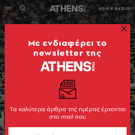
VOICE RADIO
Mε ενδιαφέρει το
newsletter της
Tα καλύτερα άρθρα της ημέρας έρχονται
στο mail σου