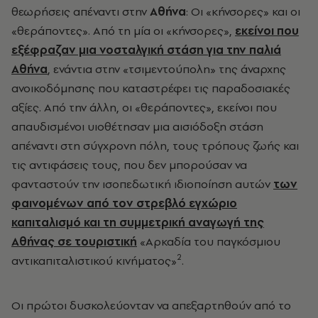
θεωρήσεις απέναντι στην
Αθήνα
: Οι «κήνσορες» και οι
«θεράποντες». Από τη μία οι «κήνσορες»,
εκείνοι που
εξέφραζαν μια νοσταλγική στάση για την παλιά
Αθήνα
, ενάντια στην «τσιμεντούπολη» της άναρχης
ανοικοδόμησης που καταστρέφει τις παραδοσιακές
αξίες. Από την άλλη, οι «θεράποντες», εκείνοι που
απαυδισμένοι υιοθέτησαν μια αισιόδοξη στάση
απέναντι στη σύγχρονη πόλη, τους τρόπους ζωής και
τις αντιφάσεις τους, που δεν μπορούσαν να
φανταστούν την ισοπεδωτική ιδιοποίηση αυτών
των
φαινομένων από τον στρεβλό εγχώριο
καπιταλισμό και τη συμμετρική αναγωγή της
Αθήνας σε τουριστική
«Αρκαδία του παγκόσμιου
2
αντικαπιταλιστικού κινήματος»
.
Οι πρώτοι δυσκολεύονταν να απεξαρτηθούν από το