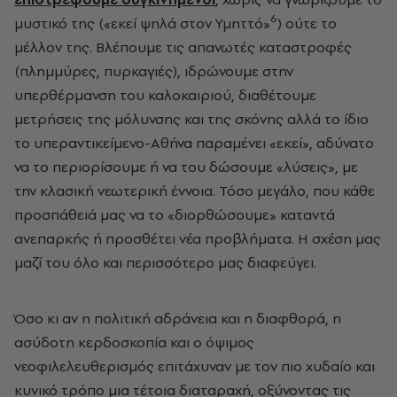
6
μυστικό της («εκεί ψηλά στον Υμηττό»
) ούτε το
μέλλον της. Βλέπουμε τις απανωτές καταστροφές
(πλημμύρες, πυρκαγιές), ιδρώνουμε στην
υπερθέρμανση του καλοκαιριού, διαθέτουμε
μετρήσεις της μόλυνσης και της σκόνης αλλά το ίδιο
το υπεραντικείμενο-Αθήνα παραμένει «εκεί», αδύνατο
να το περιορίσουμε ή να του δώσουμε «λύσεις», με
την κλασική νεωτερική έννοια. Τόσο μεγάλο, που κάθε
προσπάθειά μας να το «διορθώσουμε» καταντά
ανεπαρκής ή προσθέτει νέα προβλήματα. Η σχέση μας
μαζί του όλο και περισσότερο μας διαφεύγει.
Όσο κι αν η πολιτική αδράνεια και η διαφθορά, η
ασύδοτη κερδοσκοπία και ο όψιμος
νεοφιλελευθερισμός επιτάχυναν με τον πιο χυδαίο και
κυνικό τρόπο μια τέτοια διαταραχή, οξύνοντας τις