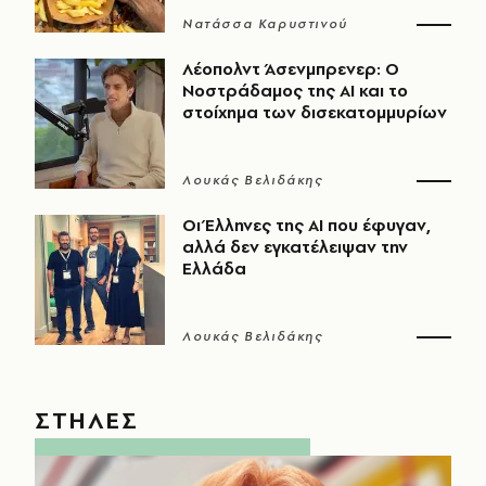
Νατάσσα Καρυστινού
Λέοπολντ Άσενμπρενερ: Ο
Νοστράδαμος της AI και το
στοίχημα των δισεκατομμυρίων
Λουκάς Βελιδάκης
Οι Έλληνες της ΑΙ που έφυγαν,
αλλά δεν εγκατέλειψαν την
Ελλάδα
Λουκάς Βελιδάκης
ΣΤΗΛΕΣ