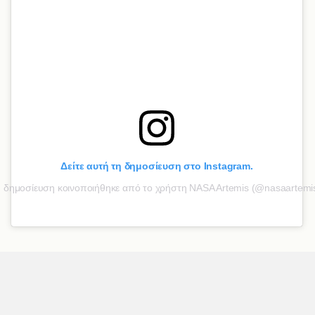
Δείτε αυτή τη δημοσίευση στο Instagram.
Η
δημοσίευση κοινοποιήθηκε από το χρήστη NASA Artemis (@nasaartemi