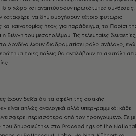
 ίδιο χώρο και αναπτύσσουν πρωτότυπες συνθέσεις.
υν καταφέρει να δημιουργήσουν τέτοιο φυτώριο
 και καινοτομίας ήταν, για παράδειγμα, το Παρίσι τη
 η Βιέννη του μεσοπολέμου. Τις τελευταίες δεκαετίες
 το Λονδίνο έχουν διαδραματίσει ρόλο ανάλογο, ενώ
ο ερώτημα ποιες πόλεις θα αναλάβουν τη σκυτάλη στι
ίες.
ες έχουν δείξει ότι τα οφέλη της αστικής
ν είναι απλώς αναλογικά αλλά υπεργραμμικά: κάθε
υνεισφέρει περισσότερο από τον προηγούμενο. Σε μ
 που δημοσιεύτηκε στο Proceedings of the Nationa
nces, οι Bettencourt, Lobo, Helbing, Kühnert και