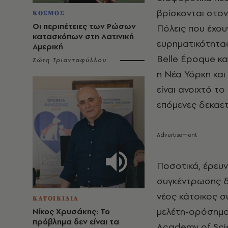
βρίσκονται στον
ΚΟΣΜΟΣ
Οι περιπέτειες των Ρώσων
Πόλεις που έχο
κατασκόπων στη Λατινική
ευρηματικότητας
Αμερική
Belle Époque και
Σώτη Τριανταφύλλου
η Νέα Υόρκη και
είναι ανοιχτό τ
επόμενες δεκαετ
Ποσοτικά, έρευν
συγκέντρωσης δε
νέος κάτοικος σ
ΚΑΤΟΙΚΙΔΙΑ
μελέτη-ορόσημο
Νίκος Χρυσάκης: Το
πρόβλημα δεν είναι τα
Academy of Scie