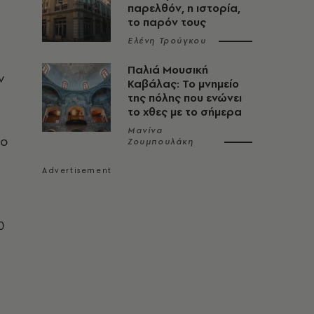
παρελθόν, η ιστορία,
το παρόν τους
Ελένη Τρούγκου
Παλιά Μουσική
ν
Καβάλας: Το μνημείο
της πόλης που ενώνει
το χθες με το σήμερα
Μανίνα
το
Ζουμπουλάκη
0