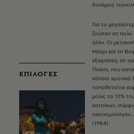
δυνάμεις τεχνολ
Για το μεγαλύτε
ζούσαν σε πολύ 
άλλη. Οι μετακιν
Μέχρι και τη Βι
εξαιρέσεις σε α
Πεκίνο, που κατ
EΠΙΛΟΓΈΣ
κάποιο χρονικό 
τοποθετείται σ
μόλις το 10% το
κατοίκων, σύμφω
οικονομολόγου J
(1984).