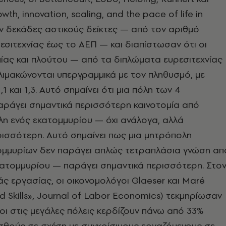
wth, innovation, scaling, and the pace of life in
αν δεκάδες αστικούς δείκτες — από τον αριθμό
σιτεχνίας έως το ΑΕΠ — και διαπίστωσαν ότι οι
μίας και πλούτου — από τα διπλώματα ευρεσιτεχνίας
ιμακώνονται υπεργραμμικά με τον πληθυσμό, με
,1 και 1,3. Αυτό σημαίνει ότι μια πόλη των 4
αράγει σημαντικά περισσότερη καινοτομία από
η ενός εκατομμυρίου — όχι ανάλογα, αλλά
ισσότερη. Αυτό σημαίνει πως μια μητρόπολη
μμυρίων δεν παράγει απλώς τετραπλάσια γνώση απ
κατομμυρίου — παράγει σημαντικά περισσότερη. Στο
ς εργασίας, οι οικονομολόγοι Glaeser και Maré
nd Skills», Journal of Labor Economics) τεκμηρίωσαν
νοι στις μεγάλες πόλεις κερδίζουν πάνω από 33%
σθούς σε σχέση με συγκρίσιμους εργαζόμενους σε