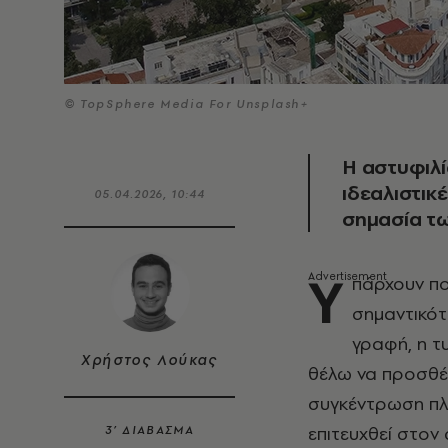
© TopSphere Media For Unsplash+
Η αστυφιλί
ιδεαλιστικέ
05.04.2026, 10:44
σημασία τω
Υ
πάρχουν πο
σημαντικότ
γραφή, η τ
Χρήστος Λούκας
θέλω να προσθέσ
συγκέντρωση πλ
επιτευχθεί στον
3’ ΔΙΑΒΑΣΜΑ