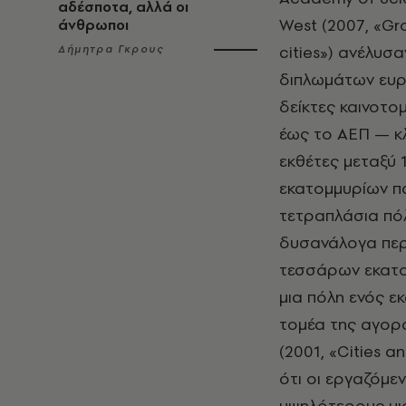
αδέσποτα, αλλά οι
West (2007, «Gro
άνθρωποι
cities») ανέλυσ
Δήμητρα Γκρους
διπλωμάτων ευρε
δείκτες καινοτο
έως το ΑΕΠ — κλ
εκθέτες μεταξύ 1
εκατομμυρίων π
τετραπλάσια πόλ
δυσανάλογα περ
τεσσάρων εκατο
μια πόλη ενός ε
τομέα της αγορά
(2001, «Cities a
ότι οι εργαζόμε
υψηλότερους μι