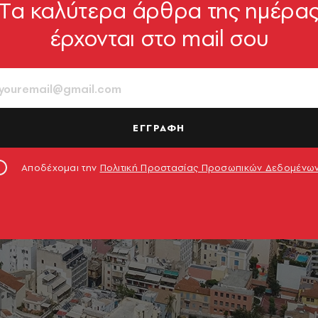
Tα καλύτερα άρθρα της ημέρα
έρχονται στο mail σου
ΕΓΓΡΑΦΗ
Αποδέχομαι την
Πολιτική Προστασίας Προσωπικών Δεδομένω