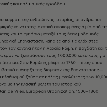
ογικής και πολιτισμικής προόδου.
ρο κομμάτι της ανθρώπινης ιστορίας, οι άνθρωποι
μικρές κοινότητες, σχετικά αποκομμένες η μία από τη
ήσεις και το εμπόριο μεταξύ τους ήταν μηδαμινές.
ομηχανική Επανάσταση, κάποιες από τις ελάχιστες
υτόν τον κανόνα ήταν η Αρχαία Ρώμη, η Βαγδάτη και 
άφεραν να ξεπεράσουν τους 1.000.000 κατοίκους για
διάστημα. Στην Ευρώπη, μέχρι το 1760 —έτος όπου
υμβατικά η έναρξη της Βιομηχανικής Επανάστασης—
υ πληθυσμού ζούσε σε πόλεις μεγαλύτερες των 10,00
να με την κλασική μελέτη του ιστορικού
an de Vries, European Urbanization, 1500–1800