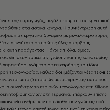
άνιση της παραγωγής, μεγάλο κομμάτι του εργατικού
εντρώθηκε στα αστικά κέντρα. Η συγκέντρωση αυτή
όσβαση σε εργατικό δυναμικό με μεγαλύτερο εύρος
πλέον, η εγγύτητα σε πρώτες ύλες ή κόμβους
 κι αυτή παράγοντας. Πάνω απ’ όλα, όμως,
 οφέλη στον τομέα της γνώσης και της καινοτομίας.
ό χαρακτήρα. Ανάμεσα σε επιχειρήσεις του ίδιου
ροή τεχνογνωσίας, καθώς δοκιμάζονται νέες τεχνικέ
 κινούνται μεταξύ εταιριών μεταφέροντας αυτό που
και η συγκέντρωση εταιριών τεχνολογίας στη Silicon
τοκινητοβιομηχανιών στη Γερμανία. Υπάρχουν επίσης
επικοινωνία ανθρώπων που διαθέτουν γνώσεις από
α: καλλιτέχνες, επιστήμονες, πολιτικοί, επιχειρηματίε