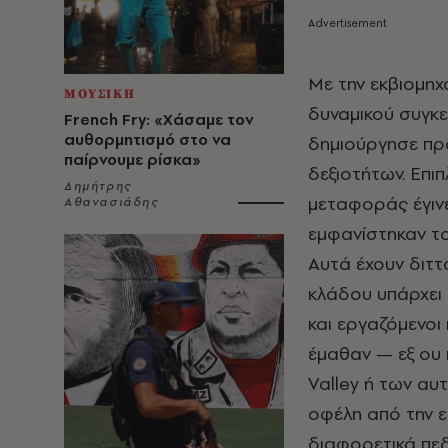
Με την εκβιομηχ
ΜΟΥΣΙΚΗ
δυναμικού συγκ
French Fry: «Χάσαμε τον
αυθορμητισμό στο να
δημιούργησε πρ
παίρνουμε ρίσκα»
δεξιοτήτων. Επι
Δημήτρης
μεταφοράς έγινε
Αθανασιάδης
εμφανίστηκαν τα
Αυτά έχουν διττ
κλάδου υπάρχει 
και εργαζόμενοι
έμαθαν — εξ ου 
Valley ή των αυ
οφέλη από την 
διαφορετικά πεδί