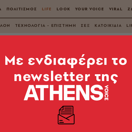
Α
ΠΟΛΙΤΙΣΜΟΣ
LIFE
LOOK
YOUR VOICE
VIRAL
Ζ
ΛΛΟΝ
ΤΕΧΝΟΛΟΓΙΑ - ΕΠΙΣΤΗΜΗ
ΣΕΞ
ΚΑΤΟΙΚΙΔΙΑ
LI
Mε ενδιαφέρει το
newsletter της
τυφιλία
ς οικονομικής, τεχνολογικής και πολιτισμικής προό
 πληθυσμού στα μεγάλα αστικά κέντρα.