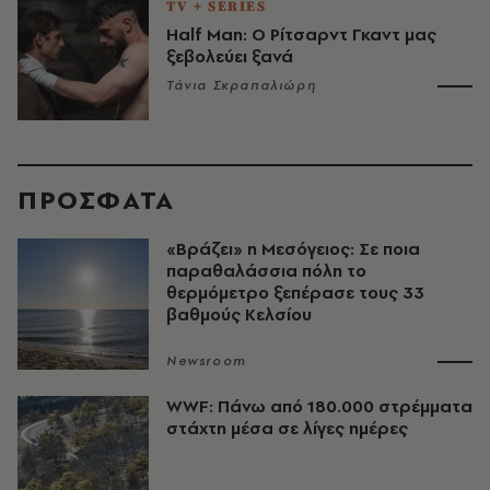
TV + SERIES
Half Man: Ο Ρίτσαρντ Γκαντ μας
ξεβολεύει ξανά
Τάνια Σκραπαλιώρη
ΠΡΟΣΦΑΤΑ
«Βράζει» η Μεσόγειος: Σε ποια
παραθαλάσσια πόλη το
θερμόμετρο ξεπέρασε τους 33
βαθμούς Κελσίου
Newsroom
WWF: Πάνω από 180.000 στρέμματα
στάχτη μέσα σε λίγες ημέρες