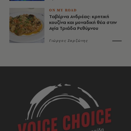
ON MY ROAD
Ταβέρνα Ανδρέας: κρητική
κουζίνα και μοναδική θέα στην
Αγία Τριάδα Ρεθύμνου
Γιώργος Ζαρζώνης