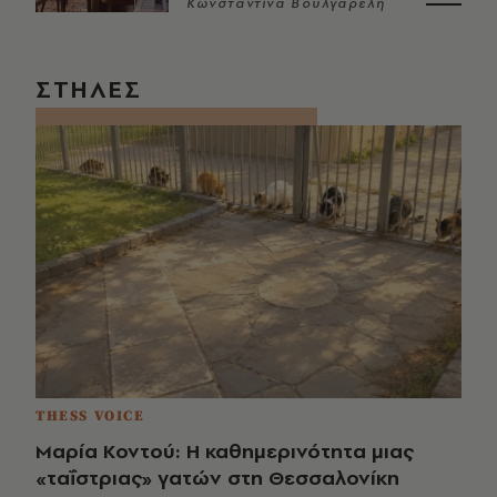
Κωνσταντίνα Βουλγαρέλη
ΣΤΗΛΕΣ
THESS VOICE
Μαρία Κοντού: Η καθημερινότητα μιας
«ταΐστριας» γατών στη Θεσσαλονίκη