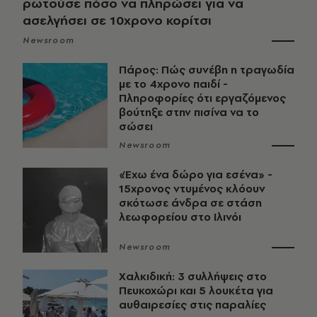
ρωτούσε πόσο να πληρώσει για να
ασελγήσει σε 10χρονο κορίτσι
Newsroom
Πάρος: Πώς συνέβη η τραγωδία
με το 4χρονο παιδί -
Πληροφορίες ότι εργαζόμενος
βούτηξε στην πισίνα να το
σώσει
Newsroom
«Έχω ένα δώρο για εσένα» -
15χρονος ντυμένος κλόουν
σκότωσε άνδρα σε στάση
λεωφορείου στο Ιλινόι
Newsroom
Χαλκιδική: 3 συλλήψεις στο
Πευκοχώρι και 5 λουκέτα για
αυθαιρεσίες στις παραλίες