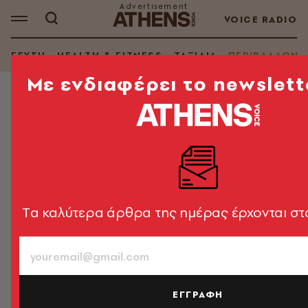
VOICE RADIO
ΓΕΥΣΗ
HEALTH & FITNESS
ΤΑΞΙΔΙΑ
ΠΕΡΙΒΑΛΛΟΝ
Mε ενδιαφέρει το newslett
ΠΕΡΙΒΑΛΛΟΝ
Κατέγραψαν για πρώτη φορά στον
φυσικό του χώρο τον
«ασχημότερο καρχαρία του
κόσμου»
Tα καλύτερα άρθρα της ημέρας έρχονται στ
Θεωρείται ένα από τα πιο σπάνια είδη στον κόσμο
Newsroom
12.06.2026, 19:24
1’ ΔΙΑΒΑΣΜΑ
ΕΓΓΡΑΦΗ