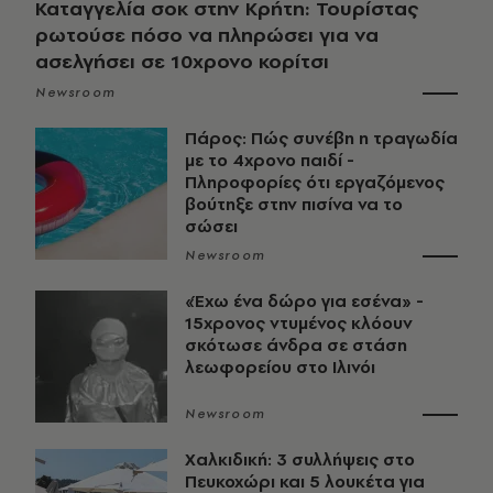
Καταγγελία σοκ στην Κρήτη: Τουρίστας
ρωτούσε πόσο να πληρώσει για να
ασελγήσει σε 10χρονο κορίτσι
Newsroom
Πάρος: Πώς συνέβη η τραγωδία
με το 4χρονο παιδί -
Πληροφορίες ότι εργαζόμενος
βούτηξε στην πισίνα να το
σώσει
Newsroom
«Έχω ένα δώρο για εσένα» -
15χρονος ντυμένος κλόουν
σκότωσε άνδρα σε στάση
λεωφορείου στο Ιλινόι
Newsroom
Χαλκιδική: 3 συλλήψεις στο
Πευκοχώρι και 5 λουκέτα για