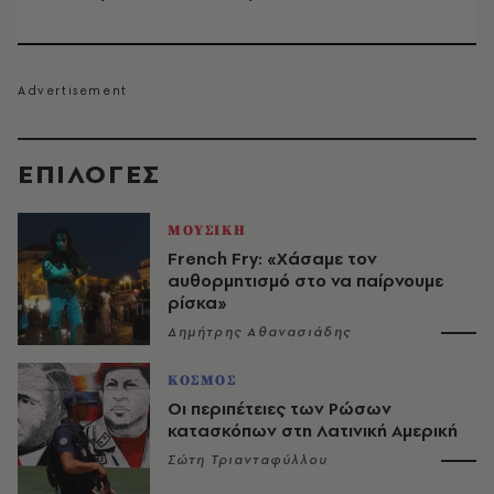
EΠΙΛΟΓΈΣ
ΜΟΥΣΙΚΗ
French Fry: «Χάσαμε τον
αυθορμητισμό στο να παίρνουμε
ρίσκα»
Δημήτρης Αθανασιάδης
ΚΟΣΜΟΣ
Οι περιπέτειες των Ρώσων
κατασκόπων στη Λατινική Αμερική
Σώτη Τριανταφύλλου