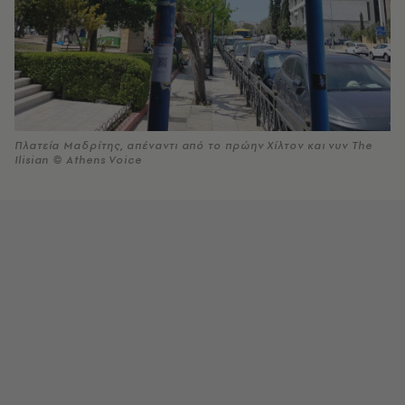
Πλατεία Μαδρίτης, απέναντι από το πρώην Χίλτον και νυν The
Ilisian © Athens Voice