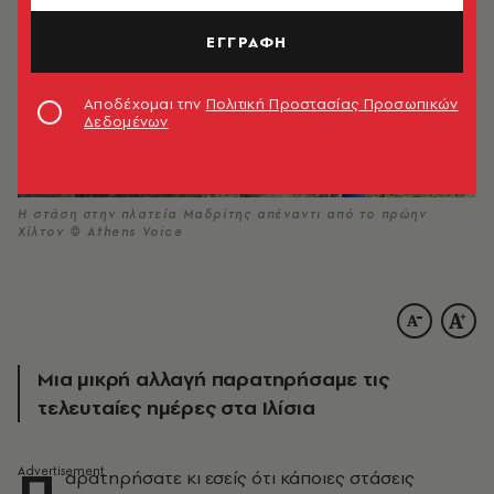
ΕΓΓΡΑΦΗ
Αποδέχομαι την
Πολιτική Προστασίας Προσωπικών
Δεδομένων
Η στάση στην πλατεία Μαδρίτης απέναντι από το πρώην
Χίλτον © Athens Voice
Μια μικρή αλλαγή παρατηρήσαμε τις
τελευταίες ημέρες στα Ιλίσια
Π
αρατηρήσατε κι εσείς ότι κάποιες στάσεις