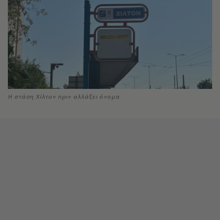
Η στάση Χίλτον πριν αλλάξει όνομα