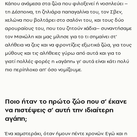
Κάπου ανάμεσα στα ζώα που φιλοξενεί ή νοσηλεύει –
τη Δέσποινα, τη ζηλιάρα παπαγαλίνα του, τον Σβεν,
χελώνα που βολτάρει στο σαλόνι του, και τους δύο
αρουραίους του, που του ζητούν χάδια– συναντήσαμε
τον Μανώλη και μας μίλησε για το τι σημαίνει στ’
αλήθεια να ζεις και να φροντίζεις εξωτικά ζώα, για τους
μύθους και τις αλήθειες γύρω από αυτά και για το
γιατί πολλές φορές η «αγάπη» γι’ αυτά είναι κάτι πολύ
πιο περίπλοκο απ’ όσο νομίζουμε.
Ποιο ήταν το πρώτο ζώο που σ’ έκανε
να πιστέψεις σ’ αυτή την ιδιαίτερη
αγάπη;
Ένα χαμστεράκι, όταν ήμουν πέντε χρονών. Εγώ και η