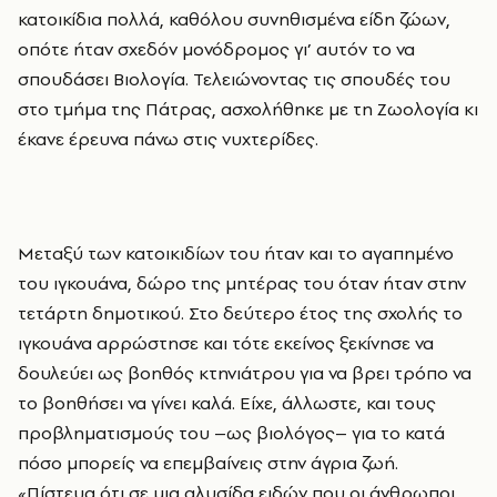
κατοικίδια πολλά, καθόλου συνηθισμένα είδη ζώων,
οπότε ήταν σχεδόν μονόδρομος γι’ αυτόν το να
σπουδάσει Βιολογία. Τελειώνοντας τις σπουδές του
στο τμήμα της Πάτρας, ασχολήθηκε με τη Ζωολογία κι
έκανε έρευνα πάνω στις νυχτερίδες.
Μεταξύ των κατοικιδίων του ήταν και το αγαπημένο
του ιγκουάνα, δώρο της μητέρας του όταν ήταν στην
τετάρτη δημοτικού. Στο δεύτερο έτος της σχολής το
ιγκουάνα αρρώστησε και τότε εκείνος ξεκίνησε να
δουλεύει ως βοηθός κτηνιάτρου για να βρει τρόπο να
το βοηθήσει να γίνει καλά. Είχε, άλλωστε, και τους
προβληματισμούς του –ως βιολόγος– για το κατά
πόσο μπορείς να επεμβαίνεις στην άγρια ζωή.
«Πίστευα ότι σε μια αλυσίδα ειδών που οι άνθρωποι