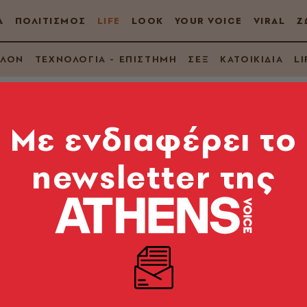
Α
ΠΟΛΙΤΙΣΜΟΣ
LIFE
LOOK
YOUR VOICE
VIRAL
Ζ
ΛΛΟΝ
ΤΕΧΝΟΛΟΓΙΑ - ΕΠΙΣΤΗΜΗ
ΣΕΞ
ΚΑΤΟΙΚΙΔΙΑ
LI
Mε ενδιαφέρει το
newsletter της
υγδαλές δημιουργούν
βλήματα από τα οφ
ες η αμυγδαλίτιδα