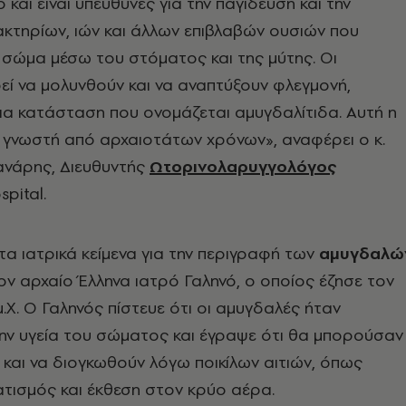
 και είναι υπεύθυνες για την παγίδευση και την
κτηρίων, ιών και άλλων επιβλαβών ουσιών που
 σώμα μέσω του στόματος και της μύτης. Οι
ί να μολυνθούν και να αναπτύξουν φλεγμονή,
α κατάσταση που ονομάζεται αμυγδαλίτιδα. Αυτή η
 γνωστή από αρχαιοτάτων χρόνων», αναφέρει ο κ.
ανάρης, Διευθυντής
Ωτορινολαρυγγολόγος
spital.
α ιατρικά κείμενα για την περιγραφή των
αμυγδαλώ
ν αρχαίο Έλληνα ιατρό Γαληνό, ο οποίος έζησε τον
.Χ. Ο Γαληνός πίστευε ότι οι αμυγδαλές ήταν
την υγεία του σώματος και έγραψε ότι θα μπορούσαν
αι να διογκωθούν λόγω ποικίλων αιτιών, όπως
τισμός και έκθεση στον κρύο αέρα.