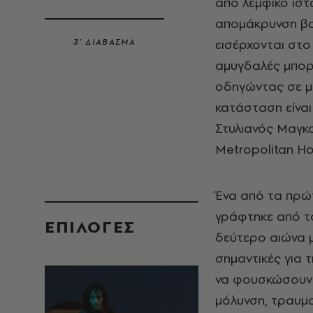
από λεμφικό ιστό
απομάκρυνση βα
εισέρχονται στο
3’ ΔΙΑΒΑΣΜΑ
αμυγδαλές μπορε
οδηγώντας σε μι
κατάσταση είναι
Στυλιανός Μαγκ
Metropolitan Ho
Ένα από τα πρώτ
γράφτηκε από το
EΠΙΛΟΓΈΣ
δεύτερο αιώνα μ
σημαντικές για 
να φουσκώσουν κ
μόλυνση, τραυμα