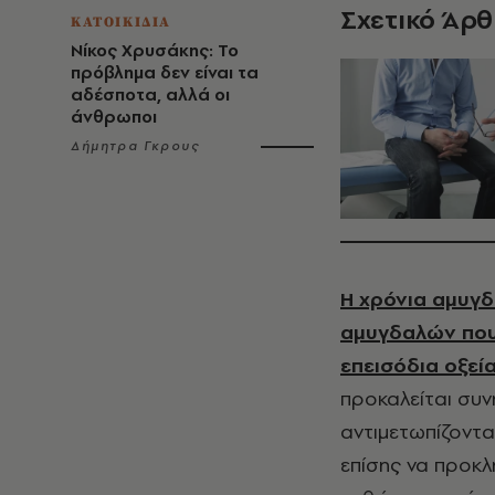
Σχετικό Άρ
ΚΑΤΟΙΚΙΔΙΑ
Νίκος Χρυσάκης: Το
πρόβλημα δεν είναι τα
αδέσποτα, αλλά οι
άνθρωποι
Δήμητρα Γκρους
Η χρόνια αμυγδ
αμυγδαλών που
επεισόδια οξεί
προκαλείται συν
αντιμετωπίζοντα
επίσης να προκλ