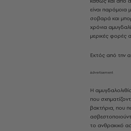
καθώς και από α
είναι παρόμοια μ
σοβαρά και μπορ
χρόνια αμυγδαλίτ
μερικές φορές α
Εκτός από την α
Η αμυγδαλολιθία
που σχηματίζοντ
βακτήρια, που π
ασβεστοποιούντ
το ανθρακικό ασ