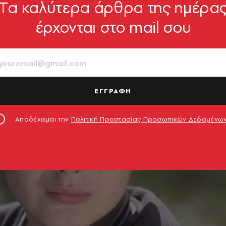
Tα καλύτερα άρθρα της ημέρα
έρχονται στο mail σου
ΕΓΓΡΑΦΗ
Αποδέχομαι την
Πολιτική Προστασίας Προσωπικών Δεδομένω