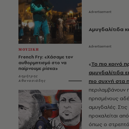
Αμυγδαλίτιδα κ
ΜΟΥΣΙΚΗ
French Fry: «Χάσαμε τον
αυθορμητισμό στο να
«
Το πιο κοινό 
παίρνουμε ρίσκα»
αμυγδαλίτιδα ε
Δημήτρης
πιο συχνή στα π
Αθανασιάδης
περιλαμβάνουν π
πρησμένους αδέν
αμυγδαλές. Στις
προκαλείται από
όπως ο στρεπτόκ