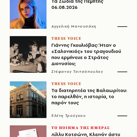
Τα Ζώδια της Πέμπτης
06.08.2026
Αγγελική Μανουσάκη
THESS VOICE
Γιάννης Γκουλιόβας: Ήταν ο
«Σαλονικιός» του τραγουδιού
που ερμήνευε ο Στράτος
Διονυσίου;
Στέφανος Τσιτσόπουλος
THESS VOICE
Τα διατηρητέα της Βαλαωρίτου:
το παρελθόν, η ιστορία, το
παρόν τους
Ελένη Τρούγκου
ΤΟ ΠΟΙΗΜΑ ΤΗΣ ΗΜΕΡΑΣ
Λίλλυ Κοτσώνη, Κλεινόν άστυ