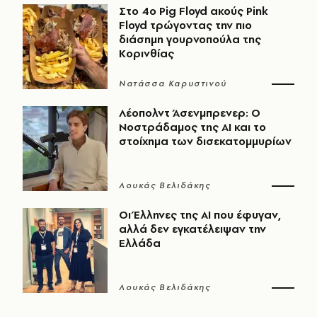
Στο 4ο Pig Floyd ακούς Pink
Floyd τρώγοντας την πιο
διάσημη γουρνοπούλα της
Κορινθίας
Νατάσσα Καρυστινού
Λέοπολντ Άσενμπρενερ: Ο
Νοστράδαμος της AI και το
στοίχημα των δισεκατομμυρίων
Λουκάς Βελιδάκης
Οι Έλληνες της ΑΙ που έφυγαν,
αλλά δεν εγκατέλειψαν την
Ελλάδα
Λουκάς Βελιδάκης