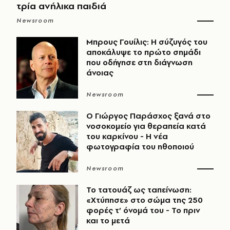
τρία ανήλικα παιδιά
Newsroom
Μπρους Γουίλις: Η σύζυγός του
αποκάλυψε το πρώτο σημάδι
που οδήγησε στη διάγνωση
άνοιας
Newsroom
O Γιώργος Παράσχος ξανά στο
νοσοκομείο για θεραπεία κατά
του καρκίνου - Η νέα
φωτογραφία του ηθοποιού
Newsroom
Το τατουάζ ως ταπείνωση:
«Χτύπησε» στο σώμα της 250
φορές τ’ όνομά του - Το πριν
και το μετά