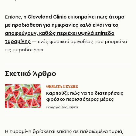
Επίσης,
η Cleveland Clinic επισημαίνει πως άτομα
με προδιάθεση για ημικρανίες καλό είναι να το
αποφεύγουν, καθώς περιέχει υψηλά επίπεδα
τυραμίνης
— ενός φυσικού αμινοξέος που μπορεί να
τις πυροδοτήσει.
Σχετικό Άρθρο
ΘΕΜΑΤΑ ΓΕΥΣΗΣ
Καρπούζι: πώς να το διατηρήσεις
φρέσκο περισσότερες μέρες
Γεωργία Σκαμάγκα
Η τυραμίνη βρίσκεται επίσης σε παλαιωμένα τυριά,