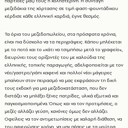
παρτίδες μαζί τους η χοληστερίνη. Η συνταγή
μεζεδάκια της χόρτασης σε τιμή φαστ-φουντάδικου
κέρδισε κάθε ελληνική καρδιά, έγινε θεσμός.
Τα όρια του μεζεδοπωλείου, στα πρόσφατα χρόνια,
είναι πια δύσκολο να τα περιγράψεις. Κάπου μπλέκεται
με το ποτό και το «κάτι να τσιμπήσω μετά το γραφείο»,
διευρύνει τους ορίζοντές του με καλούδια της
ελληνικής, τοπικής παραγωγής, αδελφοποιείται με τον
νέο/γαστρο/γιάπι καφενέ και πολλοί νέοι μάγειρες
μπαίνουν στον πειρασμό να μας εκφράσουν τη δική
τους εκδοχή για μια μεζεδοκατάσταση, που δεν
διστάζει να μπλέξει ξένες πατρίδες, υλικά εξωτικά και
παγκοσμιοποιημένα. Όπως και να τον προτιμήσεις, ο
μεζές αλλάζει γεύση, κανόνες όμως δεν αλλάζει.
Οφείλεις να τον αντιμετωπίσεις με χαλαρή διάθεση, να
του αφιερώσεις χρόνο, να μην πέσεις με τα μούτρα