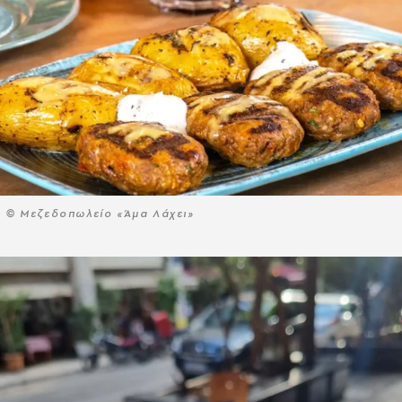
© Μεζεδοπωλείο «Άμα Λάχει»