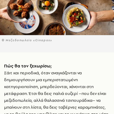
© Μεζεδοπωλείο «Cinapos»
Πώς θα τον ξεχωρίσω;
Σάιτ και περιοδικά, όταν αναγκάζονται να
δημιουργήσουν μια εμπεριστατωμένη
κατηγοριοποίηση, μπερδεύονται, χάνονται στη
μετάφραση. Έτσι θα δεις παλιά ουζερί –που δεν είναι
μεζεδοπωλεία, αλλά θαλασσινά τσιπουράδικα– να
μπαίνουν στη λίστα, θα δεις ταβέρνες καραμπινάτες,
με τη βούλα της μπριζόλας και τη χωριάτικη στη μέση,