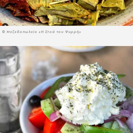
© Μεζεδοπωλείο «Η Στοά του Ψυρρή»