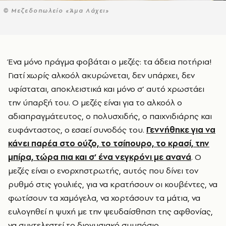
© Μεζεδοπωλείο «Άμα Λάχει»
Ένα μόνο πράγμα φοβάται ο μεζές: τα άδεια ποτήρια!
Γιατί χωρίς αλκοόλ ακυρώνεται, δεν υπάρχει, δεν
υφίσταται, αποκλειστικά και μόνο σ’ αυτό χρωστάει
την ύπαρξή του. Ο μεζές είναι για το αλκοόλ ο
αδιαπραγμάτευτος, ο πολυσχιδής, ο παιχνιδιάρης και
ευφάνταστος, ο εσαεί συνοδός του.
Γεννήθηκε για να
κάνει παρέα στο ούζο, το τσίπουρο, το κρασί, την
μπίρα, τώρα πια και σ’ ένα νεγκρόνι με ανανά
. Ο
μεζές είναι ο ενορχηστρωτής, αυτός που δίνει τον
ρυθμό στις γουλιές, για να κρατήσουν οι κουβέντες, να
φωτίσουν τα χαμόγελα, να χορτάσουν τα μάτια, να
ευλογηθεί η ψυχή με την ψευδαίσθηση της αφθονίας,
να συντελεστεί το διονυσιακό συμπόσιο.