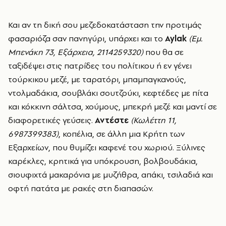
Και αν τη δική σου μεζεδοκατάσταση την προτιμάς
φασαριόζα σαν πανηγύρι, υπάρχει και το
Aylak
(Εμ.
Μπενάκη 73, Εξάρχεια, 2114259320)
που θα σε
ταξιδέψει στις πατρίδες του πολίτικου ή εν γένει
τούρκικου μεζέ, με ταρατόρι, μπαμπαγκανούς,
ντολμαδάκια, σουβλάκι σουτζούκι, κεφτέδες με πίτα
και κόκκινη σάλτσα, χούμους, μπεκρή μεζέ και μαντί σε
διαφορετικές γεύσεις.
Αντέστε
(Κωλέττη 11,
6987399383)
, κοπέλια, σε άλλη μια Κρήτη των
Εξαρχείων, που θυμίζει καφενέ του χωριού. Ξύλινες
καρέκλες, κρητικά για υπόκρουση, βολβουδάκια,
σιουφιχτά μακαρόνια με μυζήθρα, απάκι, τσιλαδιά και
οφτή πατάτα με ρακές στη διαπασών.