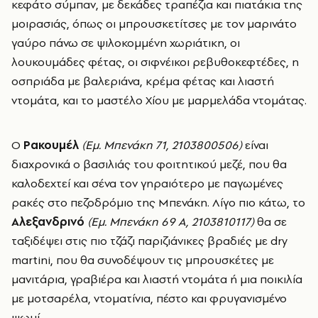
κεφάτο σύμπαν, με δεκάδες τραπέζια και πιατάκια της
μοιρασιάς, όπως οι μπρουσκετίτσες με τον μαρινάτο
γαύρο πάνω σε ψιλοκομμένη χωριάτικη, οι
λουκουμάδες φέτας, οι σιφνέικοι ρεβυθοκεφτέδες, η
οσπριάδα με βαλεριάνα, κρέμα φέτας και λιαστή
ντομάτα, και το μαστέλο Χίου με μαρμελάδα ντομάτας.
Ο
Ρακουμέλ
(Εμ. Μπενάκη 71, 2103800506)
είναι
διαχρονικά ο βασιλιάς του φοιτητικού μεζέ, που θα
καλοδεχτεί και σένα τον γηραιότερο με παγωμένες
ρακές στο πεζοδρόμιο της Μπενάκη. Λίγο πιο κάτω, το
Αλεξανδρινό
(Εμ. Μπενάκη 69 Α, 2103810117)
θα σε
ταξιδέψει στις πιο τζάζι παριζιάνικες βραδιές με dry
martini, που θα συνοδέψουν τις μπρουσκέτες με
μανιτάρια, γραβιέρα και λιαστή ντομάτα ή μια ποικιλία
με μοτσαρέλα, ντοματίνια, πέστο και φρυγανισμένο
ψωμί.