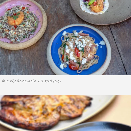
© Μεζεδοπωλείο «Ο τράγος»