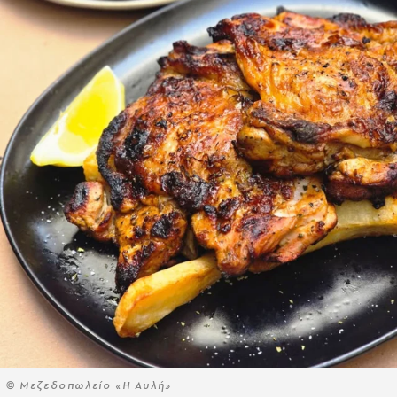
© Μεζεδοπωλείο «Η Αυλή»