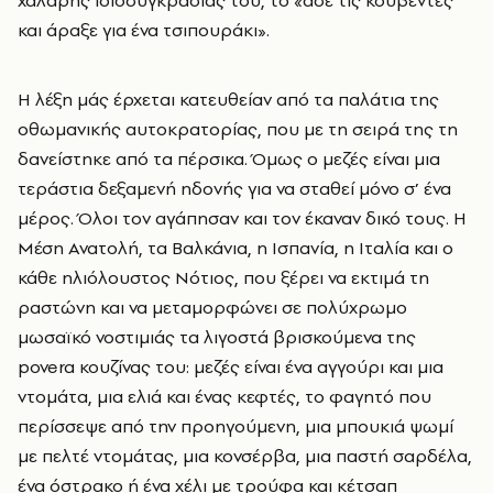
και άραξε για ένα τσιπουράκι».
H
λέξη μάς έρχεται κατευθείαν από τα παλάτια της
οθωμανικής αυτοκρατορίας, που με τη σειρά της τη
δανείστηκε από τα πέρσικα. Όμως ο μεζές είναι μια
τεράστια δεξαμενή ηδονής για να σταθεί μόνο σ’ ένα
μέρος. Όλοι τον αγάπησαν και τον έκαναν δικό τους. Η
Μέση Ανατολή, τα Βαλκάνια, η Ισπανία, η Ιταλία και ο
κάθε ηλιόλουστος Νότιος, που ξέρει να εκτιμά τη
ραστώνη και να μεταμορφώνει σε πολύχρωμο
μωσαϊκό νοστιμιάς τα λιγοστά βρισκούμενα της
povera
κουζίνας του: μεζές είναι ένα αγγούρι και μια
ντομάτα, μια ελιά και ένας κεφτές, το φαγητό που
περίσσεψε από την προηγούμενη, μια μπουκιά ψωμί
με πελτέ ντομάτας, μια κονσέρβα, μια παστή σαρδέλα,
ένα όστρακο ή ένα χέλι με τρούφα και κέτσαπ