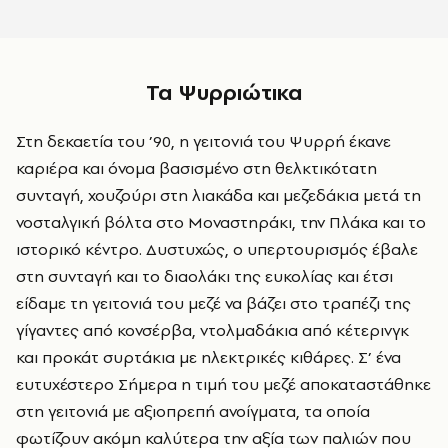
Τα Ψυρριώτικα
Στη δεκαετία του ’90, η γειτονιά του Ψυρρή έκανε
καριέρα και όνομα βασισμένο στη θελκτικότατη
συνταγή, χουζούρι στη λιακάδα και μεζεδάκια μετά τη
νοσταλγική βόλτα στο Μοναστηράκι, την Πλάκα και το
ιστορικό κέντρο. Δυστυχώς, ο υπερτουρισμός έβαλε
στη συνταγή και το διαολάκι της ευκολίας και έτσι
είδαμε τη γειτονιά του μεζέ να βάζει στο τραπέζι της
γίγαντες από κονσέρβα, ντολμαδάκια από κέτερινγκ
και προκάτ συρτάκια με ηλεκτρικές κιθάρες. Σ’ ένα
ευτυχέστερο Σήμερα η τιμή του μεζέ αποκαταστάθηκε
στη γειτονιά με αξιοπρεπή ανοίγματα, τα οποία
φωτίζουν ακόμη καλύτερα την αξία των παλιών που