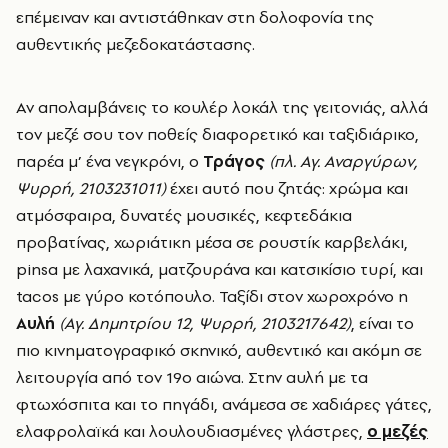
επέμειναν και αντιστάθηκαν στη δολοφονία της
αυθεντικής μεζεδοκατάστασης.
Αν απολαμβάνεις το κουλέρ λοκάλ της γειτονιάς, αλλά
τον μεζέ σου τον ποθείς διαφορετικό και ταξιδιάρικο,
παρέα μ’ ένα νεγκρόνι, ο
Τράγος
(πλ. Αγ. Αναργύρων,
Ψυρρή, 2103231011)
έχει αυτό που ζητάς: χρώμα και
ατμόσφαιρα, δυνατές μουσικές, κεφτεδάκια
προβατίνας, χωριάτικη μέσα σε ρουστίκ καρβελάκι,
pinsa με λαχανικά, ματζουράνα και κατσικίσιο τυρί, και
tacos με γύρο κοτόπουλο. Ταξίδι στον χωροχρόνο η
Αυλή
(Αγ. Δημητρίου 12, Ψυρρή, 2103217642)
, είναι το
πιο κινηματογραφικό σκηνικό, αυθεντικό και ακόμη σε
λειτουργία από τον 19ο αιώνα.
Στην αυλή με τα
φτωχόσπιτα και το πηγάδι, ανάμεσα σε χαδιάρες γάτες,
ελαφρολαϊκά και λουλουδιασμένες γλάστρες,
ο μεζές