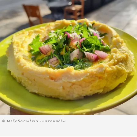
© Μεζεδοπωλείο «Ρακουμέλ»