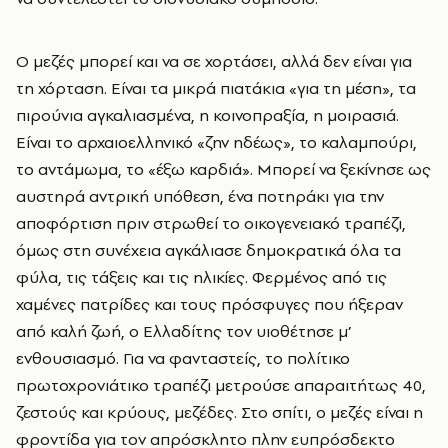
Ο μεζές μπορεί και να σε χορτάσει, αλλά δεν είναι για
τη χόρταση. Είναι τα μικρά πιατάκια «για τη μέση», τα
πιρούνια αγκαλιασμένα, η κοινοπραξία, η μοιρασιά.
Είναι το αρχαιοελληνικό «ζην ηδέως», το καλαμπούρι,
το αντάμωμα, το «έξω καρδιά». Μπορεί να ξεκίνησε ως
αυστηρά αντρική υπόθεση, ένα ποτηράκι για την
αποφόρτιση πριν στρωθεί το οικογενειακό τραπέζι,
όμως στη συνέχεια αγκάλιασε δημοκρατικά όλα τα
φύλα, τις τάξεις και τις ηλικίες. Φερμένος από τις
χαμένες πατρίδες και τους πρόσφυγες που ήξεραν
από καλή ζωή, ο Ελλαδίτης τον υιοθέτησε μ’
ενθουσιασμό. Για να φανταστείς, το πολίτικο
πρωτοχρονιάτικο τραπέζι μετρούσε απαραιτήτως 40,
ζεστούς και κρύους, μεζέδες. Στο σπίτι, ο μεζές είναι η
φροντίδα για τον απρόσκλητο πλην ευπρόσδεκτο