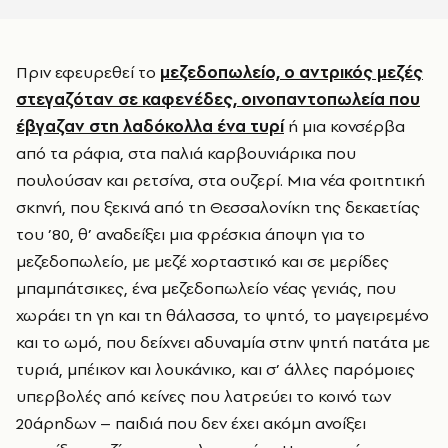
Πριν εφευρεθεί το
μεζεδοπωλείο, ο αντρικός μεζές
στεγαζόταν σε καφενέδες, οινοπαντοπωλεία που
έβγαζαν στη λαδόκολλα ένα τυρί
ή μια κονσέρβα
από τα ράφια, στα παλιά καρβουνιάρικα που
πουλούσαν και ρετσίνα, στα ουζερί. Μια νέα φοιτητική
σκηνή, που ξεκινά από τη Θεσσαλονίκη της δεκαετίας
του ’80, θ’ αναδείξει μια φρέσκια άποψη για το
μεζεδοπωλείο, με μεζέ χορταστικό και σε μερίδες
μπαμπάτσικες, ένα μεζεδοπωλείο νέας γενιάς, που
χωράει τη γη και τη θάλασσα, το ψητό, το μαγειρεμένο
και το ωμό, που δείχνει αδυναμία στην ψητή πατάτα με
τυριά, μπέικον και λουκάνικο, και σ’ άλλες παρόμοιες
υπερβολές από κείνες που λατρεύει το κοινό των
20άρηδων – παιδιά που δεν έχει ακόμη ανοίξει