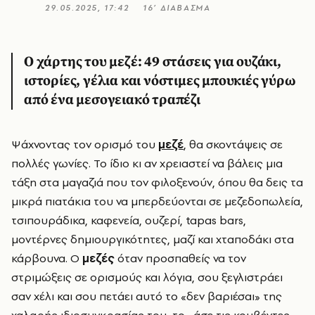
29.05.2025, 17:42
16’ ΔΙΑΒΑΣΜΑ
Ο χάρτης του μεζέ: 49 στάσεις για ουζάκι,
ιστορίες, γέλια και νόστιμες μπουκιές γύρω
από ένα μεσογειακό τραπέζι
Ψάχνοντας τον ορισμό του
μεζέ
, θα σκοντάψεις σε
πολλές γωνίες. Το ίδιο κι αν χρειαστεί να βάλεις μια
τάξη στα μαγαζιά που τον φιλοξενούν, όπου θα δεις τα
μικρά πιατάκια του να μπερδεύονται σε μεζεδοπωλεία,
τσιπουράδικα, καφενεία, ουζερί,
tapas
bars
,
μοντέρνες δημιουργικότητες, μαζί και χταποδάκι στα
κάρβουνα. Ο
μεζές
όταν προσπαθείς να τον
στριμώξεις σε ορισμούς και λόγια, σου ξεγλιστράει
σαν χέλι και σου πετάει αυτό το «δεν βαριέσαι» της
χαλαρής ιδιοσυγκρασίας του, το «άσε τις κουβέντες