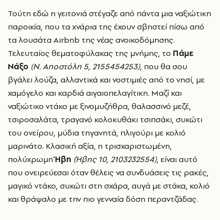
Τούτη εδώ η γειτονιά στέγαζε από πάντα μια ναξιώτικη
παροικία, που τα χνάρια της έχουν σβηστεί πίσω από
τα λουσάτα Airbnb της νέας ανοικοδόμησης.
Τελευταίος θεματοφύλακας της μνήμης, το
Πάμε
Νάξο
(Ν. Αποστόλη 5, 2155454253)
, που θα σου
βγάλει λούζα, αλλαντικά και νοστιμιές από το νησί, με
χαμόγελο και καρδιά αιγαιοπελαγίτικη. Μαζί και
ναξιώτικο ντάκο με ξινομυζήθρα, θαλασσινό μεζέ,
τσιροσαλάτα, τραγανό κολοκυθάκι τσιπσάκι, συκώτι
του ονείρου, μύδια τηγανητά, πλιγούρι με κολιό
μαρινάτο. Κλασική αξία, η τρισχαριστωμένη,
πολύχρωμη
Ήβη
(Ήβης 10, 2103232554)
, είναι αυτό
που ονειρεύεσαι όταν θέλεις να συνδυάσεις τις ρακές,
μαγικό ντάκο, συκώτι στη σχάρα, αυγά με στάκα, κολιό
και θράψαλο με την πιο γενναία δόση περαντζάδας.