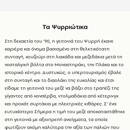
Τα Ψυρριώτικα
Στη δεκαετία του ’90, η γειτονιά του Ψυρρή έκανε
καριέρα και όνομα βασισμένο στη θελκτικότατη
συνταγή, χουζούρι στη λιακάδα και μεζεδάκια μετά τη
νοσταλγική βόλτα στο Μοναστηράκι, την Πλάκα και το
ιστορικό κέντρο. Δυστυχώς, ο υπερτουρισμός έβαλε
στη συνταγή και το διαολάκι της ευκολίας και έτσι
είδαμε τη γειτονιά του μεζέ να βάζει στο τραπέζι της
γίγαντες από κονσέρβα, ντολμαδάκια από κέτερινγκ
και προκάτ συρτάκια με ηλεκτρικές κιθάρες. Σ’ ένα
ευτυχέστερο Σήμερα η τιμή του μεζέ αποκαταστάθηκε
στη γειτονιά με αξιοπρεπή ανοίγματα, τα οποία
φωτίζουν ακόμη καλύτερα την αξία των παλιών που