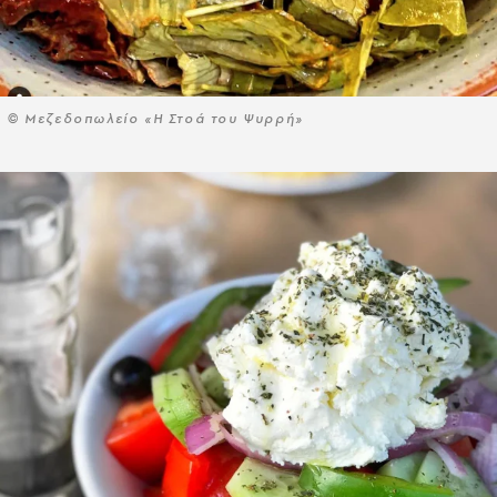
© Μεζεδοπωλείο «Η Στοά του Ψυρρή»