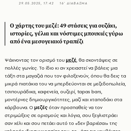
29.05.2025, 17:42
16’ ΔΙΑΒΑΣΜΑ
Ο χάρτης του μεζέ: 49 στάσεις για ουζάκι,
ιστορίες, γέλια και νόστιμες μπουκιές γύρω
από ένα μεσογειακό τραπέζι
Ψάχνοντας τον ορισμό του
μεζέ
, θα σκοντάψεις σε
πολλές γωνίες. Το ίδιο κι αν χρειαστεί να βάλεις μια
τάξη στα μαγαζιά που τον φιλοξενούν, όπου θα δεις τα
μικρά πιατάκια του να μπερδεύονται σε μεζεδοπωλεία,
τσιπουράδικα, καφενεία, ουζερί,
tapas
bars
,
μοντέρνες δημιουργικότητες, μαζί και χταποδάκι στα
κάρβουνα. Ο
μεζές
όταν προσπαθείς να τον
στριμώξεις σε ορισμούς και λόγια, σου ξεγλιστράει
σαν χέλι και σου πετάει αυτό το «δεν βαριέσαι» της
χαλαρής ιδιοσυγκρασίας του, το «άσε τις κουβέντες