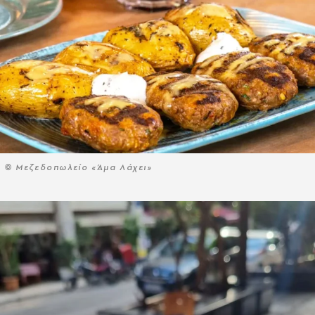
© Μεζεδοπωλείο «Άμα Λάχει»