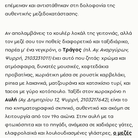
επέμειναν και αντιστάθηκαν στη δολοφονία της
αυθεντικής μεζεδοκατάστασης.
Αν απολαμβάνεις το κουλέρ λοκάλ της γειτονιάς, αλλά
τον μεζέ σου τον ποθείς διαφορετικό και ταξιδιάρικο,
παρέα μ’ ένα νεγκρόνι, ο
Τράγος
(πλ. Αγ. Αναργύρων,
Ψυρρή, 2103231011)
έχει αυτό που ζητάς: χρώμα και
ατμόσφαιρα, δυνατές μουσικές, κεφτεδάκια
προβατίνας, χωριάτικη μέσα σε ρουστίκ καρβελάκι,
pinsa με λαχανικά, ματζουράνα και κατσικίσιο τυρί, και
tacos με γύρο κοτόπουλο. Ταξίδι στον χωροχρόνο η
Αυλή
(Αγ. Δημητρίου 12, Ψυρρή, 2103217642)
, είναι το
πιο κινηματογραφικό σκηνικό, αυθεντικό και ακόμη σε
λειτουργία από τον 19ο αιώνα.
Στην αυλή με τα
φτωχόσπιτα και το πηγάδι, ανάμεσα σε χαδιάρες γάτες,
ελαφρολαϊκά και λουλουδιασμένες γλάστρες,
ο μεζές