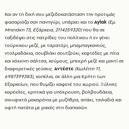
Και αν τη δική σου μεζεδοκατάσταση την προτιμάς
φασαριόζα σαν πανηγύρι, υπάρχει και το
Aylak
(Εμ.
Μπενάκη 73, Εξάρχεια, 2114259320)
που θα σε
ταξιδέψει στις πατρίδες του πολίτικου ή εν γένει
τούρκικου μεζέ, με ταρατόρι, μπαμπαγκανούς,
ντολμαδάκια, σουβλάκι σουτζούκι, κεφτέδες με πίτα
και κόκκινη σάλτσα, χούμους, μπεκρή μεζέ και μαντί σε
διαφορετικές γεύσεις.
Αντέστε
(Κωλέττη 11,
6987399383)
, κοπέλια, σε άλλη μια Κρήτη των
Εξαρχείων, που θυμίζει καφενέ του χωριού. Ξύλινες
καρέκλες, κρητικά για υπόκρουση, βολβουδάκια,
σιουφιχτά μακαρόνια με μυζήθρα, απάκι, τσιλαδιά και
οφτή πατάτα με ρακές στη διαπασών.