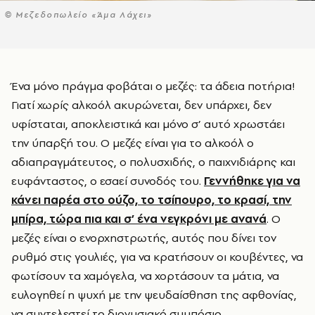
© Μεζεδοπωλείο «Άμα Λάχει»
Ένα μόνο πράγμα φοβάται ο μεζές: τα άδεια ποτήρια!
Γιατί χωρίς αλκοόλ ακυρώνεται, δεν υπάρχει, δεν
υφίσταται, αποκλειστικά και μόνο σ’ αυτό χρωστάει
την ύπαρξή του. Ο μεζές είναι για το αλκοόλ ο
αδιαπραγμάτευτος, ο πολυσχιδής, ο παιχνιδιάρης και
ευφάνταστος, ο εσαεί συνοδός του.
Γεννήθηκε για να
κάνει παρέα στο ούζο, το τσίπουρο, το κρασί, την
μπίρα, τώρα πια και σ’ ένα νεγκρόνι με ανανά
. Ο
μεζές είναι ο ενορχηστρωτής, αυτός που δίνει τον
ρυθμό στις γουλιές, για να κρατήσουν οι κουβέντες, να
φωτίσουν τα χαμόγελα, να χορτάσουν τα μάτια, να
ευλογηθεί η ψυχή με την ψευδαίσθηση της αφθονίας,
να συντελεστεί το διονυσιακό συμπόσιο.