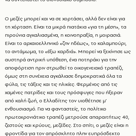
Ο μεζές μπορεί και να σε χορτάσει, αλλά δεν είναι για
τη χόρταση. Είναι τα μικρά πιατάκια «για τη μέση», τα
πιρούνια αγκαλιασμένα, η κοινοπραξία, η μοιρασιά.
Είναι το αρχαιοελληνικό «ζην ηδέως», το καλαμπούρι,
το αντάμωμα, το «έξω καρδιά». Μπορεί να ξεκίνησε ως
αυστηρά αντρική υπόθεση, ένα ποτηράκι για την
αποφόρτιση πριν στρωθεί το οικογενειακό τραπέζι,
όμως στη συνέχεια αγκάλιασε δημοκρατικά όλα τα
φύλα, τις τάξεις και τις ηλικίες. Φερμένος από τις
χαμένες πατρίδες και τους πρόσφυγες που ήξεραν
από καλή ζωή, ο Ελλαδίτης τον υιοθέτησε μ’
ενθουσιασμό. Για να φανταστείς, το πολίτικο
πρωτοχρονιάτικο τραπέζι μετρούσε απαραιτήτως 40,
ζεστούς και κρύους, μεζέδες. Στο σπίτι, ο μεζές είναι η
φροντίδα για τον απρόσκλητο πλην ευπρόσδεκτο