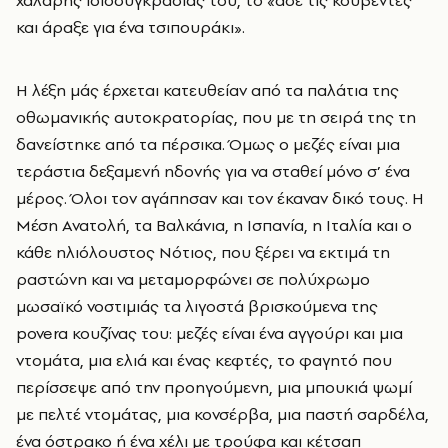
και άραξε για ένα τσιπουράκι».
H
λέξη μάς έρχεται κατευθείαν από τα παλάτια της
οθωμανικής αυτοκρατορίας, που με τη σειρά της τη
δανείστηκε από τα πέρσικα. Όμως ο μεζές είναι μια
τεράστια δεξαμενή ηδονής για να σταθεί μόνο σ’ ένα
μέρος. Όλοι τον αγάπησαν και τον έκαναν δικό τους. Η
Μέση Ανατολή, τα Βαλκάνια, η Ισπανία, η Ιταλία και ο
κάθε ηλιόλουστος Νότιος, που ξέρει να εκτιμά τη
ραστώνη και να μεταμορφώνει σε πολύχρωμο
μωσαϊκό νοστιμιάς τα λιγοστά βρισκούμενα της
povera
κουζίνας του: μεζές είναι ένα αγγούρι και μια
ντομάτα, μια ελιά και ένας κεφτές, το φαγητό που
περίσσεψε από την προηγούμενη, μια μπουκιά ψωμί
με πελτέ ντομάτας, μια κονσέρβα, μια παστή σαρδέλα,
ένα όστρακο ή ένα χέλι με τρούφα και κέτσαπ