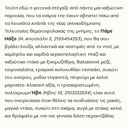
Τούτη εδώ η γειτονιά στέγαζε από πάντα μια ναξιώτικη
παροικία, που τα χνάρια της έχουν σβηστεί πίσω από
τα λουσάτα Airbnb της νέας ανοικοδόμησης.
Τελευταίος θεματοφύλακας της μνήμης, το
Πάμε
Νάξο
(Ν. Αποστόλη 5, 2155454253)
, που θα σου
βγάλει λούζα, αλλαντικά και νοστιμιές από το νησί, με
χαμόγελο και καρδιά αιγαιοπελαγίτικη. Μαζί και
ναξιώτικο ντάκο με ξινομυζήθρα, θαλασσινό μεζέ,
τσιροσαλάτα, τραγανό κολοκυθάκι τσιπσάκι, συκώτι
του ονείρου, μύδια τηγανητά, πλιγούρι με κολιό
μαρινάτο. Κλασική αξία, η τρισχαριστωμένη,
πολύχρωμη
Ήβη
(Ήβης 10, 2103232554)
, είναι αυτό
που ονειρεύεσαι όταν θέλεις να συνδυάσεις τις ρακές,
μαγικό ντάκο, συκώτι στη σχάρα, αυγά με στάκα, κολιό
και θράψαλο με την πιο γενναία δόση περαντζάδας.