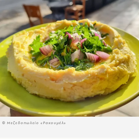
© Μεζεδοπωλείο «Ρακουμέλ»