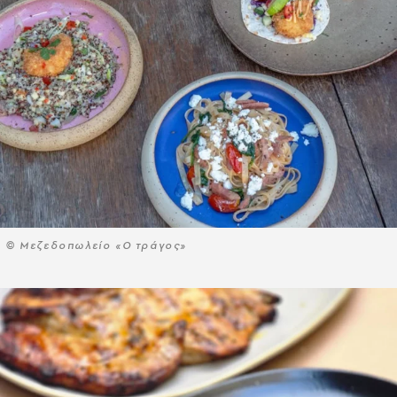
© Μεζεδοπωλείο «Ο τράγος»