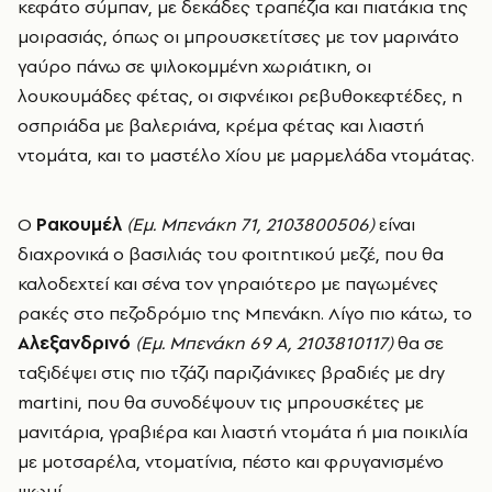
κεφάτο σύμπαν, με δεκάδες τραπέζια και πιατάκια της
μοιρασιάς, όπως οι μπρουσκετίτσες με τον μαρινάτο
γαύρο πάνω σε ψιλοκομμένη χωριάτικη, οι
λουκουμάδες φέτας, οι σιφνέικοι ρεβυθοκεφτέδες, η
οσπριάδα με βαλεριάνα, κρέμα φέτας και λιαστή
ντομάτα, και το μαστέλο Χίου με μαρμελάδα ντομάτας.
Ο
Ρακουμέλ
(Εμ. Μπενάκη 71, 2103800506)
είναι
διαχρονικά ο βασιλιάς του φοιτητικού μεζέ, που θα
καλοδεχτεί και σένα τον γηραιότερο με παγωμένες
ρακές στο πεζοδρόμιο της Μπενάκη. Λίγο πιο κάτω, το
Αλεξανδρινό
(Εμ. Μπενάκη 69 Α, 2103810117)
θα σε
ταξιδέψει στις πιο τζάζι παριζιάνικες βραδιές με dry
martini, που θα συνοδέψουν τις μπρουσκέτες με
μανιτάρια, γραβιέρα και λιαστή ντομάτα ή μια ποικιλία
με μοτσαρέλα, ντοματίνια, πέστο και φρυγανισμένο
ψωμί.