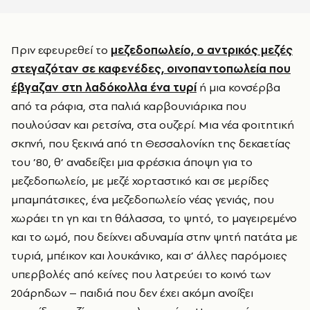
Πριν εφευρεθεί το
μεζεδοπωλείο, ο αντρικός μεζές
στεγαζόταν σε καφενέδες, οινοπαντοπωλεία που
έβγαζαν στη λαδόκολλα ένα τυρί
ή μια κονσέρβα
από τα ράφια, στα παλιά καρβουνιάρικα που
πουλούσαν και ρετσίνα, στα ουζερί. Μια νέα φοιτητική
σκηνή, που ξεκινά από τη Θεσσαλονίκη της δεκαετίας
του ’80, θ’ αναδείξει μια φρέσκια άποψη για το
μεζεδοπωλείο, με μεζέ χορταστικό και σε μερίδες
μπαμπάτσικες, ένα μεζεδοπωλείο νέας γενιάς, που
χωράει τη γη και τη θάλασσα, το ψητό, το μαγειρεμένο
και το ωμό, που δείχνει αδυναμία στην ψητή πατάτα με
τυριά, μπέικον και λουκάνικο, και σ’ άλλες παρόμοιες
υπερβολές από κείνες που λατρεύει το κοινό των
20άρηδων – παιδιά που δεν έχει ακόμη ανοίξει