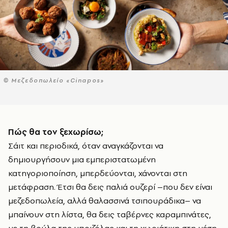
© Μεζεδοπωλείο «Cinapos»
Πώς θα τον ξεχωρίσω;
Σάιτ και περιοδικά, όταν αναγκάζονται να
δημιουργήσουν μια εμπεριστατωμένη
κατηγοριοποίηση, μπερδεύονται, χάνονται στη
μετάφραση. Έτσι θα δεις παλιά ουζερί –που δεν είναι
μεζεδοπωλεία, αλλά θαλασσινά τσιπουράδικα– να
μπαίνουν στη λίστα, θα δεις ταβέρνες καραμπινάτες,
με τη βούλα της μπριζόλας και τη χωριάτικη στη μέση,