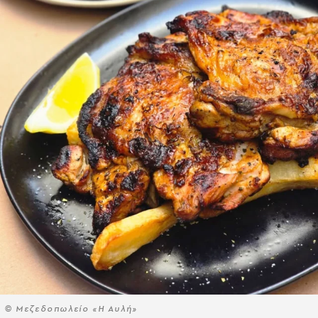
© Μεζεδοπωλείο «Η Αυλή»