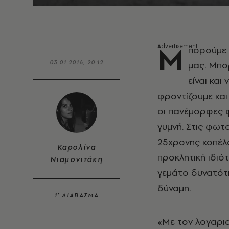
Μ
πορούμε 
03.01.2016, 20:12
μας. Μπο
είναι κα
φροντίζουμε και 
οι πανέμορφες φ
γυμνή. Στις φω
25χρονης κοπέλα
Καρολίνα
προκλητική ιδιό
Νιαμονιτάκη
γεμάτο δυνατότητ
δύναμη.
1’ ΔΙΑΒΑΣΜΑ
«Με τον λογαρι