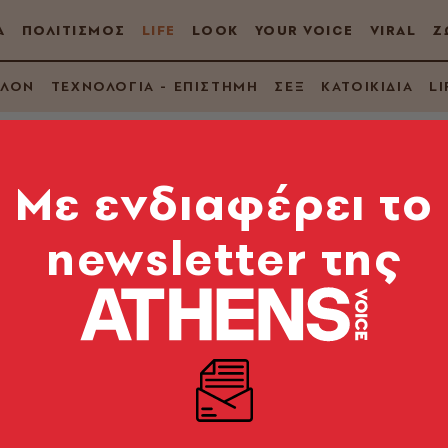
Α
ΠΟΛΙΤΙΣΜΟΣ
LIFE
LOOK
YOUR VOICE
VIRAL
Ζ
ΛΛΟΝ
ΤΕΧΝΟΛΟΓΙΑ - ΕΠΙΣΤΗΜΗ
ΣΕΞ
ΚΑΤΟΙΚΙΔΙΑ
LI
Mε ενδιαφέρει το
newsletter της
 γυμνή