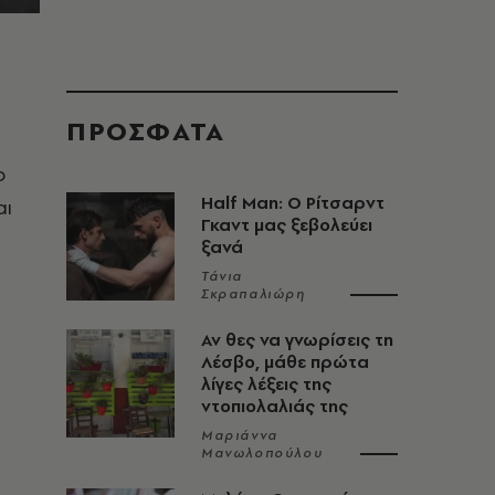
ΠΡΟΣΦΑΤΑ
ο
Half Man: Ο Ρίτσαρντ
αι
Γκαντ μας ξεβολεύει
ξανά
Τάνια
Σκραπαλιώρη
Αν θες να γνωρίσεις τη
Λέσβο, μάθε πρώτα
λίγες λέξεις της
ντοπιολαλιάς της
Μαριάννα
Μανωλοπούλου