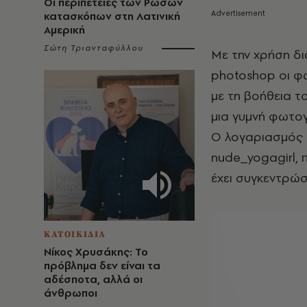
Οι περιπέτειες των Ρώσων
κατασκόπων στη Λατινική
Αμερική
Σώτη Τριανταφύλλου
Με την χρήση δι
photoshop οι φω
με τη βοήθεια τ
μια γυμνή φωτογ
Ο λογαριασμός 
nude_yogagirl, 
έχει συγκεντρώσ
ΚΑΤΟΙΚΙΔΙΑ
Νίκος Χρυσάκης: Το
πρόβλημα δεν είναι τα
αδέσποτα, αλλά οι
άνθρωποι