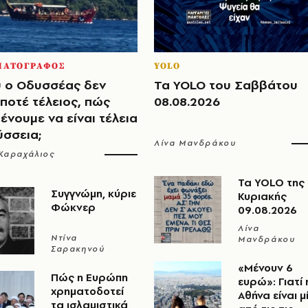
ΜΑΤΟΓΡΑΦΟΣ
YOLO
 ο Οδυσσέας δεν
Τα YOLO του Σαββάτου
ποτέ τέλειος, πώς
08.08.2026
ένουμε να είναι τέλεια
ύσσεια;
Λίνα Μανδράκου
Καραχάλιος
Τα YOLO της
Συγγνώμη, κύριε
Κυριακής
Φώκνερ
09.08.2026
Λίνα
Ντίνα
Μανδράκου
Σαρακηνού
«Μένουν 6
Πώς η Ευρώπη
ευρώ»: Γιατί 
χρηματοδοτεί
Αθήνα είναι μ
τα ισλαμιστικά