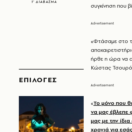
1’ ΔΙΑΒΑΣΜΑ
συγκίνηση που β
«Φτάσαμε στο τέ
αποχαιρετιστήρι
ήρθε η ώρα να α
Κώστας Τσουρό
EΠΙΛΟΓΈΣ
«
Το μόνο που θ
να μας έβλεπε 
μας με την ίδια
χρονιά για εσά