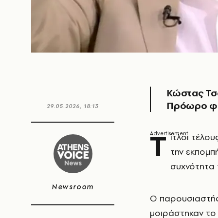
Κώστας Τσο
Πρόωρο φι
29.05.2026, 18:13
Τ
ίτλοι τέλο
την εκπομπ
συχνότητα 
Newsroom
Ο παρουσιαστής
μοιράστηκαν το