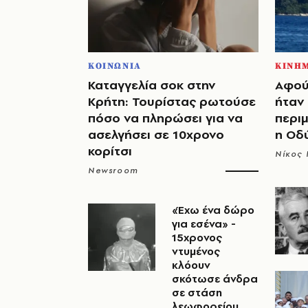
ΚΟΙΝΩΝΙΑ
ΚΙΝΗ
Καταγγελία σοκ στην
Αφού
Κρήτη: Τουρίστας ρωτούσε
ήταν 
πόσο να πληρώσει για να
περιμ
ασελγήσει σε 10χρονο
η Οδ
κορίτσι
Νίκος 
Newsroom
«Έχω ένα δώρο
για εσένα» -
15χρονος
ντυμένος
κλόουν
σκότωσε άνδρα
σε στάση
λεωφορείου