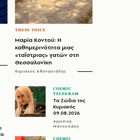
THESS VOICE
Μαρία Κοντού: Η
καθημερινότητα μιας
«ταΐστριας» γατών στη
Θεσσαλονίκη
Κυριάκος Αθανασιάδης
COSMIC
TELEGRAM
Τα Ζώδια της
Κυριακής
09.08.2026
Αγγελική
Μανουσάκη
η
ία
COSMIC