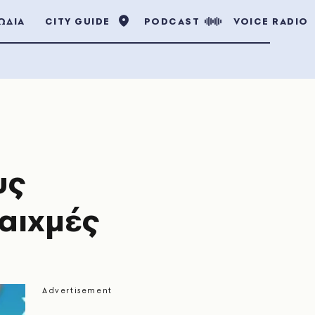
ΩΔΙΑ
CITY GUIDE
PODCAST
VOICE RADIO
υς
αιχμές