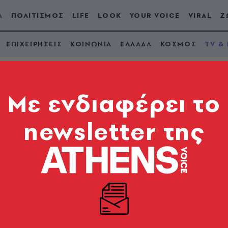
Α
ΠΟΛΙΤΙΣΜΟΣ
LIFE
LOOK
YOUR VOICE
VIRAL
Ζ
ΕΠΙΧΕΙΡΗΣΕΙΣ
ΚΟΙΝΩΝΙΑ
ΕΛΛΑΔΑ
ΚΟΣΜΟΣ
TV &
Mε ενδιαφέρει το
newsletter της
ια ΣΚΑΪ και Σία Κοσ
Ϊ φέρνει ανακατατάξεις στην τηλεοπτική πραγματι