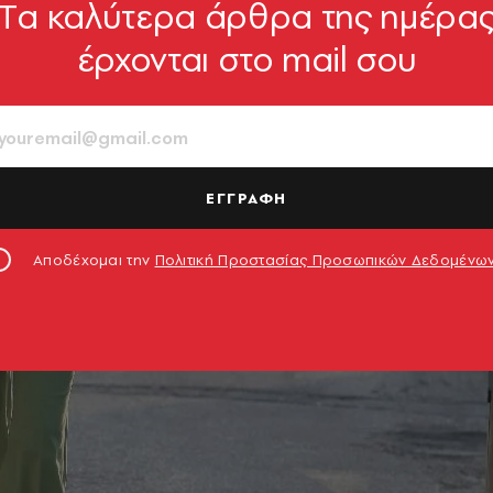
Tα καλύτερα άρθρα της ημέρα
έρχονται στο mail σου
ΕΓΓΡΑΦΗ
Αποδέχομαι την
Πολιτική Προστασίας Προσωπικών Δεδομένω