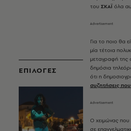
του
ΣΚΑΪ
όλα αυ
Για το ποιο θα 
μία τέτοια πολυ
μεταγραφή της σ
δημόσια τηλεόρ
EΠΙΛΟΓΈΣ
ότι η δημοσιογ
συζητήσεις που 
Ο χειμώνας που
σε επαγγελματικ