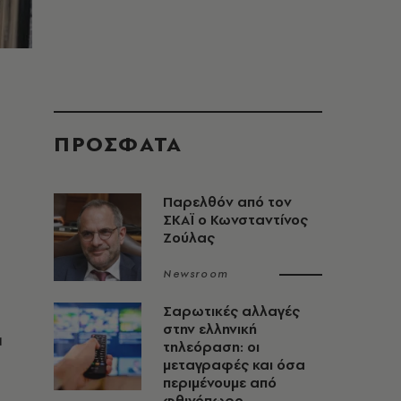
ΠΡΟΣΦΑΤΑ
Παρελθόν από τον
ΣΚΑΪ ο Κωνσταντίνος
Ζούλας
Newsroom
Σαρωτικές αλλαγές
στην ελληνική
α
τηλεόραση: οι
μεταγραφές και όσα
περιμένουμε από
φθινόπωρο