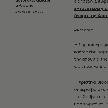
αδέσποτα, αλλά οι
ειδήσεων.
Σύμφω
άνθρωποι
εντονότερα για
Δήμητρα Γκρους
όνομα της Χριστ
Η δημοσιογράφος
καθώς είχε παρο
την απουσία της
φαίνεται να έπα
Η Χριστίνα Βίδο
σήμερα βρίσκετα
του Σαββατοκύρι
προσωρινά και τ