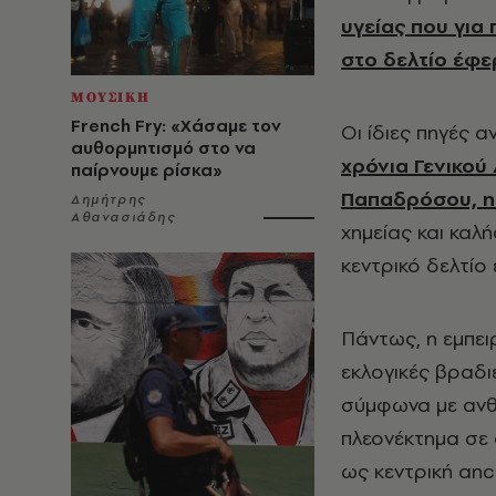
υγείας που για
στο δελτίο έφε
ΜΟΥΣΙΚΗ
French Fry: «Χάσαμε τον
Οι ίδιες πηγές 
αυθορμητισμό στο να
χρόνια Γενικού
παίρνουμε ρίσκα»
Παπαδρόσου, η
Δημήτρης
Αθανασιάδης
χημείας και καλ
κεντρικό δελτίο
Πάντως, η εμπει
εκλογικές βραδι
σύμφωνα με ανθρ
πλεονέκτημα σε 
ως κεντρική an