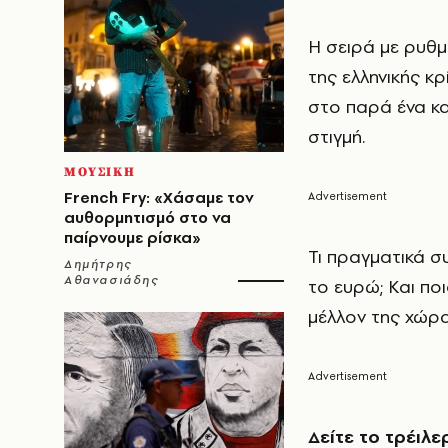
Η σειρά με ρυθμό
της ελληνικής κ
στο παρά ένα κα
στιγμή.
ΜΟΥΣΙΚΗ
French Fry: «Χάσαμε τον
αυθορμητισμό στο να
παίρνουμε ρίσκα»
Τι πραγματικά 
Δημήτρης
Αθανασιάδης
το ευρώ; Και πο
μέλλον της χώρα
Δείτε το τρέιλε