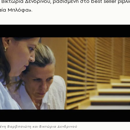
 Βικτώρια Δενδρινού, βασισμένη στο best seller βιβλί
αία Μπλόφα».
ένη Βαρβιτσιώτη και Βικτώρια Δενδρινού