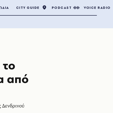
ΩΔΙΑ
CITY GUIDE
PODCAST
VOICE RADIO
 το
α από
ς Δενδρινού