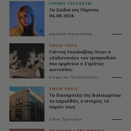
COSMIC TELEGRAM
Τα Ζώδια της Πέμπτης
06.08.2026
Αγγελική Μανουσάκη
THESS VOICE
Γιάννης Γκουλιόβας: Ήταν ο
«Σαλονικιός» του τραγουδιού
που ερμήνευε ο Στράτος
Διονυσίου;
Στέφανος Τσιτσόπουλος
THESS VOICE
Τα διατηρητέα της Βαλαωρίτου:
το παρελθόν, η ιστορία, το
παρόν τους
Ελένη Τρούγκου
ΤΟ ΠΟΙΗΜΑ ΤΗΣ ΗΜΕΡΑΣ