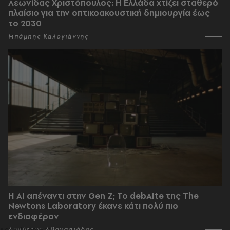
Λεωνίδας Χριστόπουλος: Η Ελλάδα χτίζει σταθερό
πλαίσιο για την οπτικοακουστική δημιουργία έως
το 2030
Μπάμπης Καλογιάννης
Η AI απέναντι στην Gen Z; Το debAIte της The
Newtons Laboratory έκανε κάτι πολύ πιο
ενδιαφέρον
Δημήτρης Αθανασιάδης