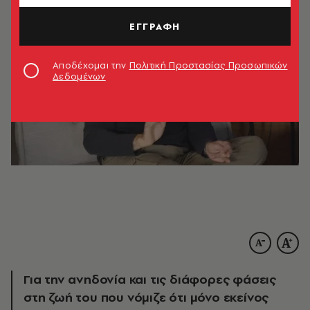
ΕΓΓΡΑΦΗ
Αποδέχομαι την
Πολιτική Προστασίας Προσωπικών
Δεδομένων
Για την ανηδονία και τις διάφορες φάσεις
στη ζωή του που νόμιζε ότι μόνο εκείνος