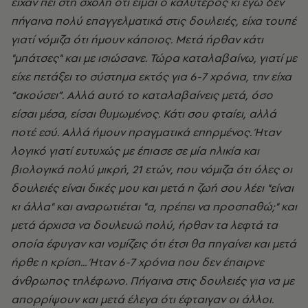
είχαν πει στη σχολή ότι είμαι ο καλύτερος κι εγώ δεν
πήγαινα πολύ επαγγελματικά στις δουλειές, είχα τουπέ
γιατί νόμιζα ότι ήμουν κάποιος. Μετά ήρθαν κάτι
"μπάτσες" και με ισιώσανε. Τώρα καταλαβαίνω, γιατί με
είχε πετάξει το σύστημα εκτός για 6-7 χρόνια, την είχα
“ακούσει”. Αλλά αυτό το καταλαβαίνεις μετά, όσο
είσαι μέσα, είσαι θυμωμένος. Κάτι σου φταίει, αλλά
ποτέ εσύ. Αλλά ήμουν πραγματικά επηρμένος. Ήταν
λογικό γιατί ευτυχώς με έπιασε σε μία ηλικία και
βιολογικά πολύ μικρή, 21 ετών, που νόμιζα ότι όλες οι
δουλειές είναι δικές μου και μετά η ζωή σου λέει "είναι
κι άλλα" και αναρωτιέται "α, πρέπει να προσπαθώ;" και
μετά άρχισα να δουλευώ πολύ, ήρθαν τα λεφτά τα
οποία έφυγαν και νομίζεις ότι έτσι θα πηγαίνει και μετά
ήρθε η κρίση... Ήταν 6-7 χρόνια που δεν έπαιρνε
άνθρωπος τηλέφωνο. Πήγαινα στις δουλειές για να με
απορρίψουν και μετά έλεγα ότι έφταιγαν οι άλλοι.