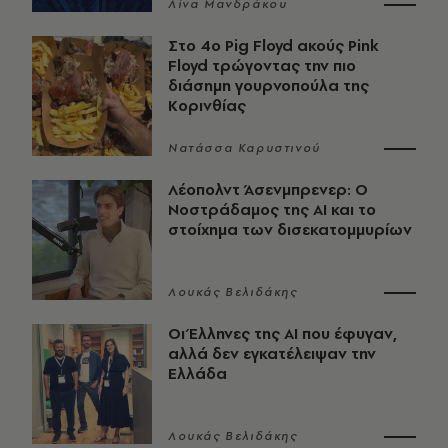
Λίνα Μανδράκου
Στο 4ο Pig Floyd ακούς Pink
Floyd τρώγοντας την πιο
διάσημη γουρνοπούλα της
Κορινθίας
Νατάσσα Καρυστινού
Λέοπολντ Άσενμπρενερ: Ο
Νοστράδαμος της AI και το
στοίχημα των δισεκατομμυρίων
Λουκάς Βελιδάκης
Οι Έλληνες της ΑΙ που έφυγαν,
αλλά δεν εγκατέλειψαν την
Ελλάδα
Λουκάς Βελιδάκης