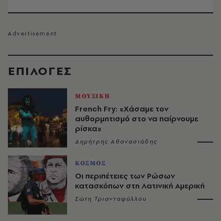
EΠΙΛΟΓΈΣ
ΜΟΥΣΙΚΗ
French Fry: «Χάσαμε τον
αυθορμητισμό στο να παίρνουμε
ρίσκα»
Δημήτρης Αθανασιάδης
ΚΟΣΜΟΣ
Οι περιπέτειες των Ρώσων
κατασκόπων στη Λατινική Αμερική
Σώτη Τριανταφύλλου