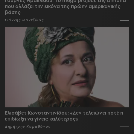
Γούρνες Ηρακλείου: To mega project της Dimand
που αλλάζει την εικόνα της πρώην αμερικανικής
βάσης
Γιάννης Μαντζίκος
Ελισάβετ Κωνσταντινίδου: «Δεν τελειώνει ποτέ η
επιδίωξη να γίνεις καλύτερος»
Δημήτρης Καραθάνος