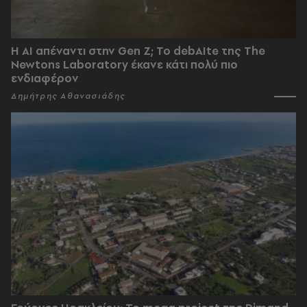
Η AI απέναντι στην Gen Z; Το debAIte της The
Newtons Laboratory έκανε κάτι πολύ πιο
ενδιαφέρον
Δημήτρης Αθανασιάδης