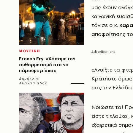
μας έχουν ανάγκ
κοινωνική ευαισ
τόνισε ο κ.
Καρα
αποφοίτησης του
ΜΟΥΣΙΚΗ
French Fry: «Χάσαμε τον
αυθορμητισμό στο να
«Ανοίξτε τα φτε
πάρουμε ρίσκα»
Κρατήστε όμως γ
Δημήτρης
Αθανασιάδης
σας την Ελλάδα.
Νοιώστε το! Πρώ
είστε τιτλούχοι,
εξαιρετικά σημα