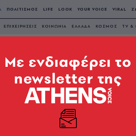
Α
ΠΟΛΙΤΙΣΜΟΣ
LIFE
LOOK
YOUR VOICE
VIRAL
Ζ
ΕΠΙΧΕΙΡΗΣΕΙΣ
ΚΟΙΝΩΝΙΑ
ΕΛΛΑΔΑ
ΚΟΣΜΟΣ
TV &
Mε ενδιαφέρει το
newsletter της
Το καλοκαίρι
ο Ε65, η επέκταση τ
ης και τα πρώτα 10 