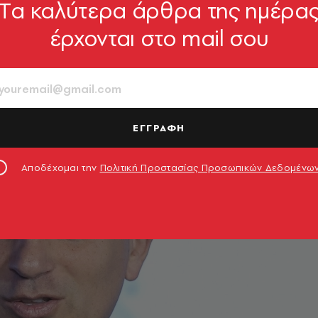
Tα καλύτερα άρθρα της ημέρα
ς Υποδομών και Μεταφορών Χρίστος Δήμας
έρχονται στο mail σου
ΕΓΓΡΑΦΗ
Αποδέχομαι την
Πολιτική Προστασίας Προσωπικών Δεδομένω