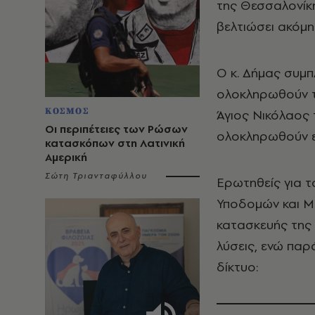
της Θεσσαλονίκη
βελτιώσει ακόμη
Ο κ. Δήμας συμπ
ολοκληρωθούν τ
ΚΟΣΜΟΣ
Άγιος Νικόλαος
Οι περιπέτειες των Ρώσων
ολοκληρωθούν ε
κατασκόπων στη Λατινική
Αμερική
Σώτη Τριανταφύλλου
Ερωτηθείς για τ
Υποδομών και Μ
κατασκευής της
λύσεις, ενώ πα
δίκτυο: