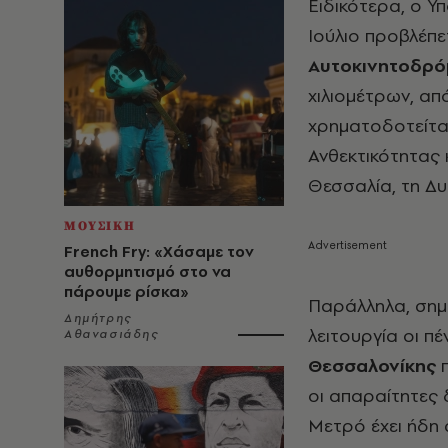
Ειδικότερα, ο 
Ιούλιο προβλέπε
Αυτοκινητοδρό
χιλιομέτρων, απ
χρηματοδοτείται
Ανθεκτικότητας 
Θεσσαλία, τη Δυ
ΜΟΥΣΙΚΗ
French Fry: «Χάσαμε τον
αυθορμητισμό στο να
πάρουμε ρίσκα»
Παράλληλα, σημε
Δημήτρης
λειτουργία οι π
Αθανασιάδης
Θεσσαλονίκης
π
οι απαραίτητες δ
Μετρό έχει ήδη 