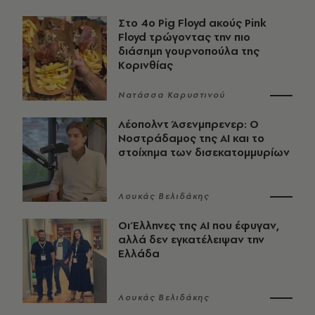
Στο 4ο Pig Floyd ακούς Pink
Floyd τρώγοντας την πιο
διάσημη γουρνοπούλα της
Κορινθίας
Νατάσσα Καρυστινού
Λέοπολντ Άσενμπρενερ: Ο
Νοστράδαμος της AI και το
στοίχημα των δισεκατομμυρίων
Λουκάς Βελιδάκης
Οι Έλληνες της ΑΙ που έφυγαν,
αλλά δεν εγκατέλειψαν την
Ελλάδα
Λουκάς Βελιδάκης