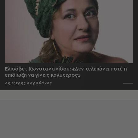
Ελισάβετ Κωνσταντινίδου: «Δεν τελειώνει ποτέ η
επιδίωξη να γίνεις καλύτερος»
Δημήτρης Καραθάνος