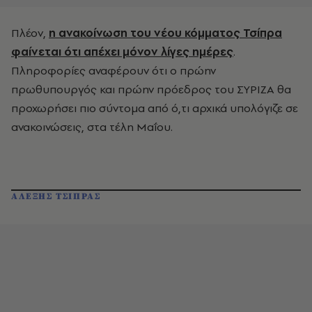
Πλέον,
η ανακοίνωση του νέου κόμματος Τσίπρα
φαίνεται ότι απέχει μόνον λίγες ημέρες
.
Πληροφορίες αναφέρουν ότι ο πρώην
πρωθυπουργός και πρώην πρόεδρος του ΣΥΡΙΖΑ θα
προχωρήσει πιο σύντομα από ό,τι αρχικά υπολόγιζε σε
ανακοινώσεις, στα τέλη Μαΐου.
ΑΛΕΞΗΣ ΤΣΙΠΡΑΣ