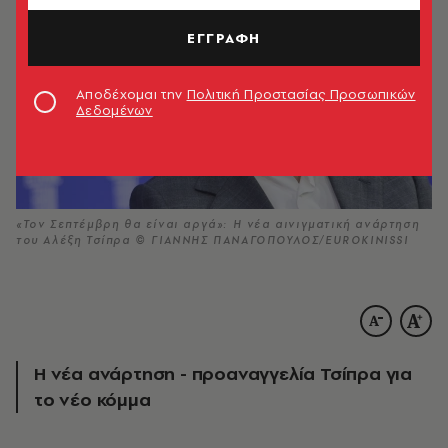
ΕΓΓΡΑΦΗ
Αποδέχομαι την
Πολιτική Προστασίας Προσωπικών
Δεδομένων
«Τον Σεπτέμβρη θα είναι αργά»: Η νέα αινιγματική ανάρτηση
του Αλέξη Τσίπρα © ΓΙΑΝΝΗΣ ΠΑΝΑΓΟΠΟΥΛΟΣ/EUROKINISSΙ
Η νέα ανάρτηση - προαναγγελία Τσίπρα για
το νέο κόμμα