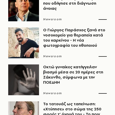
που οδήγησε στη διάγνωση
άνοιας
Newsroom
O Γιώργος Παράσχος ξανά στο
νοσοκομείο για θεραπεία κατά
του καρκίνου - Η νέα
φωτογραφία του ηθοποιού
Newsroom
Οκτώ γυναίκες κατήγγειλαν
βιασμό μέσα σε 20 ημέρες στη
Ζάκυνθο, σύμφωνα με την
ΠΟΕΔΗΝ
Newsroom
Το τατουάζ ως ταπείνωση:
«Χτύπησε» στο σώμα της 250
φορές τ’ όνομά του - Το πριν