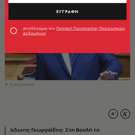
ΕΓΓΡΑΦΗ
Αποδέχομαι την
Πολιτική Προστασίας Προσωπικών
Δεδομένων
© EUROKINISSI
Άδωνις Γεωργιάδης: Στη Βουλή το