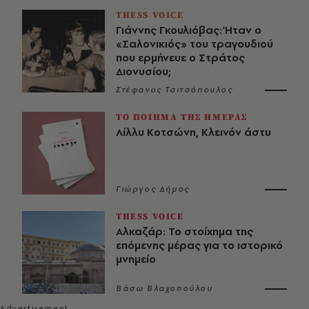
THESS VOICE
Γιάννης Γκουλιόβας: Ήταν ο
«Σαλονικιός» του τραγουδιού
που ερμήνευε ο Στράτος
Διονυσίου;
Στέφανος Τσιτσόπουλος
ΤΟ ΠΟΙΗΜΑ ΤΗΣ ΗΜΕΡΑΣ
Λίλλυ Κοτσώνη, Κλεινόν άστυ
Γιώργος Δήμος
THESS VOICE
Αλκαζάρ: Το στοίχημα της
επόμενης μέρας για το ιστορικό
μνημείο
Βάσω Βλαχοπούλου