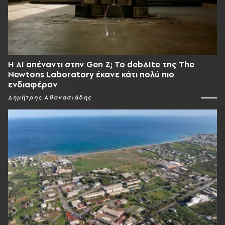
Η AI απέναντι στην Gen Z; Το debAIte της The
Newtons Laboratory έκανε κάτι πολύ πιο
ενδιαφέρον
Δημήτρης Αθανασιάδης