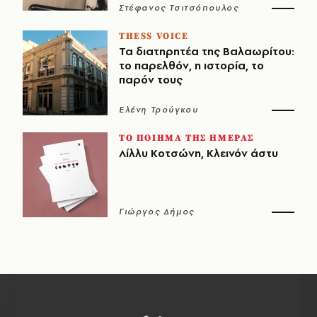
Στέφανος Τσιτσόπουλος
THESS VOICE
Τα διατηρητέα της Βαλαωρίτου:
το παρελθόν, η ιστορία, το
παρόν τους
Ελένη Τρούγκου
ΤΟ ΠΟΙΗΜΑ ΤΗΣ ΗΜΕΡΑΣ
Λίλλυ Κοτσώνη, Κλεινόν άστυ
Γιώργος Δήμος