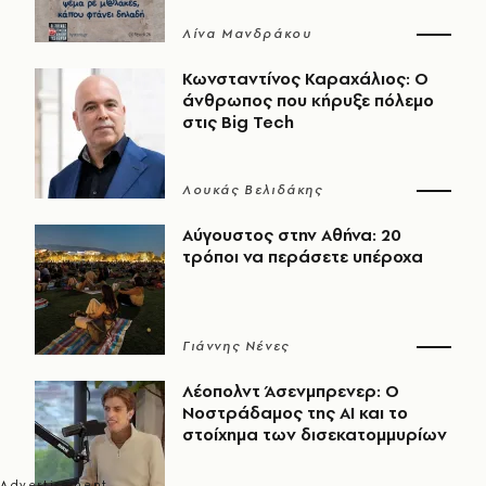
Λίνα Μανδράκου
Κωνσταντίνος Καραχάλιος: Ο
άνθρωπος που κήρυξε πόλεμο
στις Big Tech
Λουκάς Βελιδάκης
Αύγουστος στην Αθήνα: 20
τρόποι να περάσετε υπέροχα
Γιάννης Νένες
Λέοπολντ Άσενμπρενερ: Ο
Νοστράδαμος της AI και το
στοίχημα των δισεκατομμυρίων