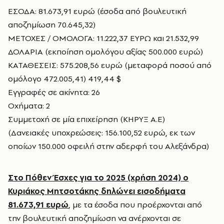
ΕΣΟΔΑ: 81.673,91 ευρώ (έσοδα από βουλευτική
αποζημίωση 70.645,32)
ΜΕΤΟΧΕΣ / ΟΜΟΛΟΓΑ: 11.222,37 ΕΥΡΩ και 21.532,99
ΔΟΛΑΡΙΑ (εκποίηση ομολόγου αξίας 500.000 ευρώ)
ΚΑΤΑΘΕΣΕΙΣ: 575.208,56 ευρώ (μεταφορά ποσού από
ομόλογο 472.005,41) 419,44 $
Εγγραφές σε ακίνητα: 26
Οχήματα: 2
Συμμετοχή σε μία επιχείρηση (ΚΗΡΥΞ Α.Ε)
(Δανειακές υποχρεώσεις: 156.100,52 ευρώ, εκ των
οποίων 150.000 οφειλή στην αδερφή του Αλεξάνδρα)
Στο Πόθεν Έσχες για το 2025 (χρήση 2024) ο
Κυριάκος Μητσοτάκης δηλώνει εισοδήματα
81.673,91 ευρώ
, με τα έσοδα που προέρχονται από
την βουλευτική αποζημίωση να ανέρχονται σε