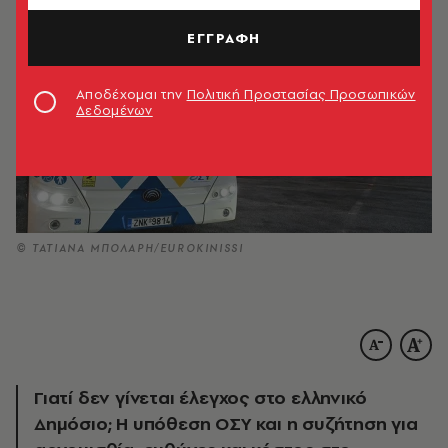
ΕΓΓΡΑΦΗ
Αποδέχομαι την
Πολιτική Προστασίας Προσωπικών
Δεδομένων
© ΤΑΤΙΑΝΑ ΜΠΟΛΑΡΗ/EUROKINISSI
Γιατί δεν γίνεται έλεγχος στο ελληνικό
Δημόσιο; Η υπόθεση ΟΣΥ και η συζήτηση για