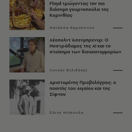
Floyd τρώγοντας την πιο
διάσημη γουρνοπούλα της
Κορινθίας
Νατάσσα Καρυστινού
Λέοπολντ Άσενμπρενερ: Ο
Νοστράδαμος της AI και το
στοίχημα των δισεκατομμυρίων
Λουκάς Βελιδάκης
Αριστομένης Προβελέγγιος: ο
ποιητής του Αιγαίου και της
Σίφνου
Έλενα Ντάκουλα