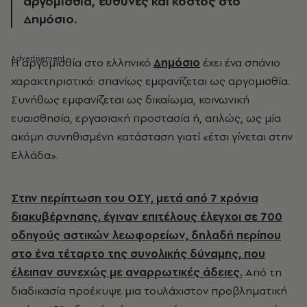
αργομισθία, ευθύνες και κόστος στο
Δημόσιο.
Η αργομισθία στο ελληνικό
Δημόσιο
έχει ένα σπάνιο
χαρακτηριστικό: σπανίως εμφανίζεται ως αργομισθία.
Συνήθως εμφανίζεται ως δικαίωμα, κοινωνική
ευαισθησία, εργασιακή προστασία ή, απλώς, ως μία
ακόμη συνηθισμένη κατάσταση γιατί «έτσι γίνεται στην
Ελλάδα».
Στην περίπτωση του ΟΣΥ, μετά από 7 χρόνια
διακυβέρνησης, έγιναν επιτέλους έλεγχοι σε 700
οδηγούς αστικών λεωφορείων, δηλαδή περίπου
στο ένα τέταρτο της συνολικής δύναμης, που
έλειπαν συνεχώς με αναρρωτικές άδειες.
Από τη
διαδικασία προέκυψε μια τουλάχιστον προβληματική