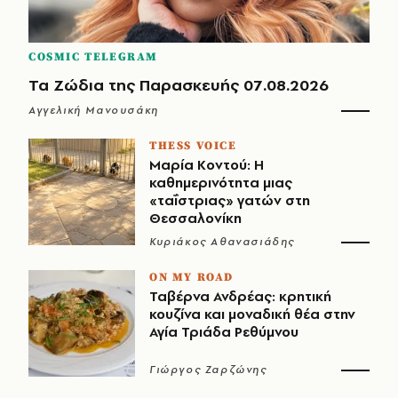
COSMIC TELEGRAM
Τα Ζώδια της Παρασκευής 07.08.2026
Αγγελική Μανουσάκη
THESS VOICE
Μαρία Κοντού: Η
καθημερινότητα μιας
«ταΐστριας» γατών στη
Θεσσαλονίκη
Κυριάκος Αθανασιάδης
ON MY ROAD
Ταβέρνα Ανδρέας: κρητική
κουζίνα και μοναδική θέα στην
Αγία Τριάδα Ρεθύμνου
Γιώργος Ζαρζώνης