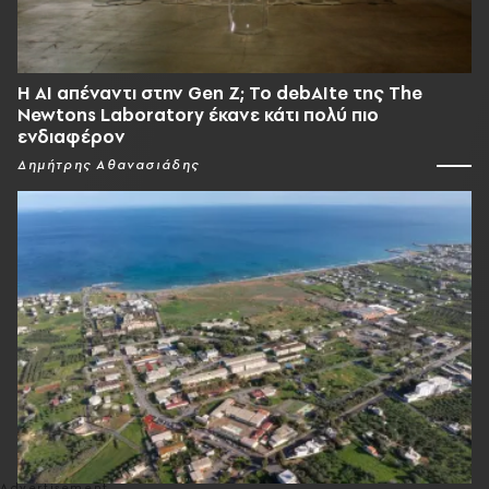
Η AI απέναντι στην Gen Z; Το debAIte της The
Newtons Laboratory έκανε κάτι πολύ πιο
ενδιαφέρον
Δημήτρης Αθανασιάδης