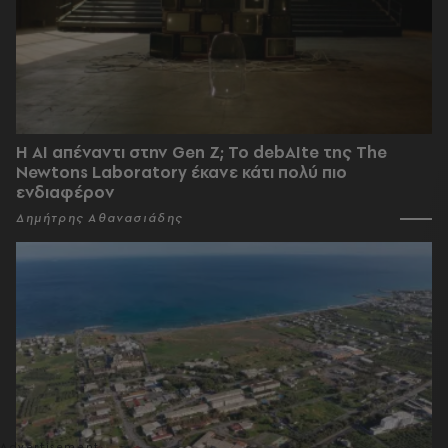
Η AI απέναντι στην Gen Z; Το debAIte της The
Newtons Laboratory έκανε κάτι πολύ πιο
ενδιαφέρον
Δημήτρης Αθανασιάδης