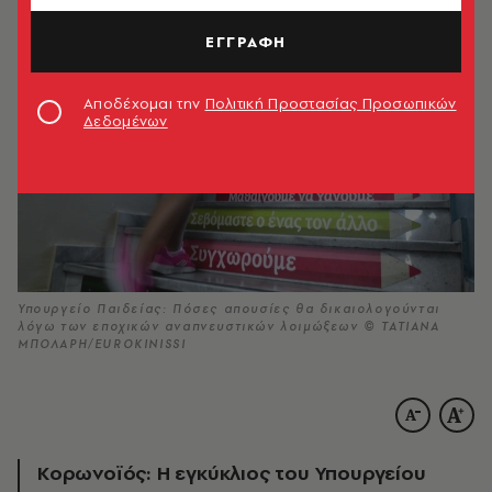
ΕΓΓΡΑΦΗ
Αποδέχομαι την
Πολιτική Προστασίας Προσωπικών
Δεδομένων
Υπουργείο Παιδείας: Πόσες απουσίες θα δικαιολογούνται
λόγω των εποχικών αναπνευστικών λοιμώξεων © ΤΑΤΙΑΝΑ
ΜΠΟΛΑΡΗ/EUROKINISSI
Κορωνοϊός: Η εγκύκλιος του Υπουργείου