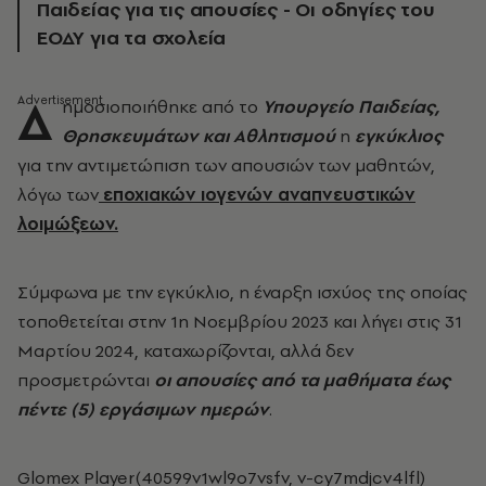
Παιδείας για τις απουσίες - Οι οδηγίες του
ΕΟΔΥ για τα σχολεία
Δ
ημοσιοποιήθηκε από το
Υπουργείο Παιδείας,
Θρησκευμάτων και Αθλητισμού
η
εγκύκλιος
για την αντιμετώπιση των απουσιών των μαθητών,
λόγω των
εποχιακών ιογενών αναπνευστικών
λοιμώξεων.
Σύμφωνα με την εγκύκλιο, η έναρξη ισχύος της οποίας
τοποθετείται στην 1η Νοεμβρίου 2023 και λήγει στις 31
Μαρτίου 2024, καταχωρίζονται, αλλά δεν
προσμετρώνται
οι απουσίες από τα μαθήματα έως
πέντε (5) εργάσιμων ημερών
.
Glomex Player(40599v1wl9o7vsfv, v-cy7mdjcv4lfl)