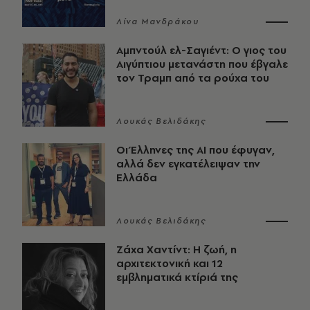
Λίνα Μανδράκου
Αμπντούλ ελ-Σαγιέντ: Ο γιος του
Αιγύπτιου μετανάστη που έβγαλε
τον Τραμπ από τα ρούχα του
Λουκάς Βελιδάκης
Οι Έλληνες της ΑΙ που έφυγαν,
αλλά δεν εγκατέλειψαν την
Ελλάδα
Λουκάς Βελιδάκης
Ζάχα Χαντίντ: Η ζωή, η
αρχιτεκτονική και 12
εμβληματικά κτίριά της