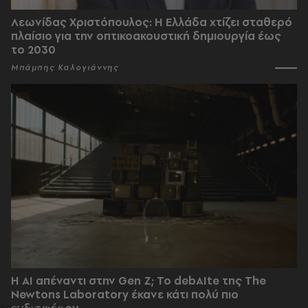
Λεωνίδας Χριστόπουλος: Η Ελλάδα χτίζει σταθερό
πλαίσιο για την οπτικοακουστική δημιουργία έως
το 2030
Μπάμπης Καλογιάννης
Η AI απέναντι στην Gen Z; Το debAIte της The
Newtons Laboratory έκανε κάτι πολύ πιο
ενδιαφέρον