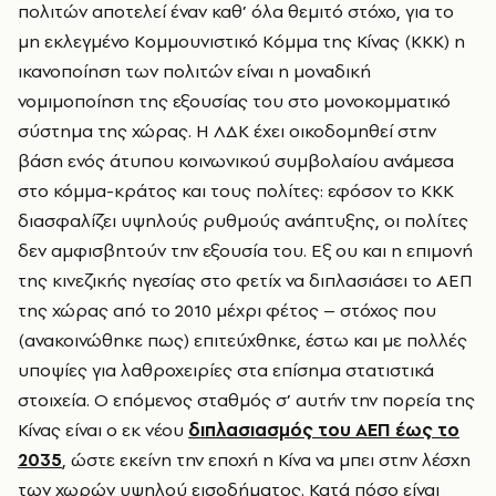
πολιτών αποτελεί έναν καθ’ όλα θεμιτό στόχο, για το
μη εκλεγμένο Κομμουνιστικό Κόμμα της Κίνας (ΚΚΚ) η
ικανοποίηση των πολιτών είναι η μοναδική
νομιμοποίηση της εξουσίας του στο μονοκομματικό
σύστημα της χώρας. Η ΛΔΚ έχει οικοδομηθεί στην
βάση ενός άτυπου κοινωνικού συμβολαίου ανάμεσα
στο κόμμα-κράτος και τους πολίτες: εφόσον το ΚΚΚ
διασφαλίζει υψηλούς ρυθμούς ανάπτυξης, οι πολίτες
δεν αμφισβητούν την εξουσία του. Εξ ου και η επιμονή
της κινεζικής ηγεσίας στο φετίχ να διπλασιάσει το ΑΕΠ
της χώρας από το 2010 μέχρι φέτος – στόχος που
(ανακοινώθηκε πως) επιτεύχθηκε, έστω και με πολλές
υποψίες για λαθροχειρίες στα επίσημα στατιστικά
στοιχεία. Ο επόμενος σταθμός σ’ αυτήν την πορεία της
Κίνας είναι ο εκ νέου
διπλασιασμός του ΑΕΠ έως το
2035
, ώστε εκείνη την εποχή η Κίνα να μπει στην λέσχη
των χωρών υψηλού εισοδήματος. Κατά πόσο είναι