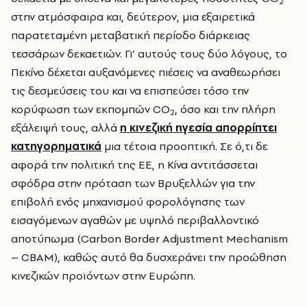
2
στην ατμόσφαιρα και, δεύτερον, μια εξαιρετικά
παρατεταμένη μεταβατική περίοδο διάρκειας
τεσσάρων δεκαετιών. Γι’ αυτούς τους δύο λόγους, το
Πεκίνο δέχεται αυξανόμενες πιέσεις να αναθεωρήσει
τις δεσμεύσεις του και να επισπεύσει τόσο την
κορύφωση των εκπομπών CO
, όσο και την πλήρη
2
εξάλειψή τους, αλλά
η κινεζική ηγεσία απορρίπτει
κατηγορηματικά
μια τέτοια προοπτική. Σε ό,τι δε
αφορά την πολιτική της ΕΕ, η Κίνα αντιτάσσεται
σφόδρα στην πρόταση των Βρυξελλών για την
επιβολή ενός μηχανισμού φορολόγησης των
εισαγόμενων αγαθών με υψηλό περιβαλλοντικό
αποτύπωμα (Carbon Border Adjustment Mechanism
– CBAM), καθώς αυτό θα δυσχεράνει την προώθηση
κινεζικών προϊόντων στην Ευρώπη.