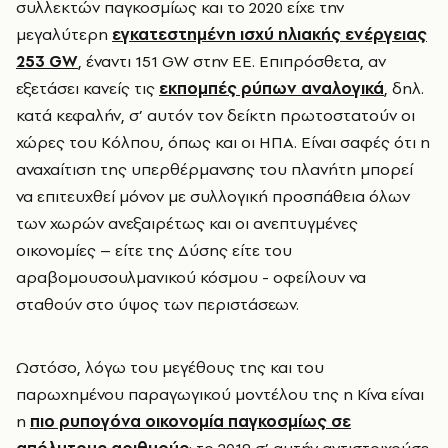
συλλεκτών παγκοσμίως και το 2020 είχε την
μεγαλύτερη
εγκατεστημένη ισχύ ηλιακής ενέργειας
253 GW
, έναντι 151 GW στην ΕΕ. Επιπρόσθετα, αν
εξετάσει κανείς τις
εκπομπές ρύπων αναλογικά
, δηλ.
κατά κεφαλήν, σ’ αυτόν τον δείκτη πρωτοστατούν οι
χώρες του Κόλπου, όπως και οι ΗΠΑ. Είναι σαφές ότι η
αναχαίτιση της υπερθέρμανσης του πλανήτη μπορεί
να επιτευχθεί μόνον με συλλογική προσπάθεια όλων
των χωρών ανεξαιρέτως και οι ανεπτυγμένες
οικονομίες – είτε της Δύσης είτε του
αραβομουσουλμανικού κόσμου - οφείλουν να
σταθούν στο ύψος των περιστάσεων.
Ωστόσο, λόγω του μεγέθους της και του
παρωχημένου παραγωγικού μοντέλου της η Κίνα είναι
η
πιο ρυπογόνα οικονομία παγκοσμίως σε