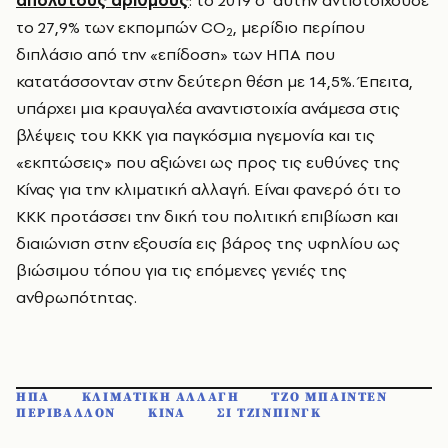
απόλυτους αριθμούς
: το 2019 σ’ αυτήν αντιστοιχούσε
το 27,9% των εκπομπών CO
, μερίδιο περίπου
2
διπλάσιο από την «επίδοση» των ΗΠΑ που
κατατάσσονταν στην δεύτερη θέση με 14,5%. Έπειτα,
υπάρχει μια κραυγαλέα αναντιστοιχία ανάμεσα στις
βλέψεις του ΚΚΚ για παγκόσμια ηγεμονία και τις
«εκπτώσεις» που αξιώνει ως προς τις ευθύνες της
Κίνας για την κλιματική αλλαγή. Είναι φανερό ότι το
ΚΚΚ προτάσσει την δική του πολιτική επιβίωση και
διαιώνιση στην εξουσία εις βάρος της υφηλίου ως
βιώσιμου τόπου για τις επόμενες γενιές της
ανθρωπότητας.
ΗΠΑ
ΚΛΙΜΑΤΙΚΗ ΑΛΛΑΓΗ
ΤΖΟ ΜΠΑΙΝΤΕΝ
ΠΕΡΙΒΑΛΛΟΝ
ΚΙΝΑ
ΣΙ ΤΖΙΝΠΙΝΓΚ