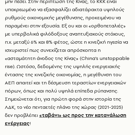
μην πέσει. Στην περίπτωση της Κίνας, το ΚΚΚ είναι
υποχρεωμένο να εξασφαλίζει αδιατάρακτα υψηλούς
ρυθμούς οικονομικής μεγέθυνσης, προκειμένου να
παραμένει στην εξουσία. Εξ ου και οι «ορθοπεταλιές»
με υπερβολικά φιλόδοξους αναπτυξιακούς στόχους,
π.χ. μεταξύ 6% και 8% φέτος, ώστε η κινεζική ηγεσία να
ισχυριστεί πως συνεχίζεται απρόσκοπτα η
«ασταμάτητη άνοδος της Κίνας» (China’s unstoppable
rise). Ωστόσο, δεδομένης της υψηλής ενεργειακής
έντασης της κινεζικής οικονομίας, η μεγέθυνση του
ΑΕΠ απαιτεί και τη δέσμευση τεραστίων ενεργειακών
πόρων, όπως και πολύ υψηλά επίπεδα ρύπανσης.
Σημειώνεται ότι, για πρώτη φορά στην ιστορία της
ΛΔΚ, το νέο πενταετές πλάνο της χώρας (2021-2025)
δεν προβλέπει
«ταβάνι» ως προς την κατανάλωση
ενέργειας
!