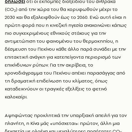
δηλώσει
ότι οι εκπομπές διοξειδίου του άνθρακα
(CO
) από την χώρα του θα κορυφωθούν μέχρι το
2
2030 και θα εξαλειφθούν έως το 2060. Ενώ αυτή είναι η
πρώτη φορά που η κινεζική ηγεσία ανακοινώνει κάπως
πιο συγκεκριμένους εθνικούς στόχους για την
αντιμετώπιση του φαινομένου του θερμοκηπίου, η
δέσμευση του Πεκίνου κάθε άλλο παρά συνάδει με την
επιτακτική ανάγκη για κατεπείγοντα περιορισμό των
επικίνδυνων ρύπων. Για την ακρίβεια, το
χρονοδιάγραμμα του Πεκίνου απέχει παρασάγγας από
τη δραματική επιδείνωση του κλίματος, όπως
καταδεικνύουν οι τραγικές εξελίξεις το φετινό
καλοκαίρι.
Αψηφώντας προκλητικά την υπαρξιακή απειλή για τον
πλανήτη, η Κίνα μάς «υπόσχεται»: πρώτον, άλλη μια
δεκαετία με ολοένα και μεγαλύτερες ποσότητες CO