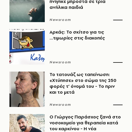
πνίγηκε μπροστά σε τρία
ανήλικα παιδιά
Newsroom
Αρκάς: Το σκίτσο για τις
...τιμωρίες στις διακοπές
Newsroom
Το τατουάζ ως ταπείνωση:
«Χτύπησε» στο σώμα της 250
φορές τ’ όνομά του - Το πριν
και το μετά
Newsroom
O Γιώργος Παράσχος ξανά στο
νοσοκομείο για θεραπεία κατά
του καρκίνου - Η νέα