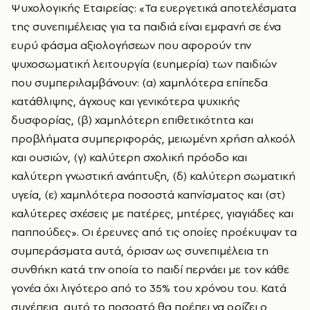
Ψυχολογικής Εταιρείας: «Τα ευεργετικά αποτελέσματα
της συνεπιμέλειας για τα παιδιά είναι εμφανή σε ένα
ευρύ φάσμα αξιολογήσεων που αφορούν την
ψυχοσωματική λειτουργία (ευημερία) των παιδιών
που συμπεριλαμβάνουν: (α) χαμηλότερα επίπεδα
κατάθλιψης, άγχους και γενικότερα ψυχικής
δυσφορίας, (β) χαμηλότερη επιθετικότητα και
προβλήματα συμπεριφοράς, μειωμένη χρήση αλκοόλ
και ουσιών, (γ) καλύτερη σχολική πρόοδο και
καλύτερη γνωστική ανάπτυξη, (δ) καλύτερη σωματική
υγεία, (ε) χαμηλότερα ποσοστά καπνίσματος και (στ)
καλύτερες σχέσεις με πατέρες, μητέρες, γιαγιάδες και
παππούδες». Οι έρευνες από τις οποίες προέκυψαν τα
συμπεράσματα αυτά, όρισαν ως συνεπιμέλεια τη
συνθήκη κατά την οποία το παιδί περνάει με τον κάθε
γονέα όχι λιγότερο από το 35% του χρόνου του. Κατά
συνέπεια, αυτό το ποσοστό θα πρέπει να ορίζει ο