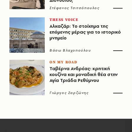
Διονυσίου;
Στέφανος Τσιτσόπουλος
THESS VOICE
Αλκαζάρ: Το στοίχημα της
επόμενης μέρας για το ιστορικό
μνημείο
Βάσω Βλαχοπούλου
ON MY ROAD
Ταβέρνα Ανδρέας: κρητική
κουζίνα και μοναδική θέα στην
Αγία Τριάδα Ρεθύμνου
Γιώργος Ζαρζώνης