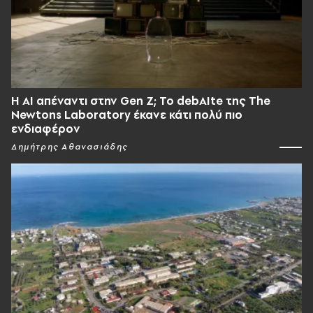
Η AI απέναντι στην Gen Z; Το debAIte της The
Newtons Laboratory έκανε κάτι πολύ πιο
ενδιαφέρον
Δημήτρης Αθανασιάδης