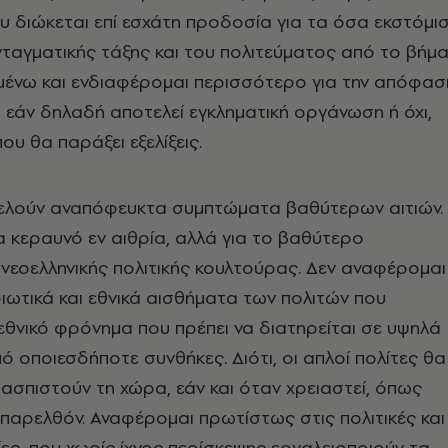
υ διώκεται επί εσχάτη προδοσία για τα όσα εκστόμι
νταγματικής τάξης και του πολιτεύματος από το βήμ
μένω και ενδιαφέρομαι περισσότερο για την απόφασ
, εάν δηλαδή αποτελεί εγκληματική οργάνωση ή όχι,
που θα παράξει εξελίξεις.
ελούν αναπόφευκτα συμπτώματα βαθύτερων αιτιών.
ια κεραυνό εν αιθρία, αλλά για το βαθύτερο
εοελληνικής πολιτικής κουλτούρας. Δεν αναφέρομαι
ιωτικά και εθνικά αισθήματα των πολιτών που
εθνικό φρόνημα που πρέπει να διατηρείται σε υψηλά
ό οποιεσδήποτε συνθήκες. Διότι, οι απλοί πολίτες θα
ασπιστούν τη χώρα, εάν και όταν χρειαστεί, όπως
 παρελθόν. Αναφέρομαι πρωτίστως στις πολιτικές και
ίες, που χωρίς ίχνος περίσκεψης εργαλειοποιούν τα