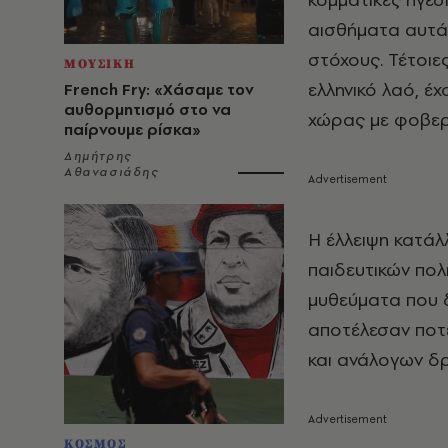
αισθήματα αυτά 
στόχους. Τέτοιε
ΜΟΥΣΙΚΗ
ελληνικό λαό, έ
French Fry: «Χάσαμε τον
αυθορμητισμό στο να
χώρας με φοβερ
παίρνουμε ρίσκα»
Δημήτρης
Αθανασιάδης
Η έλλειψη κατάλ
παιδευτικών πολι
μυθεύματα που δ
αποτέλεσαν ποτέ
και ανάλογων δ
ΚΟΣΜΟΣ