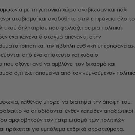
μφωνία με τη γειτονική χώρα αναβίωσαν και πάλι
ένοι αταβισμοί και αναδύθηκε στην επιφάνεια όλο το
ιτικού δηλητηρίου που φωλιάζει σε μια πολιτική
εν έχει κανένα δισταγμό απέναντι, στην
θυματοποίηση και την κίβδηλη «εΘνική υπερηφάνεια».
ύονται από ένα απίστευτο και χυδαίο
ιο που οξύνει αντί να αμβλύνει τον διχασμό και
υσα ό,τι έχει απομείνει από τον «υμνούμενο» πολιτικ
υμφωνία, καθένας μπορεί να διατηρεί την άποψή του.
αράδεκτο να αποδίδονται ένθεν κακείθεν απαξιωτικοί
που αμφισβητούν τον πατριωτισμό των πολιτικών
και πρόκειται για εμπόλεμα εχθρικά στρατεύματα.