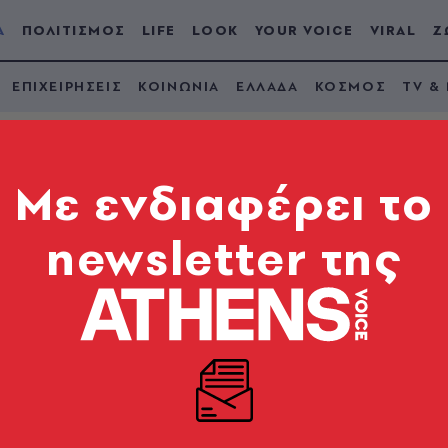
Α
ΠΟΛΙΤΙΣΜΟΣ
LIFE
LOOK
YOUR VOICE
VIRAL
Ζ
ΕΠΙΧΕΙΡΗΣΕΙΣ
ΚΟΙΝΩΝΙΑ
ΕΛΛΑΔΑ
ΚΟΣΜΟΣ
TV &
Mε ενδιαφέρει το
newsletter της
ικιστικός παροξυσμ
ού παροξυσμού