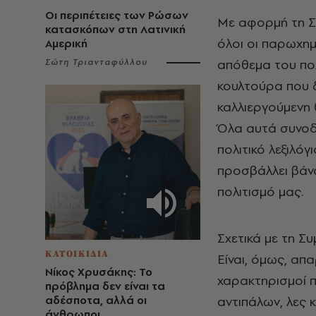
Οι περιπέτειες των Ρώσων
Με αφορμή τη Συ
κατασκόπων στη Λατινική
όλοι οι παρωχημ
Αμερική
απόθεμα του πολ
Σώτη Τριανταφύλλου
κουλτούρα που δ
καλλιεργούμενη 
Όλα αυτά συνοδε
πολιτικό λεξιλόγ
προσβάλλει βάνα
πολιτισμό μας.
Σχετικά με τη Σ
ΚΑΤΟΙΚΙΔΙΑ
Είναι, όμως, απ
Νίκος Χρυσάκης: Το
χαρακτηρισμοί 
πρόβλημα δεν είναι τα
αδέσποτα, αλλά οι
αντιπάλων, λες 
άνθρωποι