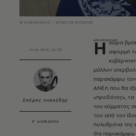
© EUROKINISSI / ΧΡΗΣΤΟΣ ΜΠΟΝΗΣ
Η
χώρα βρίσ
19.06.2018, 06:58
αφορμή το
κυβέρνηση
μάλλον υπερβολ
παρακάμψω τον 
ΑΝΕΛ που θα εξ
«προδότες», τα 
Σπύρος Λυκούδης
του κόμματος αυ
του από τον ίδι
5’ ΔΙΑΒΑΣΜΑ
πολυθρόνα της ε
Θα παρακάμψω επ