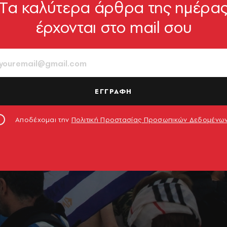
Tα καλύτερα άρθρα της ημέρα
έρχονται στο mail σου
ΕΓΓΡΑΦΗ
Αποδέχομαι την
Πολιτική Προστασίας Προσωπικών Δεδομένω