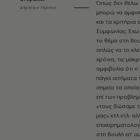
Όπως δεν θέλω ν
Δήμητρα Γκρους
μπορώ να αμφισ
και τα κριτήρια
Συμφωνίας. Έχω 
το θέμα στη Βου
απλώς να το κλ
χρόνια, τις μακ
αμφιβολία ότι η
πάγια αιτήματα τ
σημεία τα οποί
επί των προβλημ
«τους δώσαμε τ
μας» κτλ κτλ· αλ
επιχειρηματολογ
στη Βουλή επ’ α