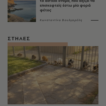
το αστείο όνομα, που αξίζει να
επισκεφτείς έστω μία φορά
φέτος
Κωνσταντίνα Βουλγαρέλη
ΣΤΗΛΕΣ