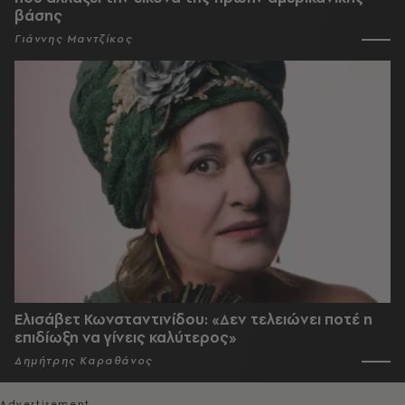
βάσης
Γιάννης Μαντζίκος
Ελισάβετ Κωνσταντινίδου: «Δεν τελειώνει ποτέ η
επιδίωξη να γίνεις καλύτερος»
Δημήτρης Καραθάνος