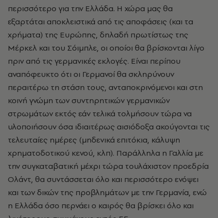
περισσότερο για την Ελλάδα. Η χώρα μας θα
εξαρτάται αποκλειστικά από τις αποφάσεις (και τα
χρήματα) της Ευρώπης, δηλαδή πρωτίστως της
Μέρκελ και του Σόιμπλε, οι οποίοι θα βρίσκονται λίγο
πριν από τις γερμανικές εκλογές. Είναι περίπου
αναπόφευκτο ότι οι Γερμανοί θα σκληρύνουν
περαιτέρω τη στάση τους, ανταποκρινόμενοι και στη
κοινή γνώμη των συντηρητικών γερμανικών
στρωμάτων εκτός εάν τελικά τολμήσουν τώρα να
υλοποιήσουν όσα ιδιαιτέρως αισιόδοξα ακούγονται τις
τελευταίες ημέρες (μηδενικά επιτόκια, κάλυψη
χρηματοδοτικού κενού, κλπ). Παράλληλα η Γαλλία με
την συγκαταβατική μέχρι τώρα τουλάχιστον προεδρία
Ολάντ, θα συντάσσεται όλο και περισσότερο ενόψει
και των δικών της προβλημάτων με την Γερμανία, ενώ
η Ελλάδα όσο περνάει ο καιρός θα βρίσκει όλο και