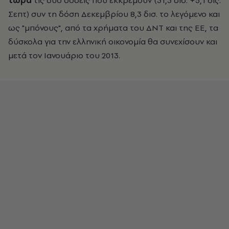
τώρα
τις δύο δόσεις που εκκρεμούν (31,3 δισ. +5,1 δις.
Σεπτ) συν τη δόση Δεκεμβρίου 8,3 δισ. το λεγόμενο και
ως "μπόνους", από τα χρήματα του ΔΝΤ και της ΕΕ, τα
δύσκολα για την ελληνική οικονομία θα συνεχίσουν και
μετά τον Ιανουάριο του 2013.