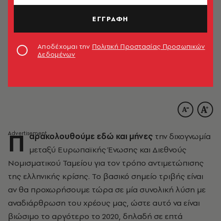
ΕΓΓΡΑΦΗ
Αποδέχομαι την
Πολιτική Προστασίας Προσωπικών
Δεδομένων
Π
αρακολουθούμε εδώ και μήνες
την διχογνωμία
μεταξύ Ευρωπαϊκής Ένωσης και Διεθνούς
Νομισματικού Ταμείου για τον τρόπο αντιμετώπισης
της ελληνικής κρίσης. Το βασικό σημείο τριβής είναι
αν θα προχωρήσουμε τώρα σε μία συνολική λύση με
αναδιάρθρωση του χρέους μας, ώστε αυτό να είναι
βιώσιμο το αργότερο το 2020, δηλαδή σε επτά