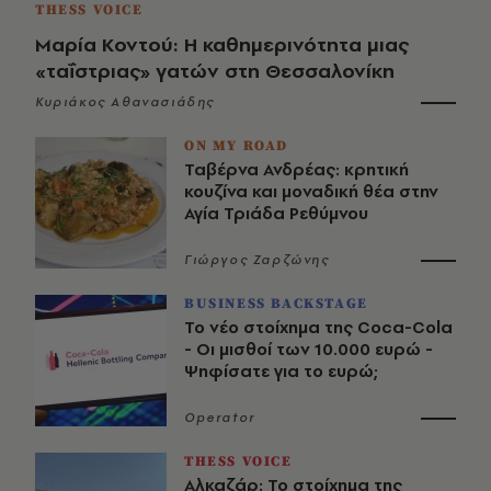
THESS VOICE
Μαρία Κοντού: Η καθημερινότητα μιας
«ταΐστριας» γατών στη Θεσσαλονίκη
Κυριάκος Αθανασιάδης
ON MY ROAD
Ταβέρνα Ανδρέας: κρητική
κουζίνα και μοναδική θέα στην
Αγία Τριάδα Ρεθύμνου
Γιώργος Ζαρζώνης
BUSINESS BACKSTAGE
Το νέο στοίχημα της Coca-Cola
- Οι μισθοί των 10.000 ευρώ -
Ψηφίσατε για το ευρώ;
Operator
THESS VOICE
Αλκαζάρ: Το στοίχημα της