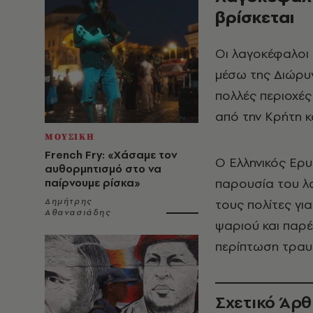
βρίσκεται
Οι λαγοκέφαλοι 
μέσω της Διώρυγ
πολλές περιοχές
από την Κρήτη κ
ΜΟΥΣΙΚΗ
French Fry: «Χάσαμε τον
Ο Ελληνικός Ερ
αυθορμητισμό στο να
παρουσία του λα
παίρνουμε ρίσκα»
Δημήτρης
τους πολίτες γι
Αθανασιάδης
ψαριού και παρ
περίπτωση τραυ
Σχετικό Άρ