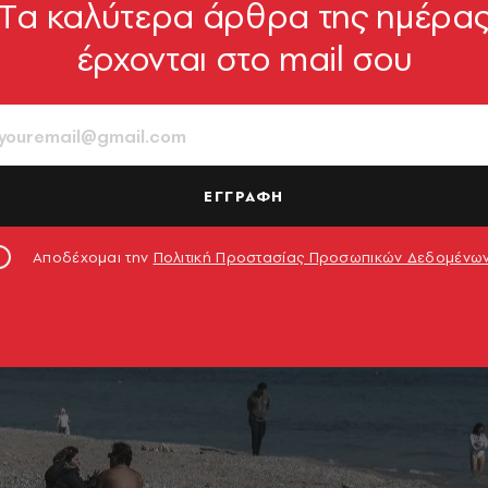
Tα καλύτερα άρθρα της ημέρα
έρχονται στο mail σου
ΕΓΓΡΑΦΗ
Αποδέχομαι την
Πολιτική Προστασίας Προσωπικών Δεδομένω