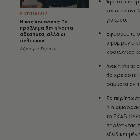
Άμεσο καθαρ
και σαπούνι. 
ΚΑΤΟΙΚΙΔΙΑ
γιατρού.
Νίκος Χρυσάκης: Το
πρόβλημα δεν είναι τα
Εφαρμόστε στ
αδέσποτα, αλλά οι
άνθρωποι
αιμορραγία ε
Δήμητρα Γκρους
κρατώντας το
Αναζητήστε ο
θα χρειαστεί 
ράμματα αν τ
Σε περίπτωση
ή η αιμορραγί
το ΕΚΑΒ (166
παρέχοντας τ
εξειδικευμέν