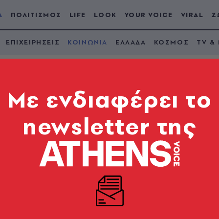
Α
ΠΟΛΙΤΙΣΜΟΣ
LIFE
LOOK
YOUR VOICE
VIRAL
Ζ
ΕΠΙΧΕΙΡΗΣΕΙΣ
ΚΟΙΝΩΝΙΑ
ΕΛΛΑΔΑ
ΚΟΣΜΟΣ
TV &
Mε ενδιαφέρει το
newsletter της
τέθηκε σε γυναίκα 
Βάρκιζα - Τη δάγκωσ
ε ράμματα
 που κολυμπάτε