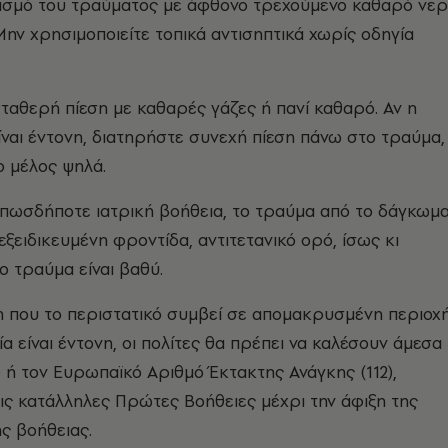
ισμό του τραύματος με άφθονο τρεχούμενο καθαρό νε
Μην χρησιμοποιείτε τοπικά αντισηπτικά χωρίς οδηγία
αθερή πίεση με καθαρές γάζες ή πανί καθαρό. Αν η
ίναι έντονη, διατηρήστε συνεχή πίεση πάνω στο τραύμα,
 μέλος ψηλά.
πωσδήποτε ιατρική βοήθεια, το τραύμα από το δάγκωμα
εξειδικευμένη φροντίδα, αντιτετανικό ορό, ίσως κι
ο τραύμα είναι βαθύ.
 που το περιστατικό συμβεί σε απομακρυσμένη περιοχ
α είναι έντονη, οι πολίτες θα πρέπει να καλέσουν άμεσα
) ή τον Ευρωπαϊκό Αριθμό Έκτακτης Ανάγκης (112),
ις κατάλληλες Πρώτες Βοήθειες μέχρι την άφιξη της
ης βοήθειας.