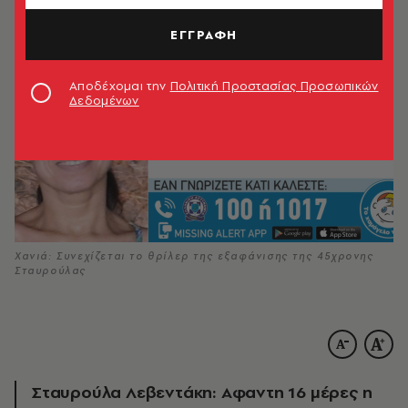
ΕΓΓΡΑΦΗ
Αποδέχομαι την
Πολιτική Προστασίας Προσωπικών
Δεδομένων
Χανιά: Συνεχίζεται το θρίλερ της εξαφάνισης της 45χρονης
Σταυρούλας
Σταυρούλα Λεβεντάκη: Αφαντη 16 μέρες η