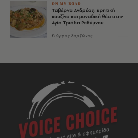
ON MY ROAD
Ταβέρνα Ανδρέας: κρητική
κουζίνα και μοναδική θέα στην
Αγία Τριάδα Ρεθύμνου
Γιώργος Ζαρζώνης