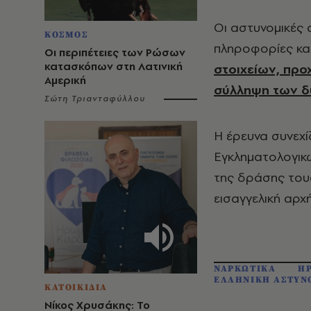
Οι αστυνομικές 
ΚΟΣΜΟΣ
πληροφορίες κα
Οι περιπέτειες των Ρώσων
κατασκόπων στη Λατινική
στοιχείων, προ
Αμερική
σύλληψη των δ
Σώτη Τριανταφύλλου
Η έρευνα συνεχί
Εγκληματολογικ
της δράσης του
εισαγγελική αρχή
ΝΑΡΚΩΤΙΚΑ
Η
ΕΛΛΗΝΙΚΗ ΑΣΤΥΝ
ΚΑΤΟΙΚΙΔΙΑ
Νίκος Χρυσάκης: Το