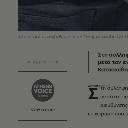
Δύο άτομα συνελήφθησαν στον Ρέντη με «καβάτζα» 13
Στη σύλλη
μετά τον ε
10.03.2026, 13:18
Κατασχέθηκ
Σ
τη σύλληψη
ποσότητα
Διεύθυνσης
Newsroom
επιχείρηση που 