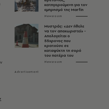
ι
κατηγορούμενη για τον
εμπρησμό της Marfin
Newsroom
Μυστράς: «Δεν ήθελε
να τον αποχωριστεί» -
Απολογείται ο
55χρονος που
κρατούσε σε
καταψύκτη τη σορό
του πατέρα του
ν
Newsroom
ν