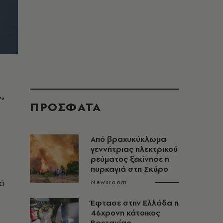
,
ΠΡΟΣΦΑΤΑ
Από βραχυκύκλωμα
γεννήτριας ηλεκτρικού
ρεύματος ξεκίνησε η
πυρκαγιά στη Σκύρο
πό
Newsroom
Έφτασε στην Ελλάδα η
46χρονη κάτοικος
Βρετανίας,