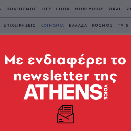
Α
ΠΟΛΙΤΙΣΜΟΣ
LIFE
LOOK
YOUR VOICE
VIRAL
Ζ
ΕΠΙΧΕΙΡΗΣΕΙΣ
ΚΟΙΝΩΝΙΑ
ΕΛΛΑΔΑ
ΚΟΣΜΟΣ
TV &
Mε ενδιαφέρει το
newsletter της
ς σε δύο άτομα για
ωίνης σε «καβάτζα»
 στη σύλληψη ενός 50χρονου και μιας 46χρονης