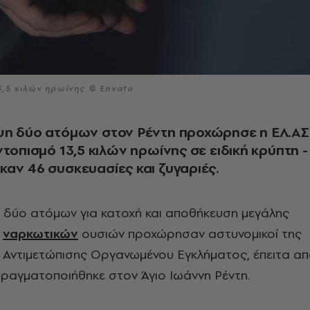
,5 κιλών ηρωίνης © Envato
ψη δύο ατόμων στον Ρέντη προχώρησε η ΕΛ.ΑΣ.
ντοπισμό 13,5 κιλών ηρωίνης σε ειδική κρύπτη -
αν 46 συσκευασίες και ζυγαριές.
 δύο ατόμων για κατοχή και αποθήκευση μεγάλης
ς
ναρκωτικών
ουσιών προχώρησαν αστυνομικοί της
 Αντιμετώπισης Οργανωμένου Εγκλήματος, έπειτα α
πραγματοποιήθηκε στον Άγιο Ιωάννη Ρέντη.