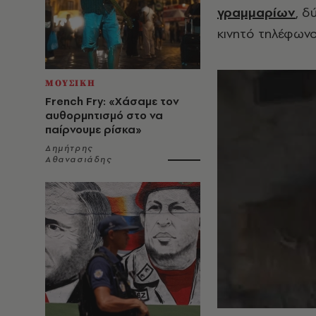
γραμμαρίων
, δ
κινητό τηλέφωνο
ΜΟΥΣΙΚΗ
French Fry: «Χάσαμε τον
αυθορμητισμό στο να
παίρνουμε ρίσκα»
Δημήτρης
Αθανασιάδης